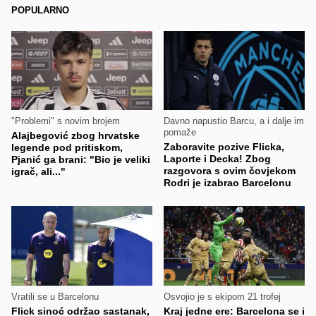
POPULARNO
"Problemi" s novim brojem
Davno napustio Barcu, a i dalje im
pomaže
Alajbegović zbog hrvatske
Zaboravite pozive Flicka,
legende pod pritiskom,
Laporte i Decka! Zbog
Pjanić ga brani: "Bio je veliki
razgovora s ovim čovjekom
igrač, ali..."
Rodri je izabrao Barcelonu
Vratili se u Barcelonu
Osvojio je s ekipom 21 trofej
Flick sinoć održao sastanak,
Kraj jedne ere: Barcelona se i