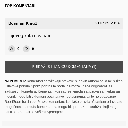
TOP KOMENTARI
Bosnian King1
21.07.25. 20:14
Lijevog krila novinari
0
0
PRIKAŽI STRANICU KOMENTARA (1)
NAPOMENA:
Komentari odražavaju stavove njihovih autora/ica, a ne nužno
i stavove portala SportSport.ba te portal ne može i neće odgovarati za
sadržaj tih kometara. Komentari koji sadrže vrijeđanja, psovanja i vulgaran
riječnik mogu biti uklonjeni bez najave i objašnjenja, ali to ne obavezuje
SportSport.ba da obriše sve komentare koji krše pravila. Čitanjem prihvatate
mogućnost da među komentarima mogu biti pronađeni sadržaji koji mogu
biti u suprotnosti sa vašim uvjerenjima.