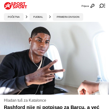
Prijava
Otvori profi
Ot
POČETNA
FUDBAL
PRIMERA DIVISION
Hladan tuš za Katalonce
Rashford nije ni potpisao za Barcu, a već