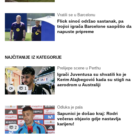
Vratili se u Barcelonu
Flick sinoć održao sastanak, pa
trojici igrača Barcelone saopštio da
napuste pripreme
NAJČITANIJE IZ KATEGORIJE
Prelijepe scene u Perthu
Igrači Juventusa su shvatili ko je
Kerim Alajbegović kada su stigli na
aerodrom u Australiji
1
Odluka je pala
Sapunici je došao kraj: Rodri
večeras objavio gdje nastavlja
karijeru!
2