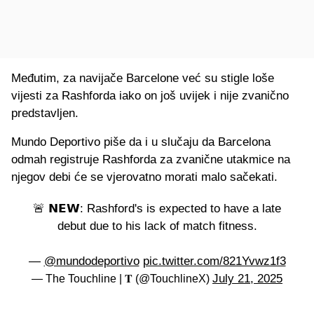
Međutim, za navijače Barcelone već su stigle loše
vijesti za Rashforda iako on još uvijek i nije zvanično
predstavljen.
Mundo Deportivo piše da i u slučaju da Barcelona
odmah registruje Rashforda za zvanične utakmice na
njegov debi će se vjerovatno morati malo sačekati.
🚨 𝗡𝗘𝗪: Rashford's is expected to have a late
debut due to his lack of match fitness.
—
@mundodeportivo
pic.twitter.com/821Yvwz1f3
July 21, 2025
— The Touchline | 𝐓 (@TouchlineX)