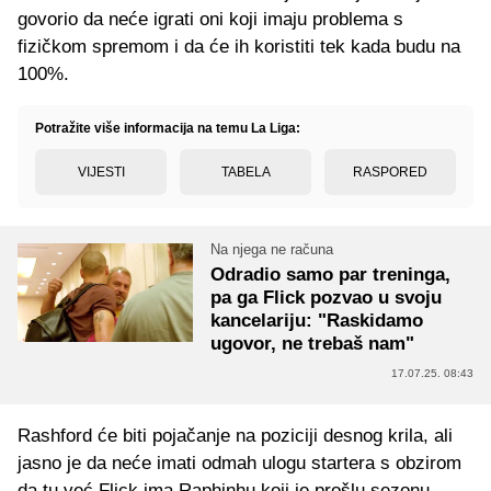
govorio da neće igrati oni koji imaju problema s
fizičkom spremom i da će ih koristiti tek kada budu na
100%.
Potražite više informacija na temu La Liga:
VIJESTI
TABELA
RASPORED
Na njega ne računa
Odradio samo par treninga,
pa ga Flick pozvao u svoju
kancelariju: "Raskidamo
ugovor, ne trebaš nam"
17.07.25. 08:43
Rashford će biti pojačanje na poziciji desnog krila, ali
jasno je da neće imati odmah ulogu startera s obzirom
da tu već Flick ima Raphinhu koji je prošlu sezonu