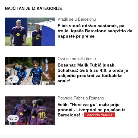
NAJČITANIJE IZ KATEGORIJE
Vratili se u Barcelonu
Flick sinoć održao sastanak, pa
trojici igrača Barcelone saopštio da
napuste pripreme
Ovo se ne viđa često
Bosanac Malik Tubić junak
Schalkea: Gubili su 4:0, a onda je
uslijedio preokret za fudbalske
1
anale!
Potvrdio Fabrizio Romano
Veliki "Here we go" malo prije
ponoći - Liverpool se pojačao iz
·
Barcelone!
UDARNA VIJEST
2