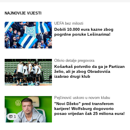
NAJNOVIJE VIJESTI
UEFA bez milosti
Dobili 10.000 eura kazne zbog
pogrdne poruke Lešinarima!
Otkrio detalje pregovora
Košarkaš potvrdio da ga je Partizan
želio, ali je zbog Obradovića
izabrao drugi klub
Pejčinović uskoro u novom klubu
"Novi Džeko" pred transferom
karijere! Wolfsburg dogovorio
posao vrijedan čak 25 miliona eura!
1