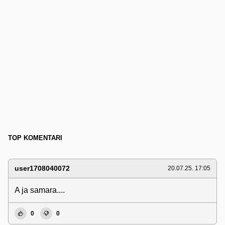
TOP KOMENTARI
user1708040072
20.07.25. 17:05
A ja samara....
0
0