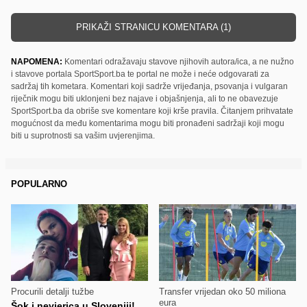
PRIKAŽI STRANICU KOMENTARA (1)
NAPOMENA:
Komentari odražavaju stavove njihovih autora/ica, a ne nužno
i stavove portala SportSport.ba te portal ne može i neće odgovarati za
sadržaj tih kometara. Komentari koji sadrže vrijeđanja, psovanja i vulgaran
riječnik mogu biti uklonjeni bez najave i objašnjenja, ali to ne obavezuje
SportSport.ba da obriše sve komentare koji krše pravila. Čitanjem prihvatate
mogućnost da među komentarima mogu biti pronađeni sadržaji koji mogu
biti u suprotnosti sa vašim uvjerenjima.
POPULARNO
Procurili detalji tužbe
Transfer vrijedan oko 50 miliona
eura
Šok i nevjerica u Sloveniji!