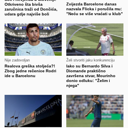
Zvijezda Barcelone danas
Otkriveno šta bivša
nazvala Flicka i poručila mu:
zaručnica traži od Dončića,
"Neću se više vraćati u klub"
udara gdje najviše boli
Nije zadovoljan
Želi stvoriti jaku konkurenciju
Realova greška stoljeća?!
Iako su Bernardo Silva i
Zbog jedne rečenice Rodri
Diomande praktično
ide u Barcelonu
završena stvar, Mourinho
donio odluku: "Želim i
njega"