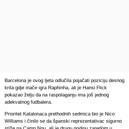
Barcelona je ovog ljeta odlučila pojačati poziciju desnog
krila gdje inače igra Raphinha, ali je Hansi Flick
pokazao želju da na raspolaganju ima još jednog
adekvatnog fudbalera.
Prioritet Katalonaca prethodnih sedmica bio je Nico
Williams i činilo se da španski reprezentativac sigurno
stiže na Camp Nou, ali je drugu godinu zaredom u