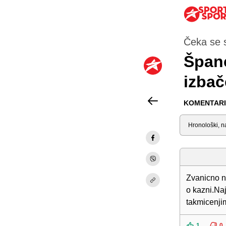
Čeka se 
Španc
izbač
KOMENTARI 
Sortiraj
Zvanicno na
o kazni.Na
takmicenji
1
0