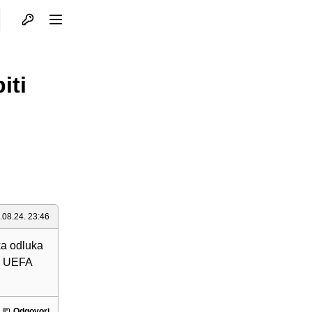
Otvori profil
Otvori meni
iti
.08.24. 23:46
ka odluka
im UEFA
Odgovori