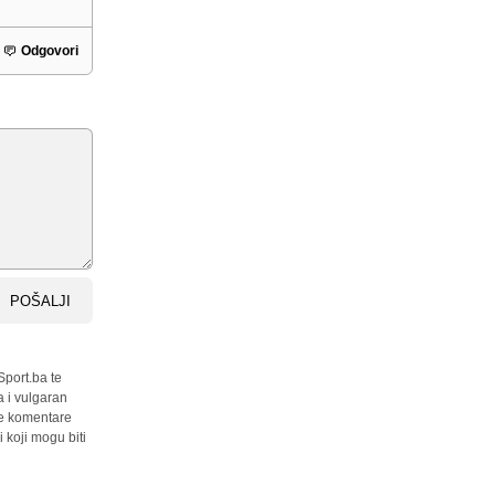
Odgovori
POŠALJI
Sport.ba te
a i vulgaran
sve komentare
 koji mogu biti