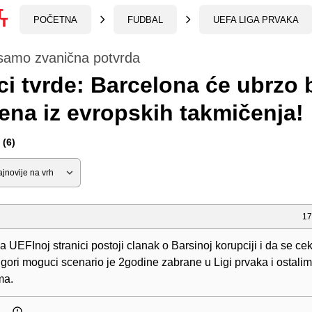
POČETNA
FUDBAL
UEFA LIGA PRVAKA
samo zvanična potvrda
i tvrde: Barcelona će ubrzo b
ena iz evropskih takmičenja!
(6)
17
 UEFInoj stranici postoji clanak o Barsinoj korupciji i da se ce
jgori moguci scenario je 2godine zabrane u Ligi prvaka i ostal
ma.