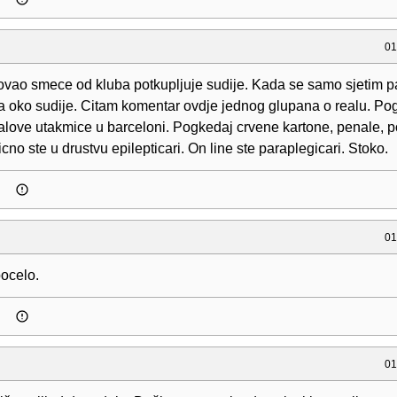
01
ovao smece od kluba potkupljuje sudije. Kada se samo sjetim 
ja oko sudije. Citam komentar ovdje jednog glupana o realu. Po
alove utakmice u barceloni. Pogkedaj crvene kartone, penale, 
cno ste u drustvu epilepticari. On line ste paraplegicari. Stoko.
01
pocelo.
01