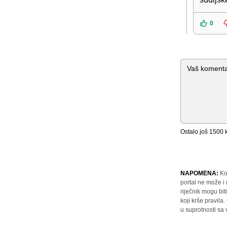
0
Komentar
Ostalo još
1500
k
NAPOMENA:
Ko
portal ne može i
riječnik mogu bit
koji krše pravil
u suprotnosti sa