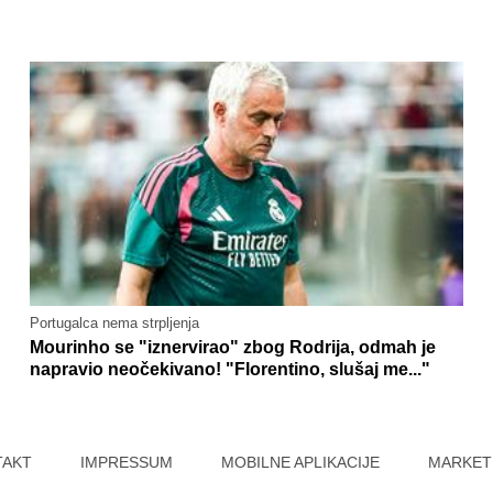
Portugalca nema strpljenja
Mourinho se "iznervirao" zbog Rodrija, odmah je
napravio neočekivano! "Florentino, slušaj me..."
TAKT
IMPRESSUM
MOBILNE APLIKACIJE
MARKET