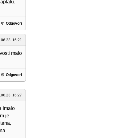
aplatu.
Odgovori
.06.23. 16:21
ovosti malo
Odgovori
.06.23. 16:27
ma imalo
im je
tena,
 na