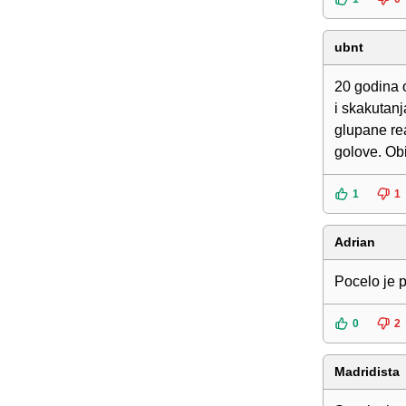
ubnt
20 godina 
i skakutan
glupane re
golove. Obi
1
1
Adrian
Pocelo je 
0
2
Madridista