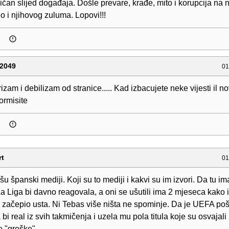
čan slijed događaja. Došle prevare, krađe, mito i korupcija na n
lo i njihovog zuluma. Lopovi!!!
2049
01
izam i debilizam od stranice..... Kad izbacujete neke vijesti il n
formisite
rt
01
šu španski mediji. Koji su to mediji i kakvi su im izvori. Da tu i
 La Liga bi davno reagovala, a oni se ušutili ima 2 mjeseca kako 
 začepio usta. Ni Tebas više ništa ne spominje. Da je UEFA poš
 bi real iz svih takmičenja i uzela mu pola titula koje su osvajali
e "greške".