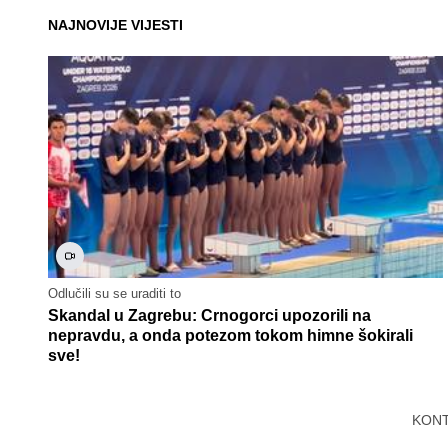
NAJNOVIJE VIJESTI
Odlučili su se uraditi to
Skandal u Zagrebu: Crnogorci upozorili na
nepravdu, a onda potezom tokom himne šokirali
sve!
KON