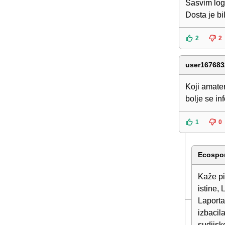
Sasvim logi
Dosta je bi
2
2
user167683
Koji amater
bolje se in
1
0
Ecospo
Kaže pi
istine,
Laporta
izbacila
sudijsk