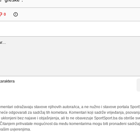
0
araktera
mentari odražavaju stavove njihovih autora/ica, a ne nužno i stavove portala Sport
 neće odgovarati za sadržaj tih kometara. Komentari koji sadrže vrijeđanja, psovanj
i uklonjeni bez najave i objašnjenja, ali to ne obavezuje SportSport.ba da obriše 
a. Čitanjem prihvatate mogućnost da među komentarima mogu biti pronađeni sadržaji
 vašim uvjerenjima.