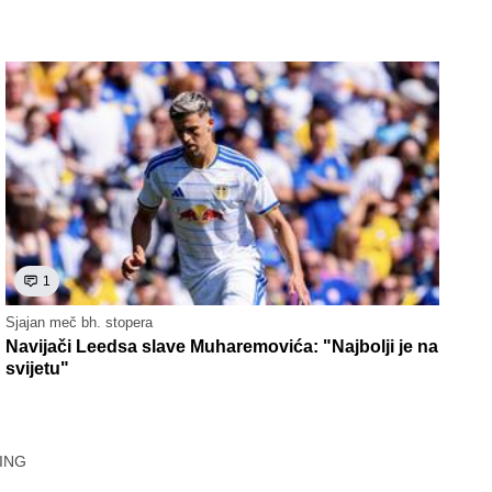
1
Sjajan meč bh. stopera
Navijači Leedsa slave Muharemovića: "Najbolji je na
svijetu"
ING