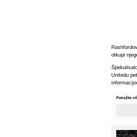
Rashfordov
otkupi njeg
Špekulisalo
Unitedu pet
informacij
Potražite vi