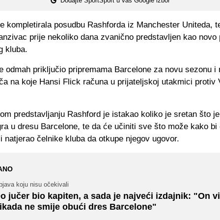
Dodajte SportSport u vaš Google izbor
je kompletirala posudbu Rashforda iz Manchester Uniteda, te
anzivac prije nekoliko dana zvanično predstavljen kao novo
g kluba.
e odmah priključio pripremama Barcelone za novu sezonu i
ča na koje Hansi Flick računa u prijateljskoj utakmici protiv 
m predstavljanju Rashford je istakao koliko je sretan što je
ra u dresu Barcelone, te da će učiniti sve što može kako bi
i natjerao čelnike kluba da otkupe njegov ugovor.
ANO
java koju nisu očekivali
o jučer bio kapiten, a sada je najveći izdajnik: "On v
ikada ne smije obući dres Barcelone"