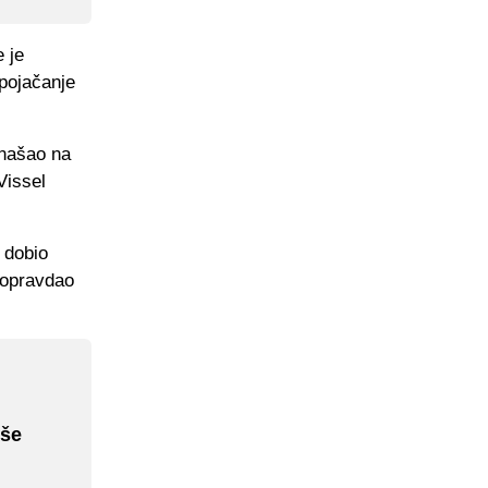
 je
 pojačanje
 našao na
Vissel
 dobio
 opravdao
iše