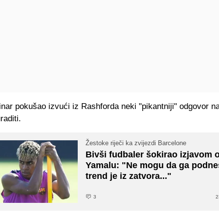
inar pokušao izvući iz Rashforda neki "pikantniji" odgovor na
raditi.
Žestoke riječi ka zvijezdi Barcelone
Bivši fudbaler šokirao izjavom 
Yamalu: "Ne mogu da ga podnes
trend je iz zatvora..."
3
2