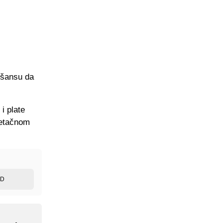
 šansu da
i plate
netačnom
ED