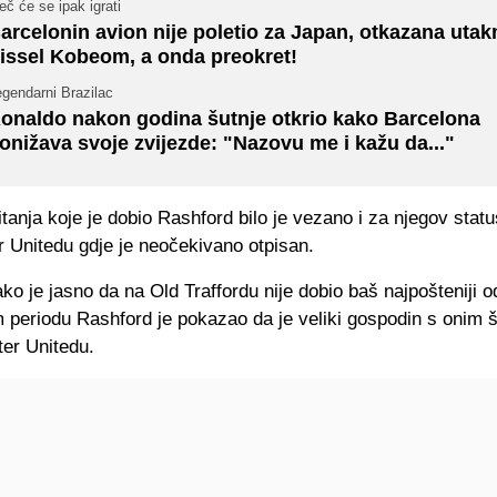
č će se ipak igrati
arcelonin avion nije poletio za Japan, otkazana utak
issel Kobeom, a onda preokret!
gendarni Brazilac
onaldo nakon godina šutnje otkrio kako Barcelona
onižava svoje zvijezde: "Nazovu me i kažu da..."
tanja koje je dobio Rashford bilo je vezano i za njegov statu
 Unitedu gdje je neočekivano otpisan.
ko je jasno da na Old Traffordu nije dobio baš najpošteniji 
 periodu Rashford je pokazao da je veliki gospodin s onim š
er Unitedu.