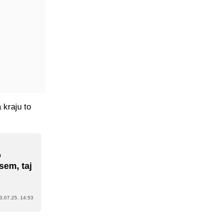
 kraju to
o
em, taj
3.07.25. 14:53