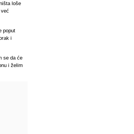
ništa loše
 već
e poput
orak i
m se da će
nu i želim