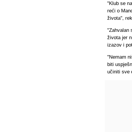
"Klub se na
reći o Manc
života", re
"Zahvalan s
života jer 
izazov i p
"Nemam niš
biti uspješ
učiniti sve