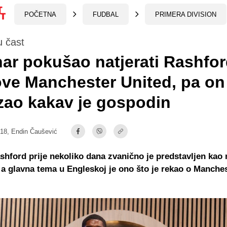
POČETNA
FUDBAL
PRIMERA DIVISION
 čast
ar pokušao natjerati Rashfo
ve Manchester United, pa on
zao kakav je gospodin
:18,
Endin Čaušević
hford prije nekoliko dana zvanično je predstavljen kao
 a glavna tema u Engleskoj je ono što je rekao o Manche