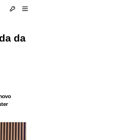
Otvori profil
Otvori meni
rda da
 novo
ster