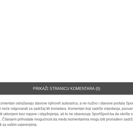
PRIKAŽI STRANICU KOMENTARA (0)
omentari odražavaju stavove njihovih autora/ica, a ne nužno i stavove portala Spor
i neće odgovarati za sadržaj tih kometara. Komentari koji sadrže vrijeđanja, psovan
iti uklonjeni bez najave i objašnjenja, ali to ne obavezuje SportSport.ba da obriše
la. Čitanjem prihvatate mogućnost da među komentarima mogu biti pronađeni sadrža
ti sa vašim uvjerenjima.