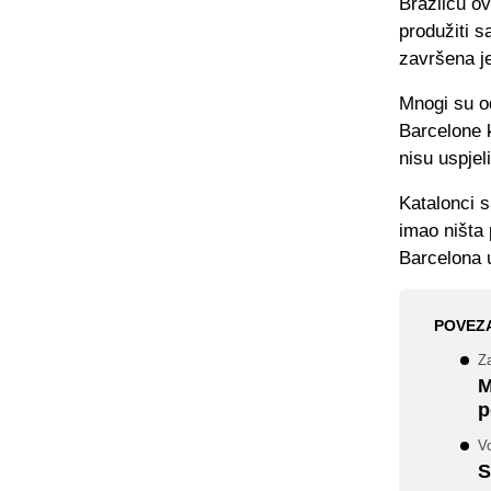
Brazilcu ov
produžiti s
završena je
Mnogi su od
Barcelone k
nisu uspjeli
Katalonci s
imao ništa
Barcelona u
POVEZ
Za
M
p
V
S