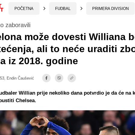
POČETNA
FUDBAL
PRIMERA DIVISION
o zaboravili
lona može dovesti Williana b
ećenja, ali to neće uraditi zb
a iz 2018. godine
:53,
Endin Čaušević
fudbaler Willian prije nekoliko dana potvrdio je da će na 
ustiti Chelsea.