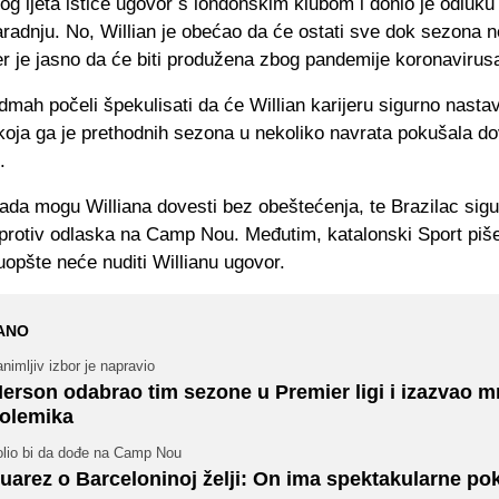
og ljeta ističe ugovor s londonskim klubom i donio je odluk
aradnju. No, Willian je obećao da će ostati sve dok sezona 
r je jasno da će biti produžena zbog pandemije koronavirus
mah počeli špekulisati da će Willian karijeru sigurno nastav
oja ga je prethodnih sezona u nekoliko navrata pokušala dov
.
ada mogu Williana dovesti bez obeštećenja, te Brazilac sigu
 protiv odlaska na Camp Nou. Međutim, katalonski Sport piš
opšte neće nuditi Willianu ugovor.
ANO
nimljiv izbor je napravio
erson odabrao tim sezone u Premier ligi i izazvao 
olemika
olio bi da dođe na Camp Nou
uarez o Barceloninoj želji: On ima spektakularne po