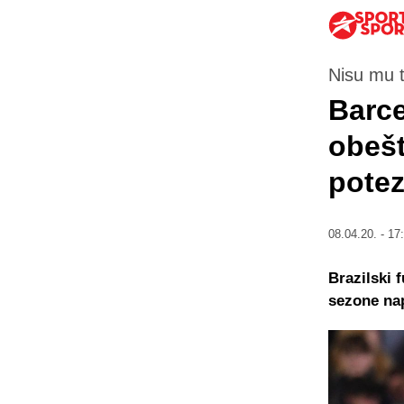
Nisu mu t
Barce
obešt
potez
08.04.20. - 17
Brazilski 
sezone nap