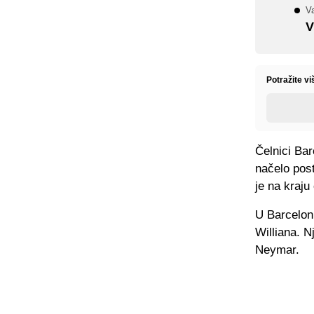
Va
V
Potražite vi
Čelnici Bar
načelo post
je na kraju
U Barceloni
Williana. N
Neymar.