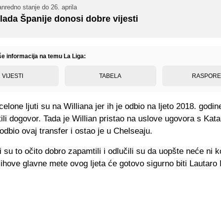
nredno stanje do 26. aprila
lada Španije donosi dobre vijesti
še informacija na temu La Liga:
VIJESTI
TABELA
RASPOR
celone ljuti su na Williana jer ih je odbio na ljeto 2018. godin
ili dogovor. Tada je Willian pristao na uslove ugovora s Kata
 odbio ovaj transfer i ostao je u Chelseaju.
 su to očito dobro zapamtili i odlučili su da uopšte neće ni ko
jihove glavne mete ovog ljeta će gotovo sigurno biti Lautaro 