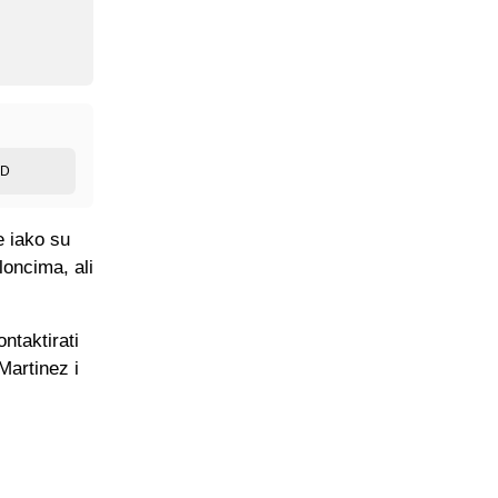
ED
e iako su
loncima, ali
ntaktirati
Martinez i