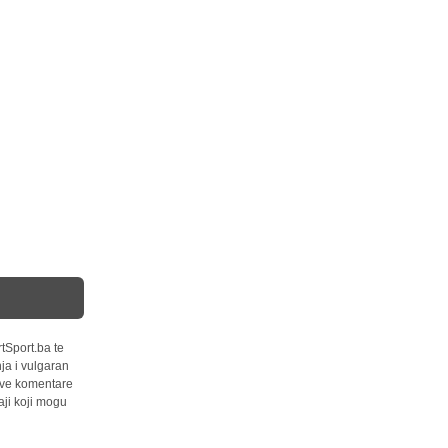
tSport.ba te
ja i vulgaran
 sve komentare
ji koji mogu