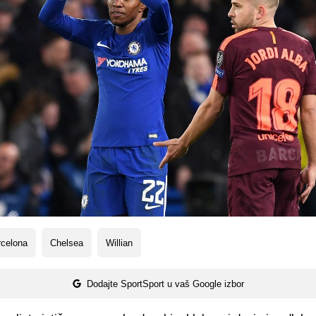
rcelona
Chelsea
Willian
Dodajte SportSport u vaš Google izbor