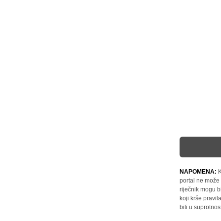
NAPOMENA:
K
portal ne može 
riječnik mogu b
koji krše pravi
biti u suprotnos