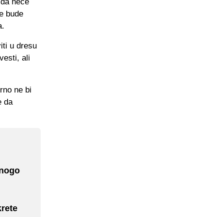
u da neće
ne bude
a.
iti u dresu
esti, ali
rno ne bi
e da
mnogo
krete