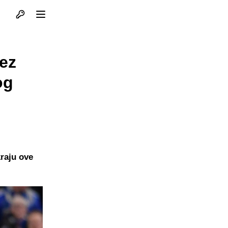
Otvori profil
Otvori meni
ez
og
kraju ove