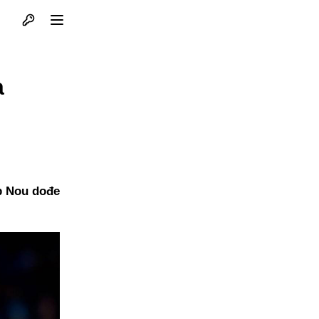
Otvori profil
Otvori meni
a
p Nou dođe