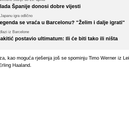
lada Španije donosi dobre vijesti
Japanu igra odlično
egenda se vraća u Barcelonu? "Želim i dalje igrati"
lazi iz Barcelone
akitić postavio ultimatum: Ili će biti tako ili ništa
za, kao moguća rješenja još se spominju Timo Werner iz Lei
Erling Haaland.