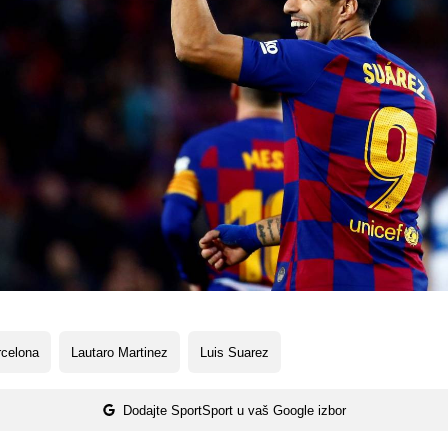
rcelona
Lautaro Martinez
Luis Suarez
Dodajte SportSport u vaš Google izbor