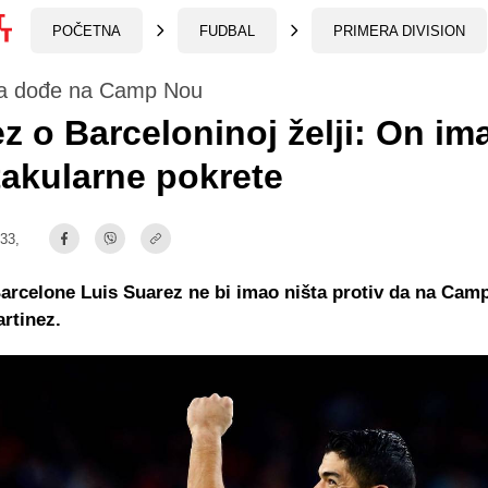
POČETNA
FUDBAL
PRIMERA DIVISION
 da dođe na Camp Nou
z o Barceloninoj želji: On im
akularne pokrete
:33,
arcelone Luis Suarez ne bi imao ništa protiv da na Cam
rtinez.