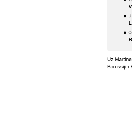
V
U 
L
Od
R
Uz Martine
Borussijin 