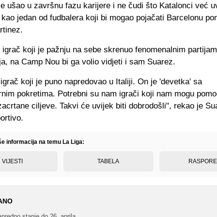
e ušao u završnu fazu karijere i ne čudi što Katalonci već u
 kao jedan od fudbalera koji bi mogao pojačati Barcelonu po
rtinez.
e igrač koji je pažnju na sebe skrenuo fenomenalnim partijam
a, na Camp Nou bi ga volio vidjeti i sam Suarez.
 igrač koji je puno napredovao u Italiji. On je 'devetka' sa
rnim pokretima. Potrebni su nam igrači koji nam mogu pomo
acrtane ciljeve. Takvi će uvijek biti dobrodošli", rekao je S
rtivo.
še informacija na temu La Liga:
VIJESTI
TABELA
RASPOR
ANO
nredno stanje do 26. aprila