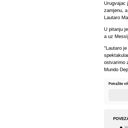
Urugvajac j
zamjenu, a
Lautaro Ma
U pitanju j
a uz Messij
"Lautaro je
spektakula
ostvarimo z
Mundo Depo
Potražite vi
POVEZ
Va