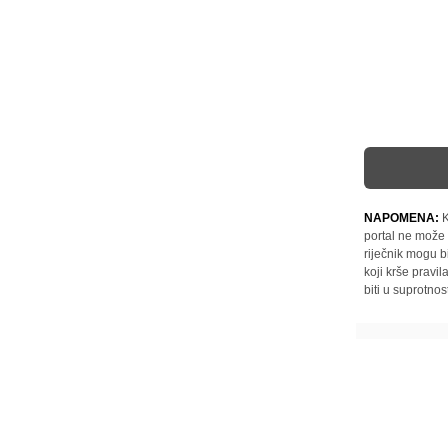
NAPOMENA:
K
portal ne može 
riječnik mogu b
koji krše pravi
biti u suprotnos