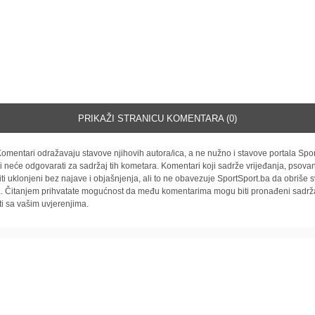
PRIKAŽI STRANICU KOMENTARA (0)
omentari odražavaju stavove njihovih autora/ica, a ne nužno i stavove portala Spor
i neće odgovarati za sadržaj tih kometara. Komentari koji sadrže vrijeđanja, psovan
iti uklonjeni bez najave i objašnjenja, ali to ne obavezuje SportSport.ba da obriše
la. Čitanjem prihvatate mogućnost da među komentarima mogu biti pronađeni sadrža
ti sa vašim uvjerenjima.