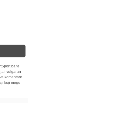
tSport.ba te
ja i vulgaran
 sve komentare
ji koji mogu