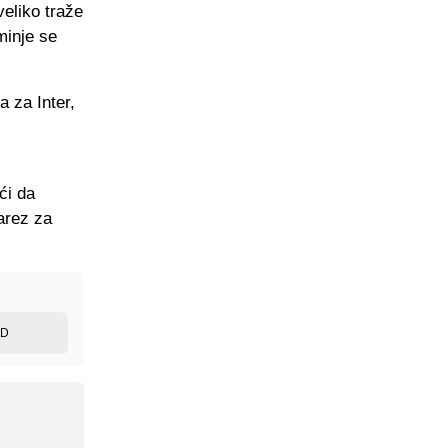
veliko traže
minje se
a za Inter,
ći da
uarez za
ED