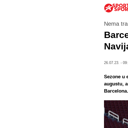
Nema trad
Barce
Navij
26.07.23. - 09
Sezone u e
augustu, a
Barcelona