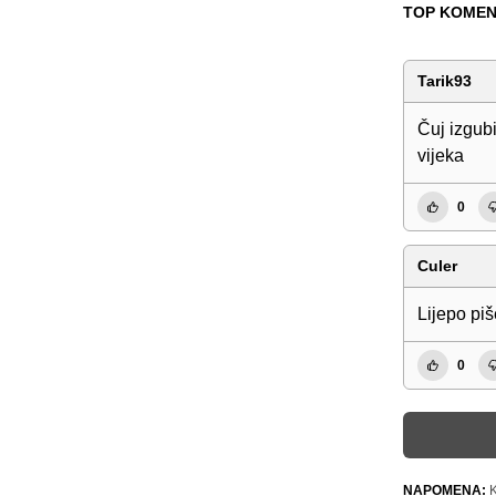
TOP KOMEN
Tarik93
Čuj izgubi
vijeka
0
Culer
Lijepo piš
0
NAPOMENA:
K