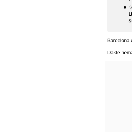
K
U
s
Barcelona ć
Dakle nema 