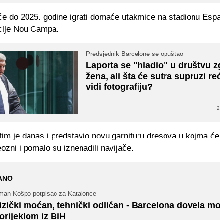
će do 2025. godine igrati domaće utakmice na stadionu Esp
cije Nou Campa.
Predsjednik Barcelone se opuštao
Laporta se "hladio" u društvu 
žena, ali šta će sutra supruzi re
vidi fotografiju?
2
tim je danas i predstavio novu garnituru dresova u kojma će 
ozni i pomalo su iznenadili navijače.
ANO
man Košpo potpisao za Katalonce
izički moćan, tehnički odličan - Barcelona dovela 
orijeklom iz BiH