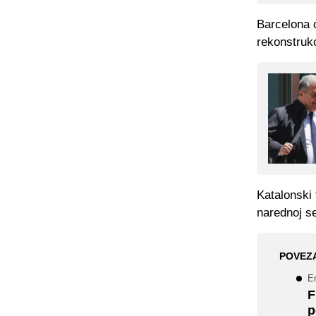
Barcelona 
rekonstruk
Katalonski 
narednoj se
POVEZ
E
F
p