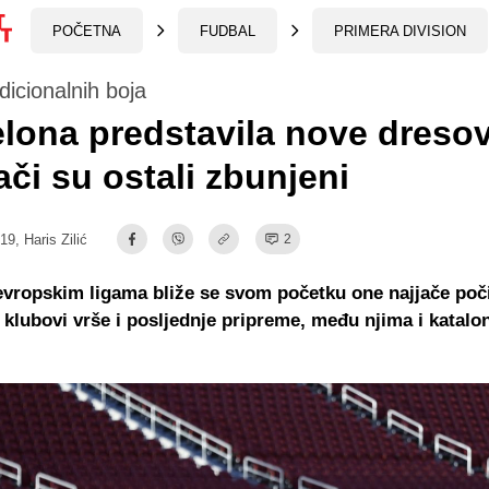
POČETNA
FUDBAL
PRIMERA DIVISION
icionalnih boja
lona predstavila nove dreso
ači su ostali zbunjeni
:19,
Haris Zilić
2
vropskim ligama bliže se svom početku one najjače poč
 klubovi vrše i posljednje pripreme, među njima i katalo
.