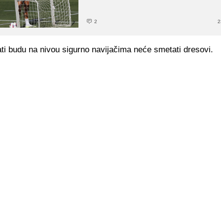
2
2
ti budu na nivou sigurno navijačima neće smetati dresovi.