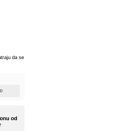
traju da se
ED
lonu od
r