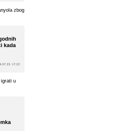
anyola zbog
zgodnih
ći kada
4.07.23. 17:22
igrati u
momka