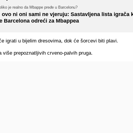
oliko je realno da Mbappe pređe u Barcelonu?
 ovo ni oni sami ne vjeruju: Sastavljena lista igrača 
e Barcelona odreći za Mbappea
e igrati u bijelim dresovima, dok će šorcevi biti plavi.
više prepoznatljivih crveno-palvih pruga.