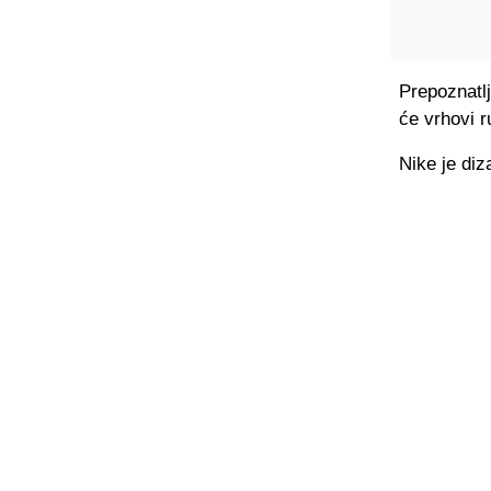
Prepoznatl
će vrhovi r
Nike je diz