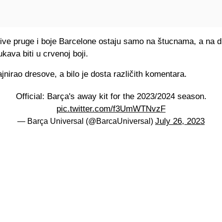
jive pruge i boje Barcelone ostaju samo na štucnama, a na 
ukava biti u crvenoj boji.
ajnirao dresove, a bilo je dosta različith komentara.
Official: Barça's away kit for the 2023/2024 season.
pic.twitter.com/f3UmWTNvzF
July 26, 2023
— Barça Universal (@BarcaUniversal)