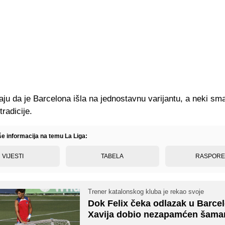
ju da je Barcelona išla na jednostavnu varijantu, a neki sma
tradicije.
še informacija na temu La Liga:
VIJESTI
TABELA
RASPOR
Trener katalonskog kluba je rekao svoje
Dok Felix čeka odlazak u Barce
Xavija dobio nezapamćen šama