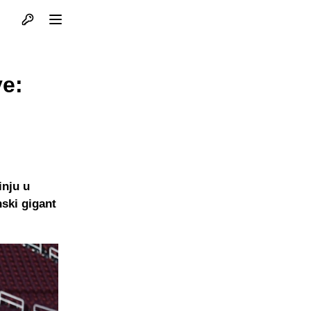
Otvori profil
Otvori meni
ve:
inju u
nski gigant