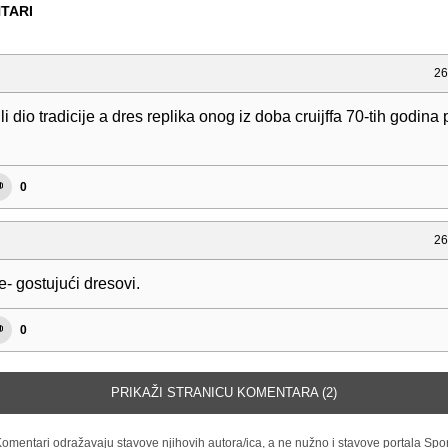
TARI
26
li dio tradicije a dres replika onog iz doba cruijffa 70-tih godina
0
26
e- gostujući dresovi.
0
PRIKAŽI STRANICU KOMENTARA (2)
omentari odražavaju stavove njihovih autora/ica, a ne nužno i stavove portala Spor