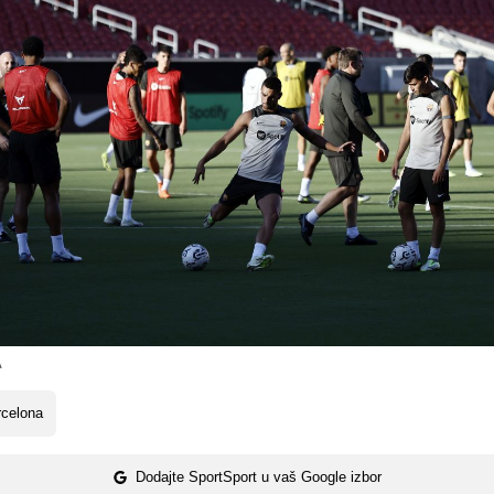
A
rcelona
Dodajte SportSport u vaš Google izbor