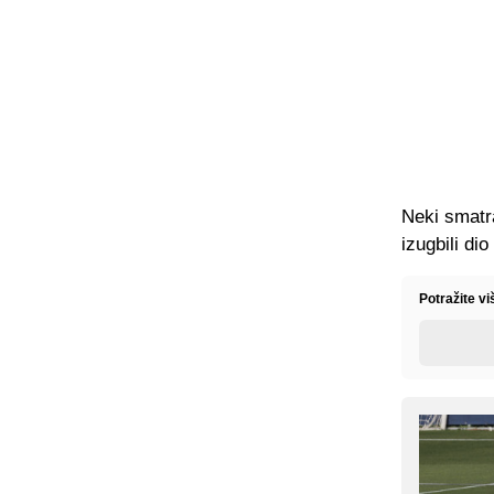
Neki smatra
izugbili dio 
Potražite vi