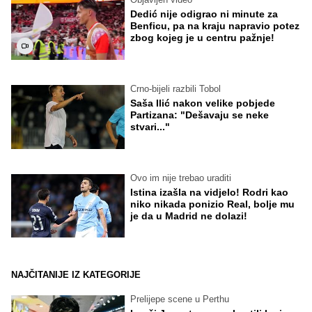
Dedić nije odigrao ni minute za
Benficu, pa na kraju napravio potez
zbog kojeg je u centru pažnje!
Crno-bijeli razbili Tobol
Saša Ilić nakon velike pobjede
Partizana: "Dešavaju se neke
stvari..."
Ovo im nije trebao uraditi
Istina izašla na vidjelo! Rodri kao
niko nikada ponizio Real, bolje mu
je da u Madrid ne dolazi!
NAJČITANIJE IZ KATEGORIJE
Prelijepe scene u Perthu