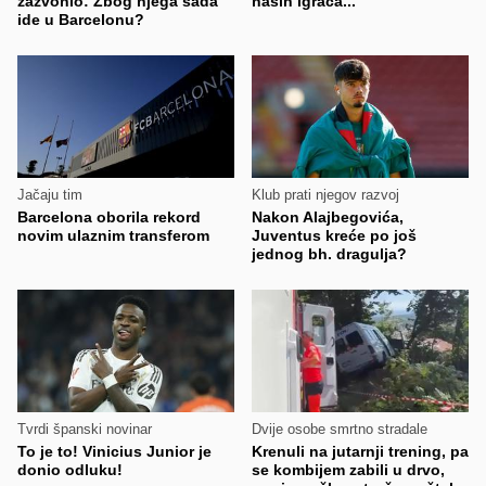
zazvonio: Zbog njega sada
naših igrača..."
ide u Barcelonu?
Jačaju tim
Klub prati njegov razvoj
Barcelona oborila rekord
Nakon Alajbegovića,
novim ulaznim transferom
Juventus kreće po još
jednog bh. dragulja?
Tvrdi španski novinar
Dvije osobe smrtno stradale
To je to! Vinicius Junior je
Krenuli na jutarnji trening, pa
donio odluku!
se kombijem zabili u drvo,