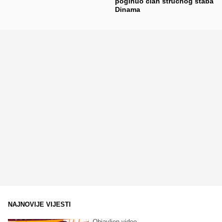
poginuo član stručnog štaba
Dinama
NAJNOVIJE VIJESTI
Objavljen video