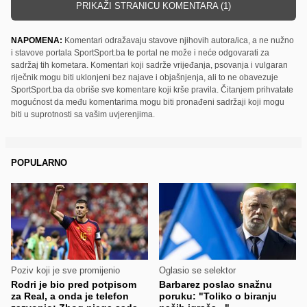
PRIKAŽI STRANICU KOMENTARA (1)
NAPOMENA:
Komentari odražavaju stavove njihovih autora/ica, a ne nužno
i stavove portala SportSport.ba te portal ne može i neće odgovarati za
sadržaj tih kometara. Komentari koji sadrže vrijeđanja, psovanja i vulgaran
riječnik mogu biti uklonjeni bez najave i objašnjenja, ali to ne obavezuje
SportSport.ba da obriše sve komentare koji krše pravila. Čitanjem prihvatate
mogućnost da među komentarima mogu biti pronađeni sadržaji koji mogu
biti u suprotnosti sa vašim uvjerenjima.
POPULARNO
Poziv koji je sve promijenio
Oglasio se selektor
Rodri je bio pred potpisom
Barbarez poslao snažnu
za Real, a onda je telefon
poruku: "Toliko o biranju