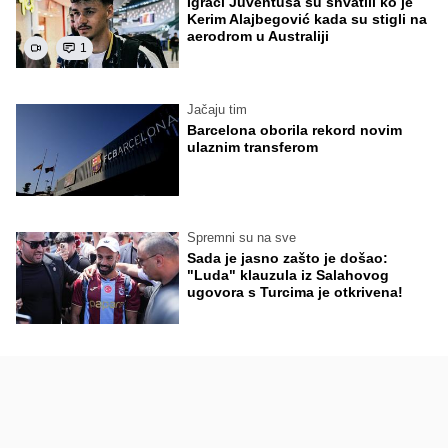
Igrači Juventusa su shvatili ko je
Kerim Alajbegović kada su stigli na
aerodrom u Australiji
1
Jačaju tim
Barcelona oborila rekord novim
ulaznim transferom
Spremni su na sve
Sada je jasno zašto je došao:
"Luda" klauzula iz Salahovog
ugovora s Turcima je otkrivena!