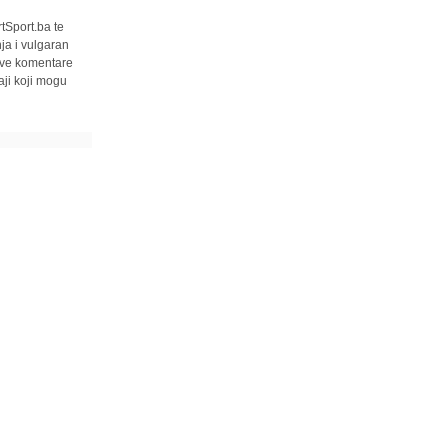
tSport.ba te
ja i vulgaran
 sve komentare
ji koji mogu