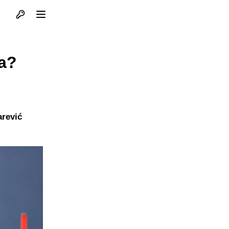
Otvori profil
Otvori meni
a?
arević