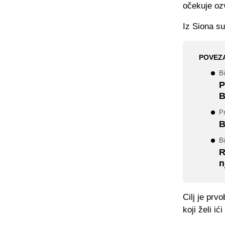
očekuje oz
Iz Siona su
POVEZ
Bi
P
B
Pr
B
Bi
R
n
Cilj je pr
koji želi ići