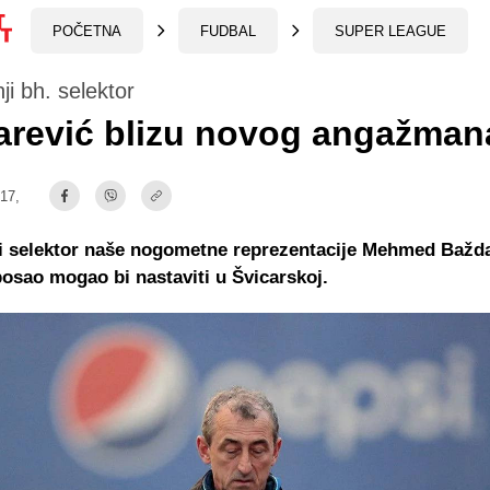
POČETNA
FUDBAL
SUPER LEAGUE
i bh. selektor
arević blizu novog angažman
:17,
i selektor naše nogometne reprezentacije Mehmed Bažd
posao mogao bi nastaviti u Švicarskoj.