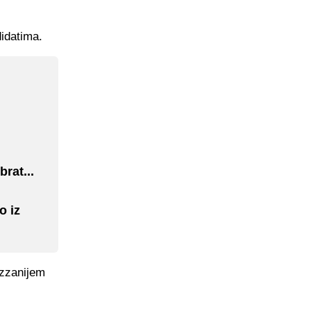
didatima.
rat...
o iz
ezzanijem