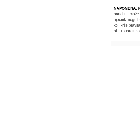
NAPOMENA:
K
portal ne može 
riječnik mogu b
koji krše pravi
biti u suprotnos