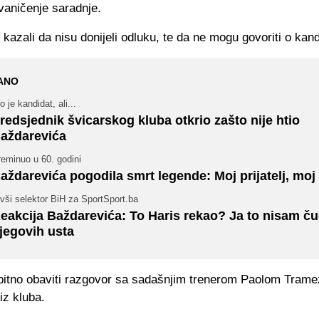
vaničenje saradnje.
 kazali da nisu donijeli odluku, te da ne mogu govoriti o kan
ANO
o je kandidat, ali...
redsjednik švicarskog kluba otkrio zašto nije htio
aždarevića
eminuo u 60. godini
aždarevića pogodila smrt legende: Moj prijatelj, moj b
vši selektor BiH za SportSport.ba
eakcija Baždarevića: To Haris rekao? Ja to nisam ču
jegovih usta
vobitno obaviti razgovor sa sadašnjim trenerom Paolom Tram
 iz kluba.