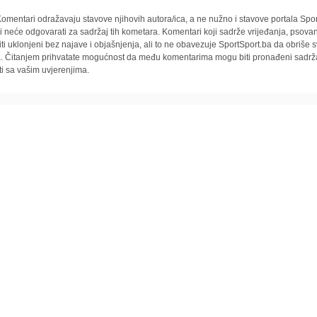
omentari odražavaju stavove njihovih autora/ica, a ne nužno i stavove portala Spor
i neće odgovarati za sadržaj tih kometara. Komentari koji sadrže vrijeđanja, psovan
iti uklonjeni bez najave i objašnjenja, ali to ne obavezuje SportSport.ba da obriše
la. Čitanjem prihvatate mogućnost da među komentarima mogu biti pronađeni sadrža
ti sa vašim uvjerenjima.