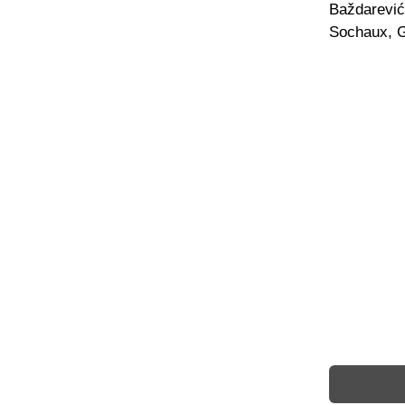
Baždarević 
Sochaux, G