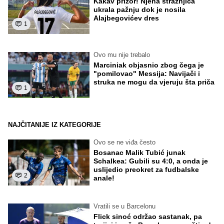
Kakav prizor! Njena stražnjica
ukrala pažnju dok je nosila
Alajbegovićev dres
1
Ovo mu nije trebalo
Marciniak objasnio zbog čega je
"pomilovao" Messija: Navijači i
struka ne mogu da vjeruju šta priča
1
NAJČITANIJE IZ KATEGORIJE
Ovo se ne viđa često
Bosanac Malik Tubić junak
Schalkea: Gubili su 4:0, a onda je
uslijedio preokret za fudbalske
2
anale!
Vratili se u Barcelonu
Flick sinoć održao sastanak, pa