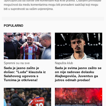
SportSport.ba da obriše sve komentare koji krše pravila. Čitanjem prihvatate
mogućnost da među komentarima mogu biti pronađeni sadržaji koji mogu
biti u suprotnosti sa vašim uvjerenjima.
POPULARNO
Spremni su na sve
Napušta klub
Sada je jasno zašto je
Sada je svima jasno zašto se
došao: "Luda" klauzula iz
on nije radovao dolasku
Salahovog ugovora s
Alajbegovića, Juventus ga
Turcima je otkrivena!
jutros odmah prodao!