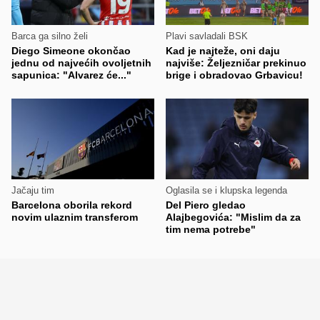
Barca ga silno želi
Plavi savladali BSK
Diego Simeone okončao
Kad je najteže, oni daju
jednu od najvećih ovoljetnih
najviše: Željezničar prekinuo
sapunica: "Alvarez će..."
brige i obradovao Grbavicu!
Jačaju tim
Oglasila se i klupska legenda
Barcelona oborila rekord
Del Piero gledao
novim ulaznim transferom
Alajbegovića: "Mislim da za
tim nema potrebe"