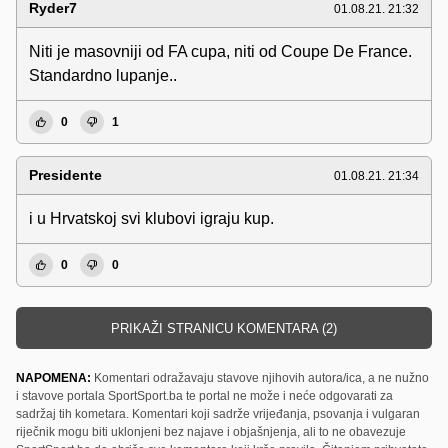
Ryder7
01.08.21. 21:32
Niti je masovniji od FA cupa, niti od Coupe De France.
Standardno lupanje..
0
1
Presidente
01.08.21. 21:34
i u Hrvatskoj svi klubovi igraju kup.
0
0
PRIKAŽI STRANICU KOMENTARA (2)
NAPOMENA:
Komentari odražavaju stavove njihovih autora/ica, a ne nužno
i stavove portala SportSport.ba te portal ne može i neće odgovarati za
sadržaj tih kometara. Komentari koji sadrže vrijeđanja, psovanja i vulgaran
riječnik mogu biti uklonjeni bez najave i objašnjenja, ali to ne obavezuje