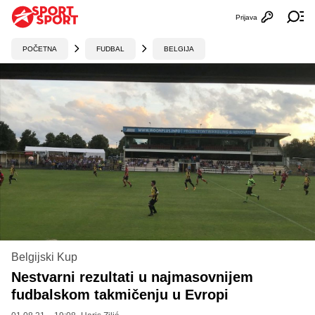
Prijava
Otvori profi
Ot
POČETNA
FUDBAL
BELGIJA
Belgijski Kup
Nestvarni rezultati u najmasovnijem
fudbalskom takmičenju u Evropi