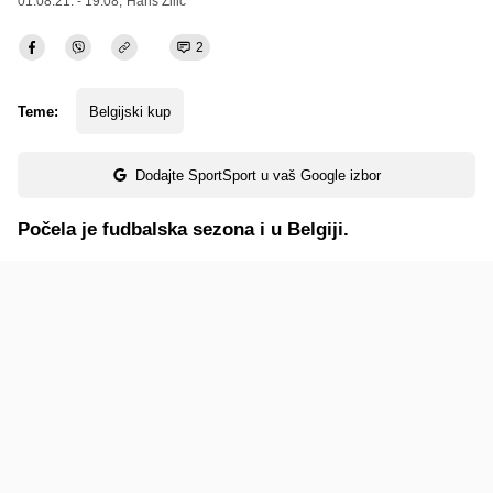
01.08.21. - 19:08,
Haris Zilić
2
Teme:
Belgijski kup
Dodajte SportSport u vaš Google izbor
Počela je fudbalska sezona i u Belgiji.