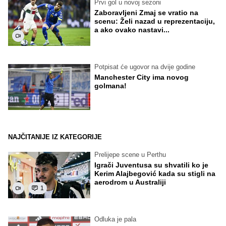
Prvi gol u novoj sezoni
Zaboravljeni Zmaj se vratio na
scenu: Želi nazad u reprezentaciju,
a ako ovako nastavi...
Potpisat će ugovor na dvije godine
Manchester City ima novog
golmana!
NAJČITANIJE IZ KATEGORIJE
Prelijepe scene u Perthu
Igrači Juventusa su shvatili ko je
Kerim Alajbegović kada su stigli na
aerodrom u Australiji
1
Odluka je pala