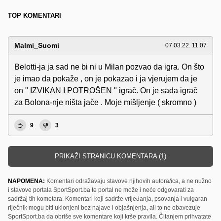
TOP KOMENTARI
Malmi_Suomi
07.03.22. 11:07
Belotti-ja ja sad ne bi ni u Milan pozvao da igra. On što
je imao da pokaže , on je pokazao i ja vjerujem da je
on " IZVIKAN I POTROŠEN " igrač. On je sada igrač
za Bolona-nje ništa jače . Moje mišljenje ( skromno )
9
3
PRIKAŽI STRANICU KOMENTARA (1)
NAPOMENA:
Komentari odražavaju stavove njihovih autora/ica, a ne nužno
i stavove portala SportSport.ba te portal ne može i neće odgovarati za
sadržaj tih kometara. Komentari koji sadrže vrijeđanja, psovanja i vulgaran
riječnik mogu biti uklonjeni bez najave i objašnjenja, ali to ne obavezuje
SportSport.ba da obriše sve komentare koji krše pravila. Čitanjem prihvatate