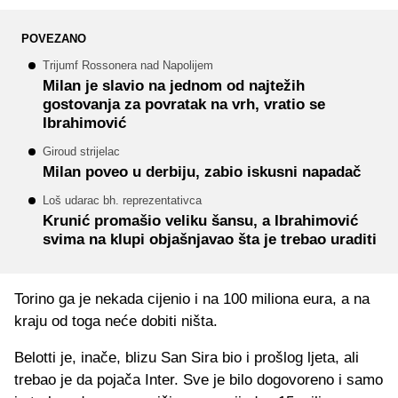
POVEZANO
Trijumf Rossonera nad Napolijem
Milan je slavio na jednom od najtežih
gostovanja za povratak na vrh, vratio se
Ibrahimović
Giroud strijelac
Milan poveo u derbiju, zabio iskusni napadač
Loš udarac bh. reprezentativca
Krunić promašio veliku šansu, a Ibrahimović
svima na klupi objašnjavao šta je trebao uraditi
Torino ga je nekada cijenio i na 100 miliona eura, a na
kraju od toga neće dobiti ništa.
Belotti je, inače, blizu San Sira bio i prošlog ljeta, ali
trebao je da pojača Inter. Sve je bilo dogovoreno i samo