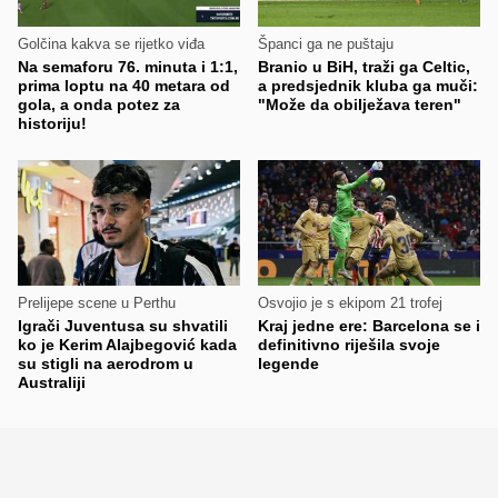
Golčina kakva se rijetko viđa
Španci ga ne puštaju
Na semaforu 76. minuta i 1:1,
Branio u BiH, traži ga Celtic,
prima loptu na 40 metara od
a predsjednik kluba ga muči:
gola, a onda potez za
"Može da obilježava teren"
historiju!
Prelijepe scene u Perthu
Osvojio je s ekipom 21 trofej
Igrači Juventusa su shvatili
Kraj jedne ere: Barcelona se i
ko je Kerim Alajbegović kada
definitivno riješila svoje
su stigli na aerodrom u
legende
Australiji