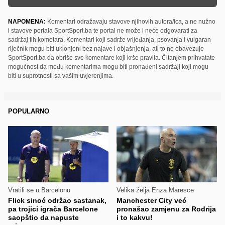
NAPOMENA:
Komentari odražavaju stavove njihovih autora/ica, a ne nužno
i stavove portala SportSport.ba te portal ne može i neće odgovarati za
sadržaj tih kometara. Komentari koji sadrže vrijeđanja, psovanja i vulgaran
riječnik mogu biti uklonjeni bez najave i objašnjenja, ali to ne obavezuje
SportSport.ba da obriše sve komentare koji krše pravila. Čitanjem prihvatate
mogućnost da među komentarima mogu biti pronađeni sadržaji koji mogu
biti u suprotnosti sa vašim uvjerenjima.
POPULARNO
Vratili se u Barcelonu
Velika želja Enza Maresce
Flick sinoć održao sastanak,
Manchester City već
pa trojici igrača Barcelone
pronašao zamjenu za Rodrija
saopštio da napuste
i to kakvu!