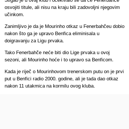
Stigao je u ovaj klub i očekivalo se da će Fenerbahče
osvojiti titule, ali nisu na kraju bili zadovoljni njegovim
učinkom.
Zanimljivo je da je Mourinho otkaz u Fenerbahčeu dobio
nakon što ga je upravo Benfica eliminisala u
doigravanju za Ligu prvaka.
Tako Fenerbahče neće biti dio Lige prvaka u ovoj
sezoni, ali Mourinho hoće i to upravo sa Benficom.
Kada je riječ o Mourinhovom trenerskom putu on je prvi
put u Benfici radio 2000. godine, ali je tada dao otkaz
nakon 11 utakmica na kormilu ovog kluba.