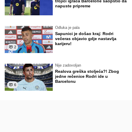
trojici igrača Barcelone saopštio da
napuste pripreme
Odluka je pala
Sapunici je došao kraj: Rodri
večeras objavio gdje nastavlja
karijeru!
2
Nije zadovoljan
Realova greška stoljeća?! Zbog
jedne rečenice Rodri ide u
Barcelonu
6