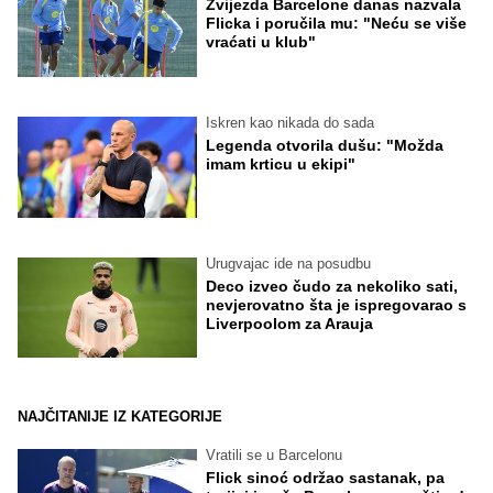
Zvijezda Barcelone danas nazvala
Flicka i poručila mu: "Neću se više
vraćati u klub"
Iskren kao nikada do sada
Legenda otvorila dušu: "Možda
imam krticu u ekipi"
Urugvajac ide na posudbu
Deco izveo čudo za nekoliko sati,
nevjerovatno šta je ispregovarao s
Liverpoolom za Arauja
NAJČITANIJE IZ KATEGORIJE
Vratili se u Barcelonu
Flick sinoć održao sastanak, pa