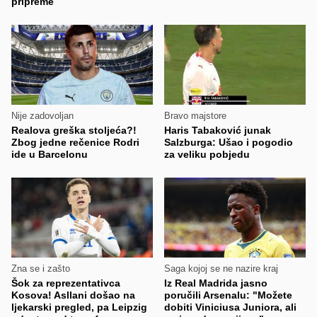
pripreme
Nije zadovoljan
Bravo majstore
Realova greška stoljeća?!
Haris Tabaković junak
Zbog jedne rečenice Rodri
Salzburga: Ušao i pogodio
ide u Barcelonu
za veliku pobjedu
Zna se i zašto
Saga kojoj se ne nazire kraj
Šok za reprezentativca
Iz Real Madrida jasno
Kosova! Asllani došao na
poručili Arsenalu: "Možete
ljekarski pregled, pa Leipzig
dobiti Viniciusa Juniora, ali