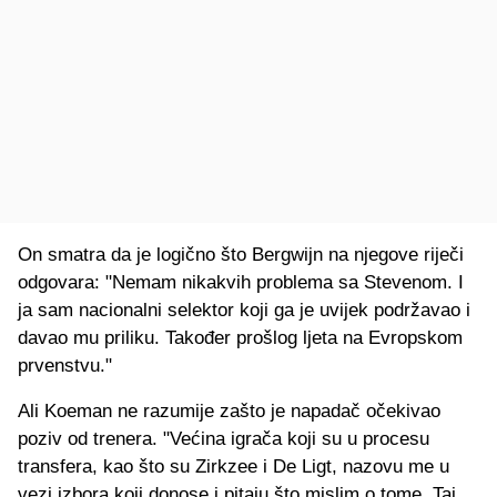
On smatra da je logično što Bergwijn na njegove riječi
odgovara: "Nemam nikakvih problema sa Stevenom. I
ja sam nacionalni selektor koji ga je uvijek podržavao i
davao mu priliku. Također prošlog ljeta na Evropskom
prvenstvu."
Ali Koeman ne razumije zašto je napadač očekivao
poziv od trenera. "Većina igrača koji su u procesu
transfera, kao što su Zirkzee i De Ligt, nazovu me u
vezi izbora koji donose i pitaju što mislim o tome. Taj