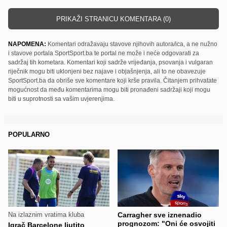
PRIKAŽI STRANICU KOMENTARA (0)
NAPOMENA:
Komentari odražavaju stavove njihovih autora/ica, a ne nužno
i stavove portala SportSport.ba te portal ne može i neće odgovarati za
sadržaj tih kometara. Komentari koji sadrže vrijeđanja, psovanja i vulgaran
riječnik mogu biti uklonjeni bez najave i objašnjenja, ali to ne obavezuje
SportSport.ba da obriše sve komentare koji krše pravila. Čitanjem prihvatate
mogućnost da među komentarima mogu biti pronađeni sadržaji koji mogu
biti u suprotnosti sa vašim uvjerenjima.
POPULARNO
Na izlaznim vratima kluba
Carragher sve iznenadio
prognozom: "Oni će osvojiti
Igrač Barcelone ljutito