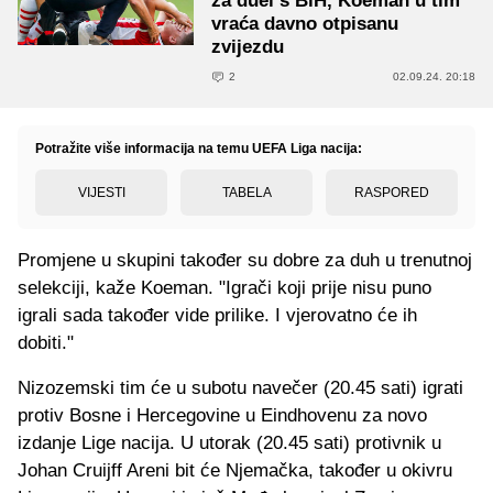
za duel s BiH, Koeman u tim
vraća davno otpisanu
zvijezdu
2
02.09.24. 20:18
Potražite više informacija na temu UEFA Liga nacija:
VIJESTI
TABELA
RASPORED
Promjene u skupini također su dobre za duh u trenutnoj
selekciji, kaže Koeman. "Igrači koji prije nisu puno
igrali sada također vide prilike. I vjerovatno će ih
dobiti."
Nizozemski tim će u subotu navečer (20.45 sati) igrati
protiv Bosne i Hercegovine u Eindhovenu za novo
izdanje Lige nacija. U utorak (20.45 sati) protivnik u
Johan Cruijff Areni bit će Njemačka, također u okivru