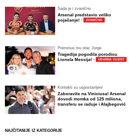
Sada je i zvanično
Arsenal predstavio veliko
·
pojačanje!
ZVANIČNO
Preminuo mu otac Jorge
Tragedija pogodila porodicu
·
Lionela Messija!
UDARNA VIJEST
1
Kontakti su uspostavljeni
Zaboravite na Viniciusa! Arsenal
dovodi momka od 125 miliona,
transferu se raduje i Alajbegović
NAJČITANIJE IZ KATEGORIJE