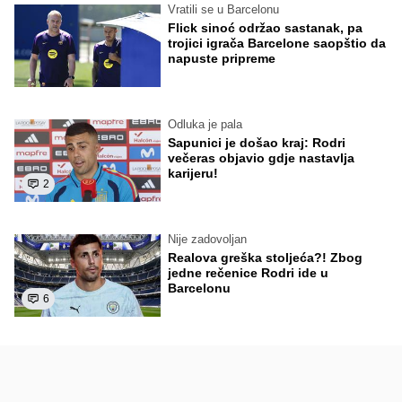
Vratili se u Barcelonu
Flick sinoć održao sastanak, pa
trojici igrača Barcelone saopštio da
napuste pripreme
Odluka je pala
Sapunici je došao kraj: Rodri
večeras objavio gdje nastavlja
karijeru!
2
Nije zadovoljan
Realova greška stoljeća?! Zbog
jedne rečenice Rodri ide u
Barcelonu
6