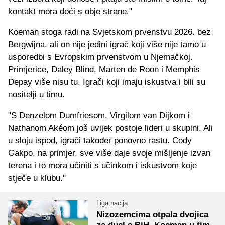
kontakt mora doći s obje strane."
Koeman stoga radi na Svjetskom prvenstvu 2026. bez
Bergwijna, ali on nije jedini igrač koji više nije tamo u
usporedbi s Evropskim prvenstvom u Njemačkoj.
Primjerice, Daley Blind, Marten de Roon i Memphis
Depay više nisu tu. Igrači koji imaju iskustva i bili su
nositelji u timu.
"S Denzelom Dumfriesom, Virgilom van Dijkom i
Nathanom Akéom još uvijek postoje lideri u skupini. Ali
u sloju ispod, igrači također ponovno rastu. Cody
Gakpo, na primjer, sve više daje svoje mišljenje izvan
terena i to mora učiniti s učinkom i iskustvom koje
stječe u klubu."
Liga nacija
Nizozemcima otpala dvojica