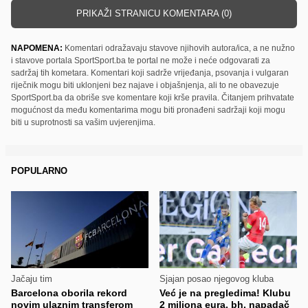
PRIKAŽI STRANICU KOMENTARA (0)
NAPOMENA:
Komentari odražavaju stavove njihovih autora/ica, a ne nužno
i stavove portala SportSport.ba te portal ne može i neće odgovarati za
sadržaj tih kometara. Komentari koji sadrže vrijeđanja, psovanja i vulgaran
riječnik mogu biti uklonjeni bez najave i objašnjenja, ali to ne obavezuje
SportSport.ba da obriše sve komentare koji krše pravila. Čitanjem prihvatate
mogućnost da među komentarima mogu biti pronađeni sadržaji koji mogu
biti u suprotnosti sa vašim uvjerenjima.
POPULARNO
Jačaju tim
Sjajan posao njegovog kluba
Barcelona oborila rekord
Već je na pregledima! Klubu
novim ulaznim transferom
2 miliona eura, bh. napadač