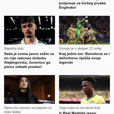
potpisuje za bivšeg prvaka
Engleske!
Napušta klub
Osvojio je s ekipom 21 trofej
Sada je svima jasno zašto se
Kraj jedne ere: Barcelona se i
on nije radovao dolasku
definitivno riješila svoje
Alajbegovića, Juventus ga
legende
jutros odmah prodao!
Njeno ime ponovo se pojavilo uz
Saga kojoj se ne nazire kraj
staru ljubav
Iz Real Madrida jasno