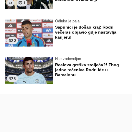
1
Odluka je pala
Sapunici je došao kraj: Rodri
večeras objavio gdje nastavlja
karijeru!
2
Nije zadovoljan
Realova greška stoljeća?! Zbog
jedne rečenice Rodri ide u
Barcelonu
6