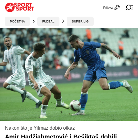
Prijava
Otvori profi
Ot
POČETNA
FUDBAL
SÜPER LIG
Nakon što je Yilmaz dobio otkaz
Amir Hadžiahmetović i Bešiktaš dobili