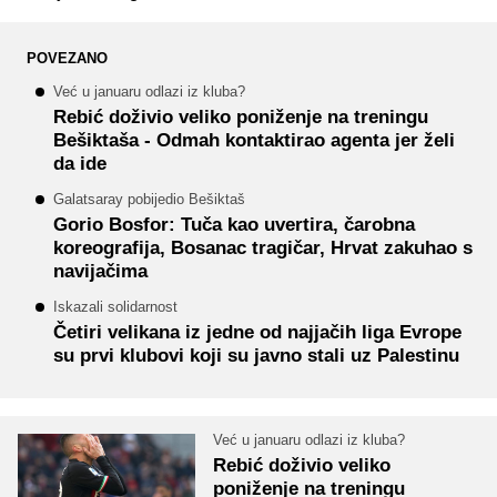
POVEZANO
Već u januaru odlazi iz kluba?
Rebić doživio veliko poniženje na treningu
Bešiktaša - Odmah kontaktirao agenta jer želi
da ide
Galatsaray pobijedio Bešiktaš
Gorio Bosfor: Tuča kao uvertira, čarobna
koreografija, Bosanac tragičar, Hrvat zakuhao s
navijačima
Iskazali solidarnost
Četiri velikana iz jedne od najjačih liga Evrope
su prvi klubovi koji su javno stali uz Palestinu
Već u januaru odlazi iz kluba?
Rebić doživio veliko
poniženje na treningu