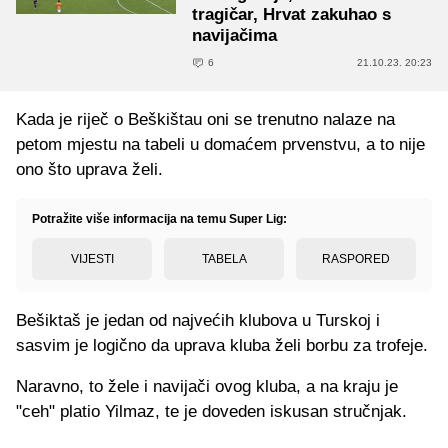
tragičar, Hrvat zakuhao s
navijačima
6
21.10.23. 20:23
Kada je riječ o Beškištau oni se trenutno nalaze na
petom mjestu na tabeli u domaćem prvenstvu, a to nije
ono što uprava želi.
Potražite više informacija na temu Super Lig:
VIJESTI
TABELA
RASPORED
Bešiktaš je jedan od najvećih klubova u Turskoj i
sasvim je logično da uprava kluba želi borbu za trofeje.
Naravno, to žele i navijači ovog kluba, a na kraju je
"ceh" platio Yilmaz, te je doveden iskusan stručnjak.