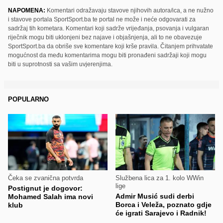
NAPOMENA:
Komentari odražavaju stavove njihovih autora/ica, a ne nužno
i stavove portala SportSport.ba te portal ne može i neće odgovarati za
sadržaj tih kometara. Komentari koji sadrže vrijeđanja, psovanja i vulgaran
riječnik mogu biti uklonjeni bez najave i objašnjenja, ali to ne obavezuje
SportSport.ba da obriše sve komentare koji krše pravila. Čitanjem prihvatate
mogućnost da među komentarima mogu biti pronađeni sadržaji koji mogu
biti u suprotnosti sa vašim uvjerenjima.
POPULARNO
Čeka se zvanična potvrda
Službena lica za 1. kolo WWin
lige
Postignut je dogovor:
Admir Musić sudi derbi
Mohamed Salah ima novi
Borca i Veleža, poznato gdje
klub
će igrati Sarajevo i Radnik!