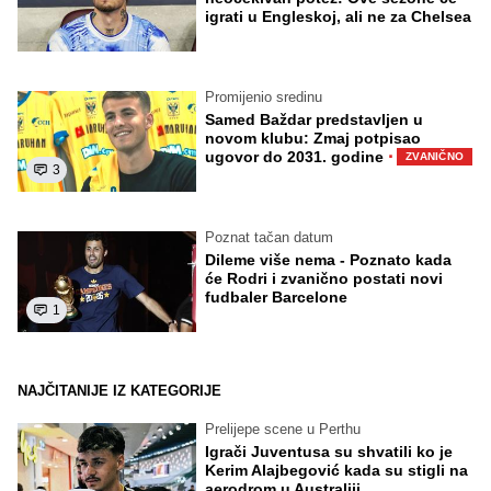
igrati u Engleskoj, ali ne za Chelsea
Promijenio sredinu
Samed Baždar predstavljen u
novom klubu: Zmaj potpisao
·
ugovor do 2031. godine
ZVANIČNO
3
Poznat tačan datum
Dileme više nema - Poznato kada
će Rodri i zvanično postati novi
fudbaler Barcelone
1
NAJČITANIJE IZ KATEGORIJE
Prelijepe scene u Perthu
Igrači Juventusa su shvatili ko je
Kerim Alajbegović kada su stigli na
aerodrom u Australiji