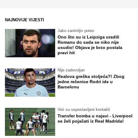
NAJNOVIJE VIJESTI
Jako zanimljiv potez
Ono što su iz Leipziga uradili
Romanu do sada se niko nije
usudio! Objava je brzo postala
pravi hit
Nije zadovoljan
Realova greška stoljeća?! Zbog
jedne rečenice Rodri ide u
Barcelonu
Već su uspostavljeni kontakti
Transfer bomba u najavi - Liverpool
se želi pojačati iz Real Madrida!