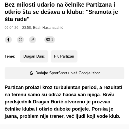
Bez milosti udario na čelnike Partizana i
otkrio šta se dešava u klubu: "Sramota je
šta rade"
06.04.26. - 23:50,
Edah Hasanspahić
1
Teme:
Dragan Đurić
FK Partizan
Dodajte SportSport u vaš Google izbor
Partizan prolazi kroz turbulentan period, a rezultati
na terenu samo su odraz haosa van njega. Bivši
predsjednik Dragan Đurić otvoreno je prozvao
čelnike kluba i otkrio duboke podjele. Poruka je
jasna, problem nije trener, već ljudi koji vode klub.