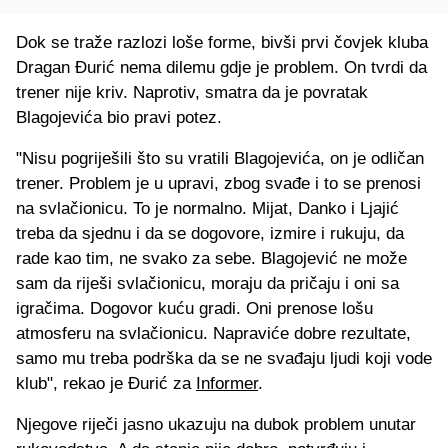
Dok se traže razlozi loše forme, bivši prvi čovjek kluba
Dragan Đurić nema dilemu gdje je problem. On tvrdi da
trener nije kriv. Naprotiv, smatra da je povratak
Blagojevića bio pravi potez.
"Nisu pogriješili što su vratili Blagojevića, on je odličan
trener. Problem je u upravi, zbog svađe i to se prenosi
na svlačionicu. To je normalno. Mijat, Danko i Ljajić
treba da sjednu i da se dogovore, izmire i rukuju, da
rade kao tim, ne svako za sebe. Blagojević ne može
sam da riješi svlačionicu, moraju da pričaju i oni sa
igračima. Dogovor kuću gradi. Oni prenose lošu
atmosferu na svlačionicu. Napraviće dobre rezultate,
samo mu treba podrška da se ne svađaju ljudi koji vode
klub", rekao je Đurić za
Informer
.
Njegove riječi jasno ukazuju na dubok problem unutar