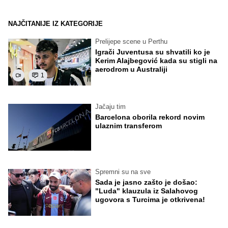
NAJČITANIJE IZ KATEGORIJE
Prelijepe scene u Perthu
Igrači Juventusa su shvatili ko je
Kerim Alajbegović kada su stigli na
aerodrom u Australiji
1
Jačaju tim
Barcelona oborila rekord novim
ulaznim transferom
Spremni su na sve
Sada je jasno zašto je došao:
"Luda" klauzula iz Salahovog
ugovora s Turcima je otkrivena!