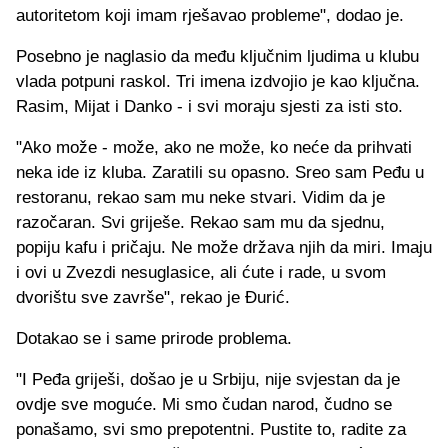
autoritetom koji imam rješavao probleme", dodao je.
Posebno je naglasio da među ključnim ljudima u klubu
vlada potpuni raskol. Tri imena izdvojio je kao ključna.
Rasim, Mijat i Danko - i svi moraju sjesti za isti sto.
"Ako može - može, ako ne može, ko neće da prihvati
neka ide iz kluba. Zaratili su opasno. Sreo sam Peđu u
restoranu, rekao sam mu neke stvari. Vidim da je
razočaran. Svi griješe. Rekao sam mu da sjednu,
popiju kafu i pričaju. Ne može država njih da miri. Imaju
i ovi u Zvezdi nesuglasice, ali ćute i rade, u svom
dvorištu sve završe", rekao je Đurić.
Dotakao se i same prirode problema.
"I Peđa griješi, došao je u Srbiju, nije svjestan da je
ovdje sve moguće. Mi smo čudan narod, čudno se
ponašamo, svi smo prepotentni. Pustite to, radite za