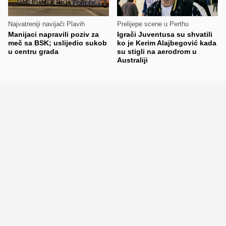
Najvatreniji navijači Plavih
Prelijepe scene u Perthu
Manijaci napravili poziv za
Igrači Juventusa su shvatili
meč sa BSK; uslijedio sukob
ko je Kerim Alajbegović kada
u centru grada
su stigli na aerodrom u
Australiji