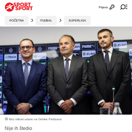
Prijava
Otvori profi
Ot
POČETNA
FUDBAL
SUPERLIGA
Bez milosti udario na čelnike Partizana
Nije ih štedio