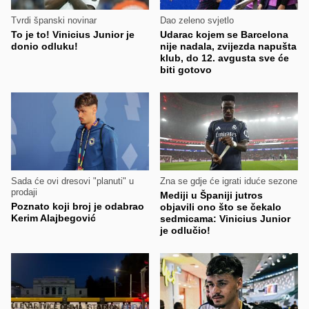
Tvrdi španski novinar
Dao zeleno svjetlo
To je to! Vinicius Junior je
Udarac kojem se Barcelona
donio odluku!
nije nadala, zvijezda napušta
klub, do 12. avgusta sve će
biti gotovo
Sada će ovi dresovi "planuti" u
Zna se gdje će igrati iduće sezone
prodaji
Mediji u Španiji jutros
Poznato koji broj je odabrao
objavili ono što se čekalo
Kerim Alajbegović
sedmicama: Vinicius Junior
je odlučio!