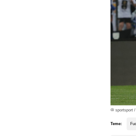
sportsport /
Teme:
Fud