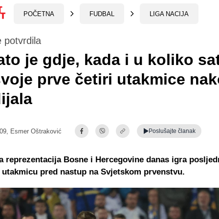
POČETNA
FUDBAL
LIGA NACIJA
potvrdila
to je gdje, kada i u koliko sa
svoje prve četiri utakmice na
jala
:09,
Esmer Oštraković
Poslušajte
članak
reprezentacija Bosne i Hercegovine danas igra posljed
 utakmicu pred nastup na Svjetskom prvenstvu.