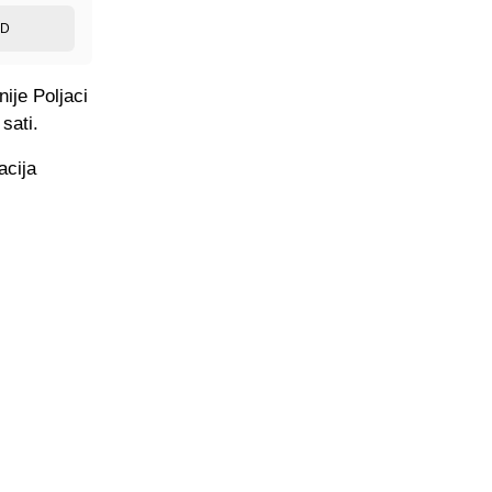
ED
ije Poljaci
sati.
acija