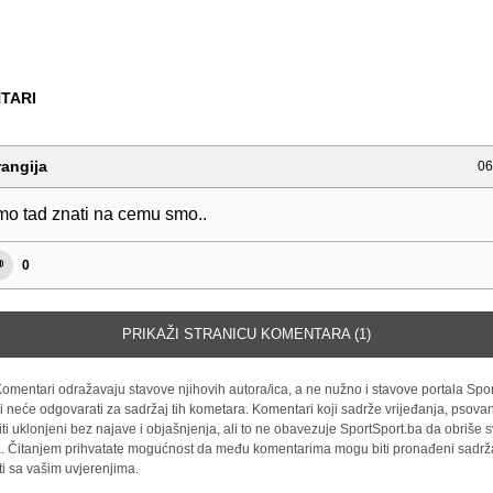
TARI
angija
06
mo tad znati na cemu smo..
0
PRIKAŽI STRANICU KOMENTARA (1)
omentari odražavaju stavove njihovih autora/ica, a ne nužno i stavove portala Spor
i neće odgovarati za sadržaj tih kometara. Komentari koji sadrže vrijeđanja, psovan
iti uklonjeni bez najave i objašnjenja, ali to ne obavezuje SportSport.ba da obriše
la. Čitanjem prihvatate mogućnost da među komentarima mogu biti pronađeni sadrža
ti sa vašim uvjerenjima.