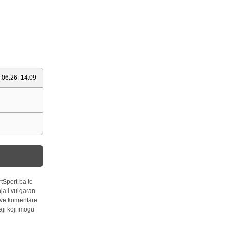
.06.26. 14:09
tSport.ba te
ja i vulgaran
 sve komentare
ji koji mogu