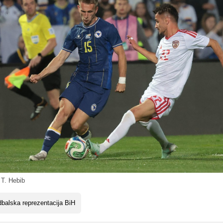
 T. Hebib
balska reprezentacija BiH