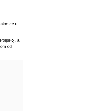
utakmice u
Poljskoj, a
tkom od