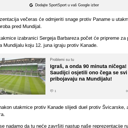
Dodajte SportSport u vaš Google izbor
zentacija večeras će odmjeriti snage protiv Paname u utakmi
proba pred Mundijal.
takmice izabranici Sergeja Barbareza počet će pripreme za 
 Mundijalu koju 12. juna igraju protiv Kanade.
Problemi su tu
Igraš, a onda 90 minuta ničega!
Saudijci osjetili ono čega se svi
pribojavaju na Mundijalu!
1
0
akon utakmice protiv Kanade slijedi duel protiv Švicarske, a
ra.
 se nadamo da tu neće završiti nastup naše reprezentacije n