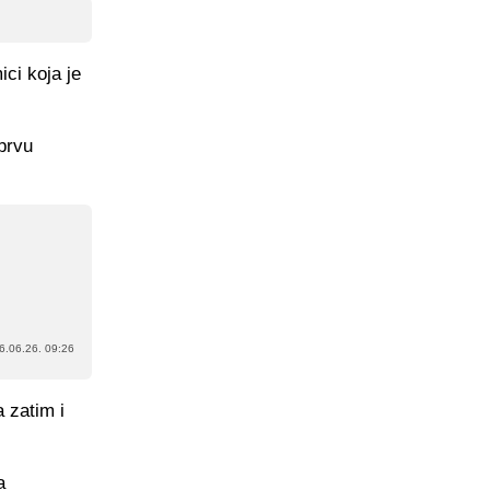
ci koja je
prvu
6.06.26. 09:26
 zatim i
a