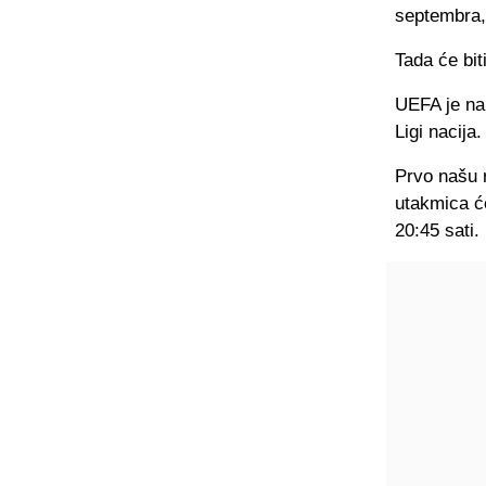
septembra,
Tada će bit
UEFA je na 
Ligi nacija.
Prvo našu 
utakmica ć
20:45 sati.