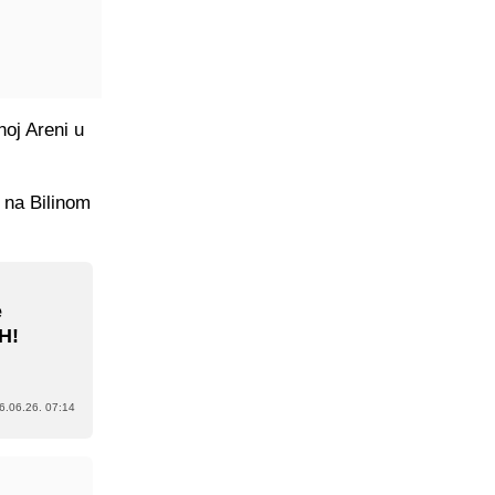
oj Areni u
 na Bilinom
e
H!
6.06.26. 07:14