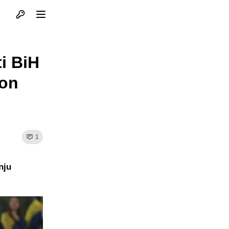
Otvori profil
Otvori meni
ti BiH
kon
1
nju