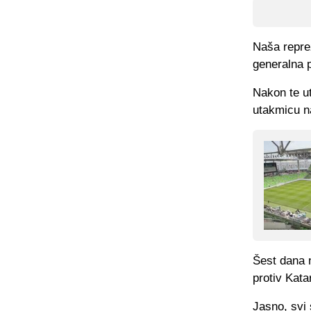
Naša repre
generalna 
Nakon te u
utakmicu na
Šest dana n
protiv Kata
Jasno, svi