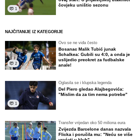
čovjeku uništio sezonu
1
NAJČITANIJE IZ KATEGORIJE
Ovo se ne viđa često
Bosanac Malik Tubić junak
Schalkea: Gubili su 4:0, a onda je
uslijedio preokret za fudbalske
2
anale!
Oglasila se i klupska legenda
Del Piero gledao Alajbegovića:
"Mislim da za tim nema potrebe"
1
Transfer vrijedan oko 50 miliona eura
Zvijezda Barcelone danas nazvala
Flicka i poručila mu: "Neću se više
vraćati u klub"