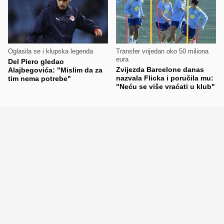
Oglasila se i klupska legenda
Transfer vrijedan oko 50 miliona
eura
Del Piero gledao
Zvijezda Barcelone danas
Alajbegovića: "Mislim da za
nazvala Flicka i poručila mu:
tim nema potrebe"
"Neću se više vraćati u klub"