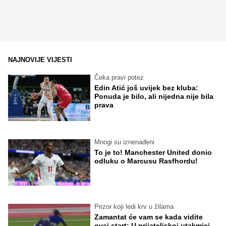
NAJNOVIJE VIJESTI
Čeka pravi potez
Edin Atić još uvijek bez kluba:
Ponuda je bilo, ali nijedna nije bila
prava
Mnogi su iznenađeni
To je to! Manchester United donio
odluku o Marcusu Rasfhordu!
Prizor koji ledi krv u žilama
Zamantat će vam se kada vidite
ovaj start: U prijateljskoj utakmici