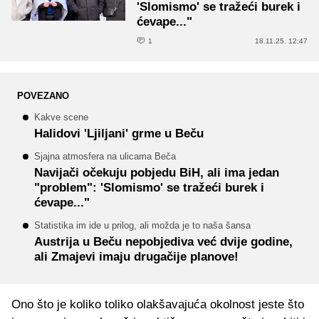
'Slomismo' se tražeći burek i
ćevape..."
1
18.11.25. 12:47
POVEZANO
Kakve scene
Halidovi 'Ljiljani' grme u Beču
Sjajna atmosfera na ulicama Beča
Navijači očekuju pobjedu BiH, ali ima jedan
"problem": 'Slomismo' se tražeći burek i
ćevape..."
Statistika im ide u prilog, ali možda je to naša šansa
Austrija u Beču nepobjediva već dvije godine,
ali Zmajevi imaju drugačije planove!
Ono što je koliko toliko olakšavajuća okolnost jeste što