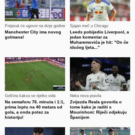
Potpisat će ugovor na dvije godine
Sjajan meč u Chicagu
Manchester City ima novog
Leeds pobijedio Liverpool, a
golmana!
jedan komentar za
Muharemovića je hit: "On će
idućeg ljeta..."
Golčina kakva se rijetko viđa
Neka nova pravila
Na semaforu 76. minuta i 1:1,
Zvijezda Reala govorila o
prima loptu na 40 metara od
tome kako je raditi s
gola, a onda potez za
Mourinhom: Riječi odjekuju
historiju!
Španijom