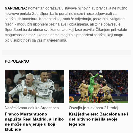
NAPOMENA:
Komentari odražavaju stavove njihovih autora/ica, a ne nužno
i stavove portala SportSport.ba te portal ne može i neće odgovarati za
sadržaj tih kometara. Komentari koji sadrže vrijeđanja, psovanja i vulgaran
riječnik mogu biti uklonjeni bez najave i objašnjenja, ali to ne obavezuje
SportSport.ba da obriše sve komentare koji krše pravila. Čitanjem prihvatate
mogućnost da među komentarima mogu biti pronađeni sadržaji koji mogu
biti u suprotnosti sa vašim uvjerenjima.
POPULARNO
Neočekivana odluka Argentinca
Osvojio je s ekipom 21 trofej
Franco Mastantuono
Kraj jedne ere: Barcelona se i
napušta Real Madrid, ali niko
definitivno riješila svoje
ne može da vjeruje u koji
legende
klub ide