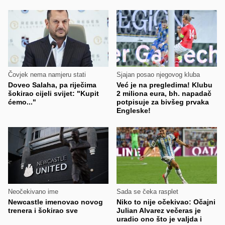
Čovjek nema namjeru stati
Sjajan posao njegovog kluba
Doveo Salaha, pa riječima
Već je na pregledima! Klubu
šokirao cijeli svijet: "Kupit
2 miliona eura, bh. napadač
ćemo..."
potpisuje za bivšeg prvaka
Engleske!
Neočekivano ime
Sada se čeka rasplet
Newcastle imenovao novog
Niko to nije očekivao: Očajni
trenera i šokirao sve
Julian Alvarez večeras je
uradio ono što je valjda i