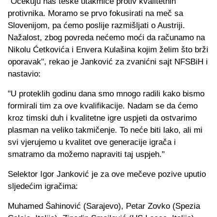
"Očekuju nas teške utakmice protiv kvalitetnih
protivnika. Moramo se prvo fokusirati na meč sa
Slovenijom, pa ćemo poslije razmišljati o Austriji.
Nažalost, zbog povreda nećemo moći da računamo na
Nikolu Ćetkovića i Envera Kulašina kojim želim što brži
oporavak", rekao je Janković za zvanićni sajt NFSBiH i
nastavio:
"U proteklih godinu dana smo mnogo radili kako bismo
formirali tim za ove kvalifikacije. Nadam se da ćemo
kroz timski duh i kvalitetne igre uspjeti da ostvarimo
plasman na veliko takmičenje. To neće biti lako, ali mi
svi vjerujemo u kvalitet ove generacije igrača i
smatramo da možemo napraviti taj uspjeh."
Selektor Igor Janković je za ove mečeve pozive uputio
sljedećim igračima:
Muhamed Šahinović (Sarajevo), Petar Zovko (Spezia