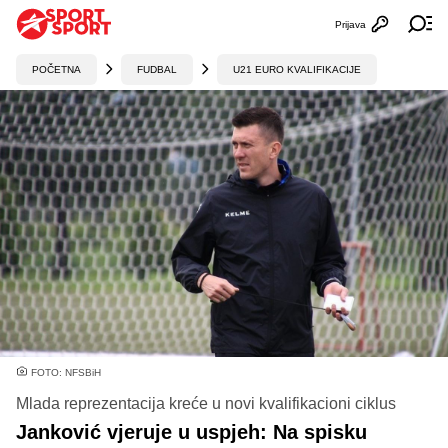
Prijava
Otvori profi
Ot
POČETNA
FUDBAL
U21 EURO KVALIFIKACIJE
FOTO: NFSBiH
Mlada reprezentacija kreće u novi kvalifikacioni ciklus
Janković vjeruje u uspjeh: Na spisku