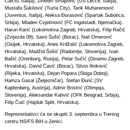
Calcio, Italija), Zinedin Smajlović (US Lecce, Italija),
Mustafa Šukilović (Tuzla City), Tarik Muharemović
(Juventus, Italija), Aleksa Đurasović (Spartak Subotica,
Srbija), Mladen Cvjetinović (FC Ingolstadt, Njemačka),
Harun Karić (Lokomotiva Zagreb, Hrvatska), Filip Račić
(Zvijezda 09), Savo Šušić (Borac), Nail Omerović
(Osijek, Hrvatska), Anes Krdžalić (Lokomotiva Zagreb,
Hrvatska), Madžid Šošić (Radomlje, Slovenija), Ivan
Bašić (Orenburg, Rusija), Petar Sučić (Dinamo Zagreb,
Hrvatska), David Čavić (Borac), Silvio Ilinković
(Rijeka, Hrvatska), Dejan Popara (Sloga Doboj),
Hamza Gasal (Željezničar), Stefan Đurić (SV
Kapfenberg, Austrija), Admir Bristrić (Olimpija,
Slovenija), Aleksandar Kahvić (OFK Beograd, Srbija),
Filip Čuić (Hajduk Split, Hrvatska).
Reprezentativci će se okupiti 3. septembra u Trening
centru NS/FS BiH u Zenici.