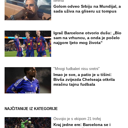
terena
Golom odveo Srbiju na Mundijal, a
sada uživa na gliseru uz tompus
Igrač Barcelone otvorio dušu: „Bio
sam na vrhuncu, a onda je počelo
najgore ljeto mog života“
"Mnogi fudbaleri nisu sretni"
Imao je sve, a patio je u tišini:
Bivša zvijezda Chelseaja otkrila
mračnu tajnu fudbala
NAJČITANIJE IZ KATEGORIJE
Osvojio je s ekipom 21 trofej
Kraj jedne ere: Barcelona se i