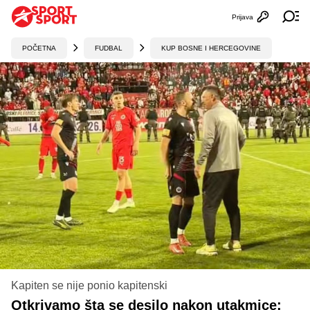
Prijava
Otvori profi
Ot
POČETNA
FUDBAL
KUP BOSNE I HERCEGOVINE
Kapiten se nije ponio kapitenski
Otkrivamo šta se desilo nakon utakmice: