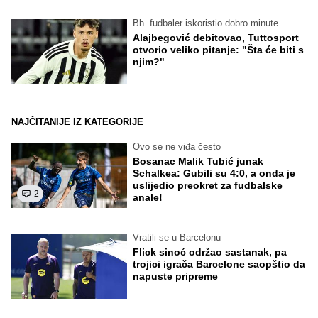
Bh. fudbaler iskoristio dobro minute
Alajbegović debitovao, Tuttosport
otvorio veliko pitanje: "Šta će biti s
njim?"
NAJČITANIJE IZ KATEGORIJE
Ovo se ne viđa često
Bosanac Malik Tubić junak
Schalkea: Gubili su 4:0, a onda je
uslijedio preokret za fudbalske
2
anale!
Vratili se u Barcelonu
Flick sinoć održao sastanak, pa
trojici igrača Barcelone saopštio da
napuste pripreme