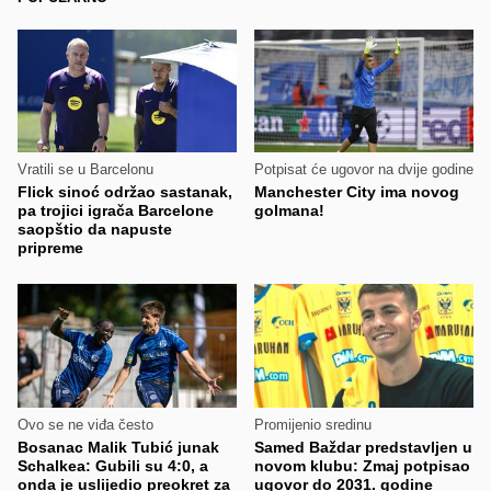
Vratili se u Barcelonu
Potpisat će ugovor na dvije godine
Flick sinoć održao sastanak,
Manchester City ima novog
pa trojici igrača Barcelone
golmana!
saopštio da napuste
pripreme
Ovo se ne viđa često
Promijenio sredinu
Bosanac Malik Tubić junak
Samed Baždar predstavljen u
Schalkea: Gubili su 4:0, a
novom klubu: Zmaj potpisao
onda je uslijedio preokret za
ugovor do 2031. godine