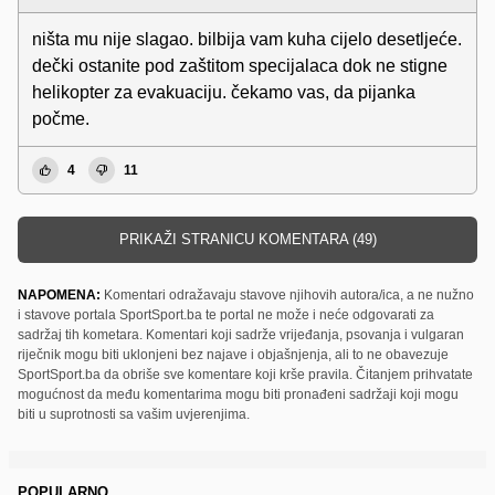
ništa mu nije slagao. bilbija vam kuha cijelo desetljeće.
dečki ostanite pod zaštitom specijalaca dok ne stigne
helikopter za evakuaciju. čekamo vas, da pijanka
počme.
4
11
PRIKAŽI STRANICU KOMENTARA (49)
NAPOMENA:
Komentari odražavaju stavove njihovih autora/ica, a ne nužno
i stavove portala SportSport.ba te portal ne može i neće odgovarati za
sadržaj tih kometara. Komentari koji sadrže vrijeđanja, psovanja i vulgaran
riječnik mogu biti uklonjeni bez najave i objašnjenja, ali to ne obavezuje
SportSport.ba da obriše sve komentare koji krše pravila. Čitanjem prihvatate
mogućnost da među komentarima mogu biti pronađeni sadržaji koji mogu
biti u suprotnosti sa vašim uvjerenjima.
POPULARNO