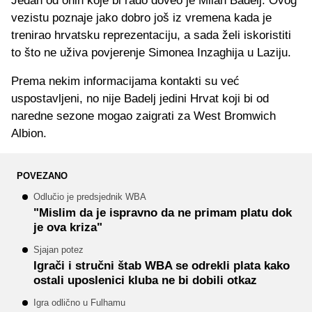
Jedan od onih koje bi rado doveo je Milan Badelj. Ovog
vezistu poznaje jako dobro još iz vremena kada je
trenirao hrvatsku reprezentaciju, a sada želi iskoristiti
to što ne uživa povjerenje Simonea Inzaghija u Laziju.
Prema nekim informacijama kontakti su već
uspostavljeni, no nije Badelj jedini Hrvat koji bi od
naredne sezone mogao zaigrati za West Bromwich
Albion.
POVEZANO
Odlučio je predsjednik WBA
"Mislim da je ispravno da ne primam platu dok
je ova kriza"
Sjajan potez
Igrači i stručni štab WBA se odrekli plata kako
ostali uposlenici kluba ne bi dobili otkaz
Igra odlično u Fulhamu