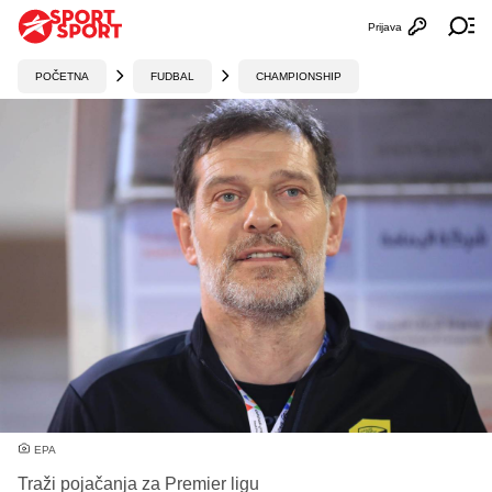
Prijava
Otvori profi
Ot
POČETNA
FUDBAL
CHAMPIONSHIP
EPA
Traži pojačanja za Premier ligu