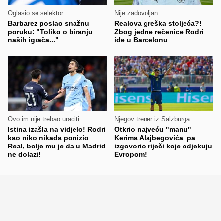
Oglasio se selektor
Nije zadovoljan
Barbarez poslao snažnu
Realova greška stoljeća?!
poruku: "Toliko o biranju
Zbog jedne rečenice Rodri
naših igrača..."
ide u Barcelonu
Ovo im nije trebao uraditi
Njegov trener iz Salzburga
Istina izašla na vidjelo! Rodri
Otkrio najveću "manu"
kao niko nikada ponizio
Kerima Alajbegovića, pa
Real, bolje mu je da u Madrid
izgovorio riječi koje odjekuju
ne dolazi!
Evropom!