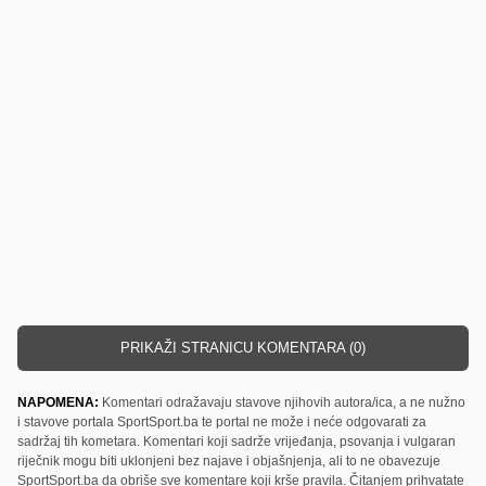
PRIKAŽI STRANICU KOMENTARA (0)
NAPOMENA:
Komentari odražavaju stavove njihovih autora/ica, a ne nužno
i stavove portala SportSport.ba te portal ne može i neće odgovarati za
sadržaj tih kometara. Komentari koji sadrže vrijeđanja, psovanja i vulgaran
riječnik mogu biti uklonjeni bez najave i objašnjenja, ali to ne obavezuje
SportSport.ba da obriše sve komentare koji krše pravila. Čitanjem prihvatate