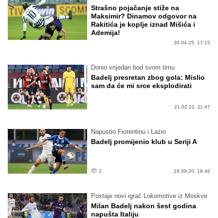
Strašno pojačanje stiže na
Maksimir? Dinamov odgovor na
Rakitića je koplje iznad Mišića i
Ademija!
30.04.25. 17:15
Donio vrijedan bod svom timu
Badelj presretan zbog gola: Mislio
sam da će mi srce eksplodirati
21.02.21. 11:47
Napustio Fiorentinu i Lazio
Badelj promijenio klub u Seriji A
2
16.09.20. 18:46
Postaje novi igrač Lokomotive iz Moskve
Milan Badelj nakon šest godina
napušta Italiju