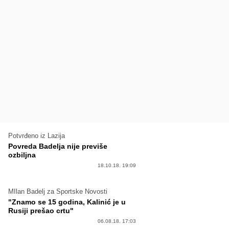
Potvrđeno iz Lazija
Povreda Badelja nije previše
ozbiljna
18.10.18. 19:09
MIlan Badelj za Sportske Novosti
"Znamo se 15 godina, Kalinić je u
Rusiji prešao crtu"
06.08.18. 17:03