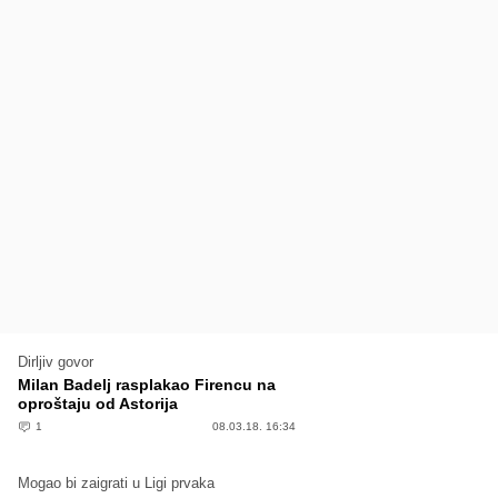
Dirljiv govor
Milan Badelj rasplakao Firencu na
oproštaju od Astorija
1
08.03.18. 16:34
Mogao bi zaigrati u Ligi prvaka