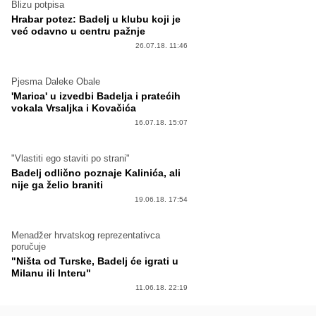
Blizu potpisa
Hrabar potez: Badelj u klubu koji je
već odavno u centru pažnje
26.07.18. 11:46
Pjesma Daleke Obale
'Marica' u izvedbi Badelja i pratećih
vokala Vrsaljka i Kovačića
16.07.18. 15:07
"Vlastiti ego staviti po strani"
Badelj odlično poznaje Kalinića, ali
nije ga želio braniti
19.06.18. 17:54
Menadžer hrvatskog reprezentativca
poručuje
"Ništa od Turske, Badelj će igrati u
Milanu ili Interu"
11.06.18. 22:19