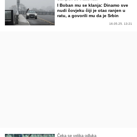
I Boban mu se klanja: Dinamo sve
nudi čovjeku čiji je otac ranjen u
ratu, a govorili mu da je Srbin
16.05.25. 13:21
Čeka se velika odluka