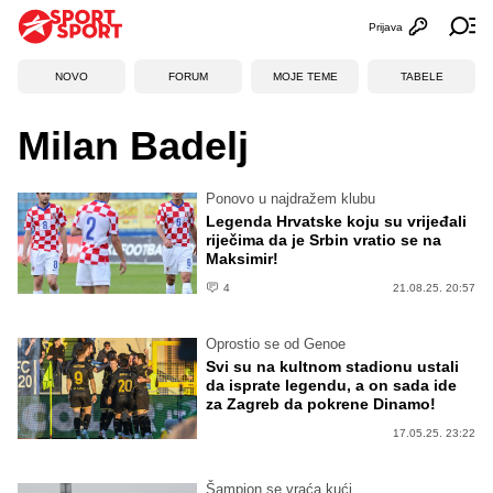
Prijava
Otvori profi
Ot
NOVO
FORUM
MOJE TEME
TABELE
Milan Badelj
Ponovo u najdražem klubu
Legenda Hrvatske koju su vrijeđali
riječima da je Srbin vratio se na
Maksimir!
4
21.08.25. 20:57
Oprostio se od Genoe
Svi su na kultnom stadionu ustali
da isprate legendu, a on sada ide
za Zagreb da pokrene Dinamo!
17.05.25. 23:22
Šampion se vraća kući