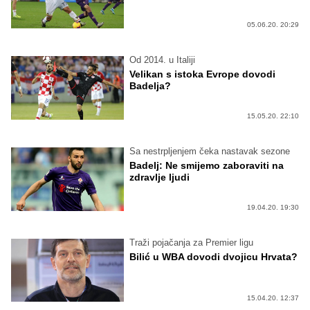
05.06.20. 20:29
Od 2014. u Italiji
Velikan s istoka Evrope dovodi
Badelja?
15.05.20. 22:10
Sa nestrpljenjem čeka nastavak sezone
Badelj: Ne smijemo zaboraviti na
zdravlje ljudi
19.04.20. 19:30
Traži pojačanja za Premier ligu
Bilić u WBA dovodi dvojicu Hrvata?
15.04.20. 12:37