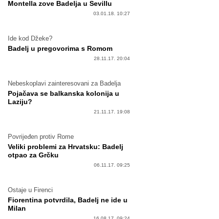
Montella zove Badelja u Sevillu
03.01.18. 10:27
Ide kod Džeke?
Badelj u pregovorima s Romom
28.11.17. 20:04
Nebeskoplavi zainteresovani za Badelja
Pojačava se balkanska kolonija u
Laziju?
21.11.17. 19:08
Povrijeđen protiv Rome
Veliki problemi za Hrvatsku: Badelj
otpao za Grčku
06.11.17. 09:25
Ostaje u Firenci
Fiorentina potvrdila, Badelj ne ide u
Milan
16.08.17. 09:24