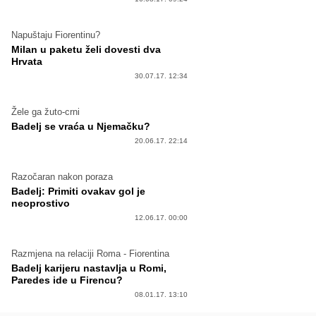
Napuštaju Fiorentinu?
Milan u paketu želi dovesti dva
Hrvata
30.07.17. 12:34
Žele ga žuto-crni
Badelj se vraća u Njemačku?
20.06.17. 22:14
Razočaran nakon poraza
Badelj: Primiti ovakav gol je
neoprostivo
12.06.17. 00:00
Razmjena na relaciji Roma - Fiorentina
Badelj karijeru nastavlja u Romi,
Paredes ide u Firencu?
08.01.17. 13:10