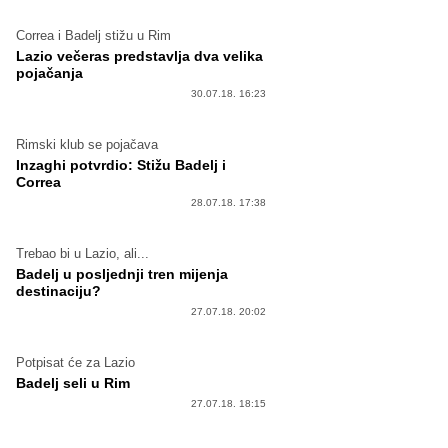
Correa i Badelj stižu u Rim
Lazio večeras predstavlja dva velika
pojačanja
30.07.18. 16:23
Rimski klub se pojačava
Inzaghi potvrdio: Stižu Badelj i
Correa
28.07.18. 17:38
Trebao bi u Lazio, ali...
Badelj u posljednji tren mijenja
destinaciju?
27.07.18. 20:02
Potpisat će za Lazio
Badelj seli u Rim
27.07.18. 18:15