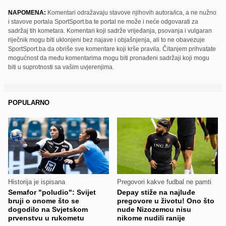
NAPOMENA:
Komentari odražavaju stavove njihovih autora/ica, a ne nužno
i stavove portala SportSport.ba te portal ne može i neće odgovarati za
sadržaj tih kometara. Komentari koji sadrže vrijeđanja, psovanja i vulgaran
riječnik mogu biti uklonjeni bez najave i objašnjenja, ali to ne obavezuje
SportSport.ba da obriše sve komentare koji krše pravila. Čitanjem prihvatate
mogućnost da među komentarima mogu biti pronađeni sadržaji koji mogu
biti u suprotnosti sa vašim uvjerenjima.
POPULARNO
Historija je ispisana
Pregovori kakve fudbal ne pamti
Semafor "poludio": Svijet
Depay stiže na najluđe
bruji o onome što se
pregovore u životu! Ono što
dogodilo na Svjetskom
nude Nizozemcu nisu
prvenstvu u rukometu
nikome nudili ranije