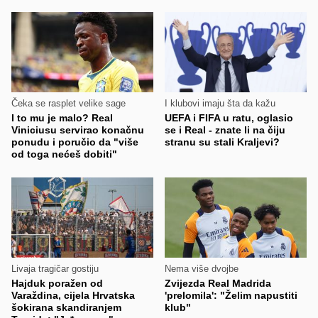
Čeka se rasplet velike sage
I klubovi imaju šta da kažu
I to mu je malo? Real
UEFA i FIFA u ratu, oglasio
Viniciusu servirao konačnu
se i Real - znate li na čiju
ponudu i poručio da "više
stranu su stali Kraljevi?
od toga nećeš dobiti"
Livaja tragičar gostiju
Nema više dvojbe
Hajduk poražen od
Zvijezda Real Madrida
Varaždina, cijela Hrvatska
'prelomila': "Želim napustiti
šokirana skandiranjem
klub"