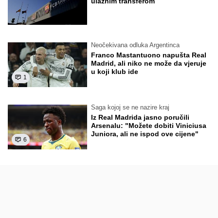
ulaznim transferom
Neočekivana odluka Argentinca
Franco Mastantuono napušta Real
Madrid, ali niko ne može da vjeruje
u koji klub ide
1
Saga kojoj se ne nazire kraj
Iz Real Madrida jasno poručili
Arsenalu: "Možete dobiti Viniciusa
Juniora, ali ne ispod ove cijene"
6