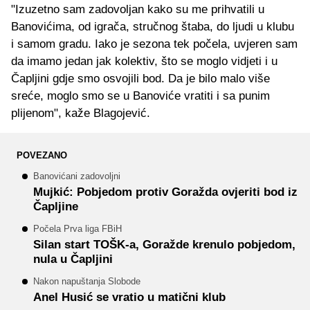
"Izuzetno sam zadovoljan kako su me prihvatili u
Banovićima, od igrača, stručnog štaba, do ljudi u klubu
i samom gradu. Iako je sezona tek počela, uvjeren sam
da imamo jedan jak kolektiv, što se moglo vidjeti i u
Čapljini gdje smo osvojili bod. Da je bilo malo više
sreće, moglo smo se u Banoviće vratiti i sa punim
plijenom", kaže Blagojević.
POVEZANO
Banovićani zadovoljni
Mujkić: Pobjedom protiv Goražda ovjeriti bod iz
Čapljine
Počela Prva liga FBiH
Silan start TOŠK-a, Goražde krenulo pobjedom,
nula u Čapljini
Nakon napuštanja Slobode
Anel Husić se vratio u matični klub