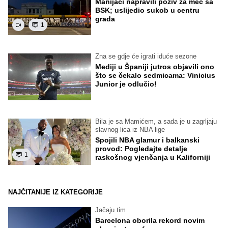
Manijaci napravili poziv za meč sa
BSK; uslijedio sukob u centru
grada
1
Zna se gdje će igrati iduće sezone
Mediji u Španiji jutros objavili ono
što se čekalo sedmicama: Vinicius
Junior je odlučio!
Bila je sa Mamićem, a sada je u zagrljaju
slavnog lica iz NBA lige
Spojili NBA glamur i balkanski
provod: Pogledajte detalje
1
raskošnog vjenčanja u Kaliforniji
NAJČITANIJE IZ KATEGORIJE
Jačaju tim
Barcelona oborila rekord novim