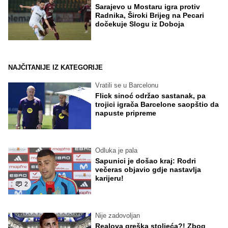
Sarajevo u Mostaru igra protiv
Radnika, Široki Brijeg na Pecari
dočekuje Slogu iz Doboja
NAJČITANIJE IZ KATEGORIJE
Vratili se u Barcelonu
Flick sinoć održao sastanak, pa
trojici igrača Barcelone saopštio da
napuste pripreme
Odluka je pala
Sapunici je došao kraj: Rodri
večeras objavio gdje nastavlja
karijeru!
2
Nije zadovoljan
Realova greška stoljeća?! Zbog