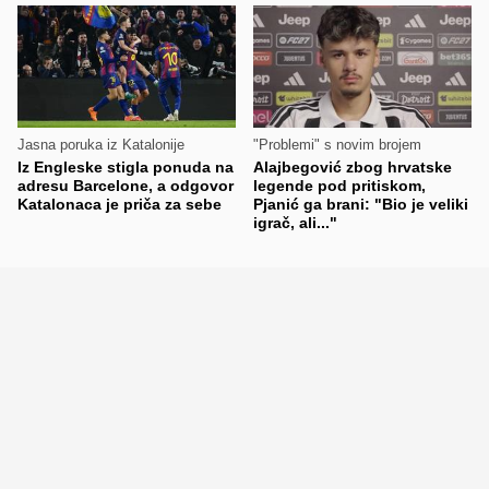
Jasna poruka iz Katalonije
"Problemi" s novim brojem
Iz Engleske stigla ponuda na
Alajbegović zbog hrvatske
adresu Barcelone, a odgovor
legende pod pritiskom,
Katalonaca je priča za sebe
Pjanić ga brani: "Bio je veliki
igrač, ali..."