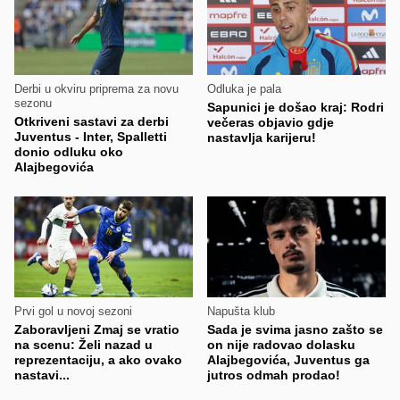
Derbi u okviru priprema za novu
Odluka je pala
sezonu
Sapunici je došao kraj: Rodri
Otkriveni sastavi za derbi
večeras objavio gdje
Juventus - Inter, Spalletti
nastavlja karijeru!
donio odluku oko
Alajbegovića
Prvi gol u novoj sezoni
Napušta klub
Zaboravljeni Zmaj se vratio
Sada je svima jasno zašto se
na scenu: Želi nazad u
on nije radovao dolasku
reprezentaciju, a ako ovako
Alajbegovića, Juventus ga
nastavi...
jutros odmah prodao!