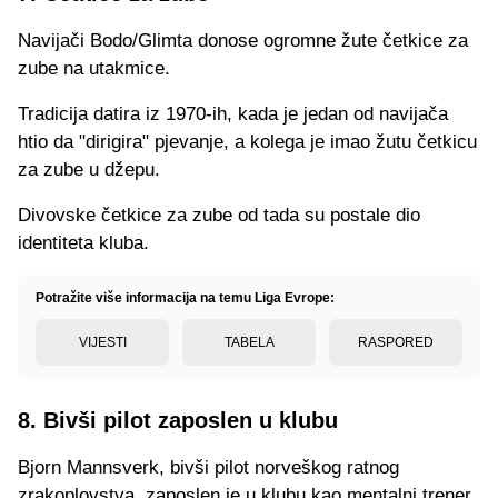
Navijači Bodo/Glimta donose ogromne žute četkice za
zube na utakmice.
Tradicija datira iz 1970-ih, kada je jedan od navijača
htio da "dirigira" pjevanje, a kolega je imao žutu četkicu
za zube u džepu.
Divovske četkice za zube od tada su postale dio
identiteta kluba.
Potražite više informacija na temu Liga Evrope:
VIJESTI
TABELA
RASPORED
8. Bivši pilot zaposlen u klubu
Bjorn Mannsverk, bivši pilot norveškog ratnog
zrakoplovstva, zaposlen je u klubu kao mentalni trener