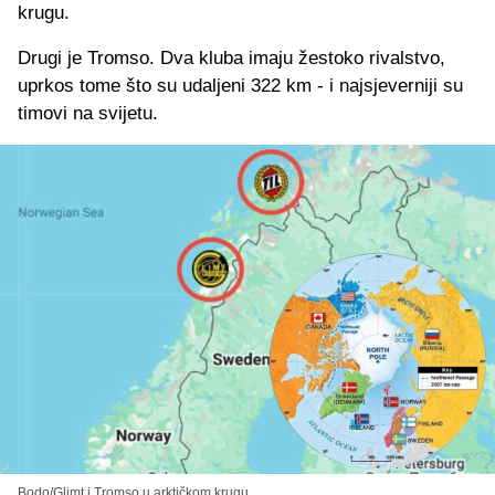
krugu.
Drugi je Tromso. Dva kluba imaju žestoko rivalstvo,
uprkos tome što su udaljeni 322 km - i najsjeverniji su
timovi na svijetu.
Bodo/Glimt i Tromso u arktičkom krugu.