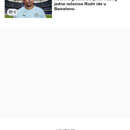
jedne rečenice Rodri ide u
Barcelonu
6