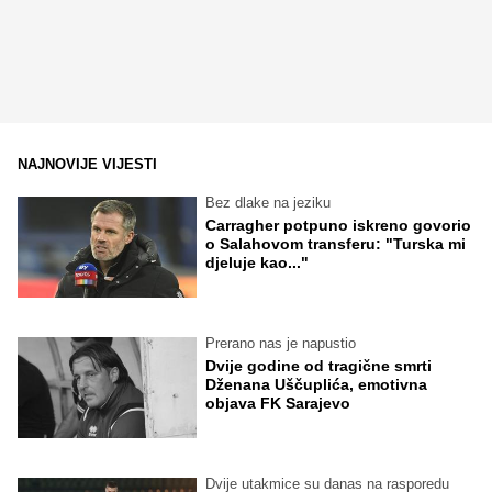
NAJNOVIJE VIJESTI
Bez dlake na jeziku
Carragher potpuno iskreno govorio
o Salahovom transferu: "Turska mi
djeluje kao..."
Prerano nas je napustio
Dvije godine od tragične smrti
Dženana Uščuplića, emotivna
objava FK Sarajevo
Dvije utakmice su danas na rasporedu