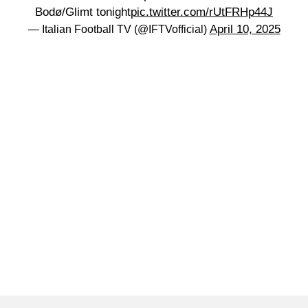
Bodø/Glimt tonight
pic.twitter.com/rUtFRHp44J
April 10, 2025
— Italian Football TV (@IFTVofficial)