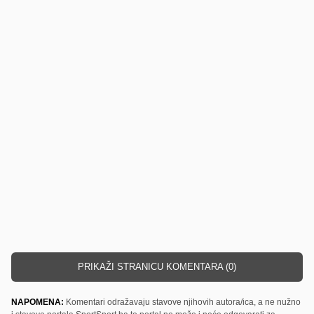
PRIKAŽI STRANICU KOMENTARA (0)
NAPOMENA:
Komentari odražavaju stavove njihovih autora/ica, a ne nužno