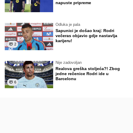
napuste pripreme
Odluka je pala
Sapunici je došao kraj: Rodri
večeras objavio gdje nastavlja
karijeru!
2
Nije zadovoljan
Realova greška stoljeća?! Zbog
jedne rečenice Rodri ide u
Barcelonu
6