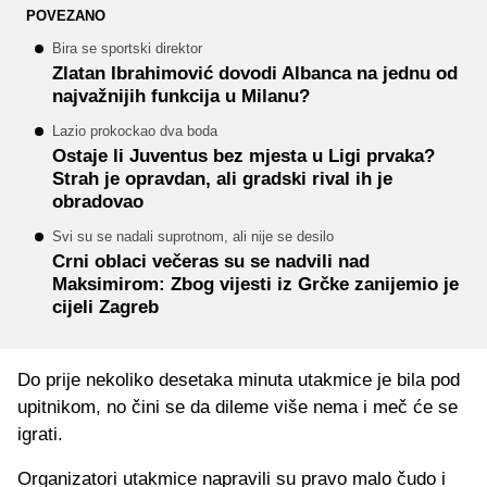
POVEZANO
Bira se sportski direktor
Zlatan Ibrahimović dovodi Albanca na jednu od
najvažnijih funkcija u Milanu?
Lazio prokockao dva boda
Ostaje li Juventus bez mjesta u Ligi prvaka?
Strah je opravdan, ali gradski rival ih je
obradovao
Svi su se nadali suprotnom, ali nije se desilo
Crni oblaci večeras su se nadvili nad
Maksimirom: Zbog vijesti iz Grčke zanijemio je
cijeli Zagreb
Do prije nekoliko desetaka minuta utakmice je bila pod
upitnikom, no čini se da dileme više nema i meč će se
igrati.
Organizatori utakmice napravili su pravo malo čudo i