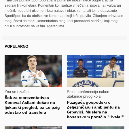
i stavove portala SportSport.ba te portal ne može i neće odgovarati za
sadržaj tih kometara. Komentari koji sadrže vrijeđanja, psovanja i vulgaran
riječnik mogu biti uklonjeni bez najave i objašnjenja, ali to ne obavezuje
SportSport.ba da obriše sve komentare koji krše pravila. Čitanjem prihvatate
mogućnost da među komentarima mogu biti pronađeni sadržaji koji mogu
biti u suprotnosti sa vašim uvjerenjima.
POPULARNO
Zna se i zašto
Press-konferencija nakon
utakmice prvog kola
Šok za reprezentativca
Puzigaća gospodski o
Kosova! Asllani došao na
Željezničaru i ambijentu na
ljekarski pregled, pa Leipzig
Grbavici, Muslera na
odustao od transfera
bosanskom poručio "Hvala!"