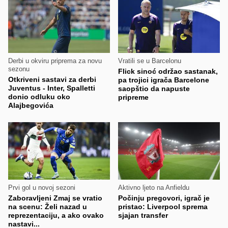
Derbi u okviru priprema za novu
Vratili se u Barcelonu
sezonu
Flick sinoć održao sastanak,
Otkriveni sastavi za derbi
pa trojici igrača Barcelone
Juventus - Inter, Spalletti
saopštio da napuste
donio odluku oko
pripreme
Alajbegovića
Prvi gol u novoj sezoni
Aktivno ljeto na Anfieldu
Zaboravljeni Zmaj se vratio
Počinju pregovori, igrač je
na scenu: Želi nazad u
pristao: Liverpool sprema
reprezentaciju, a ako ovako
sjajan transfer
nastavi...