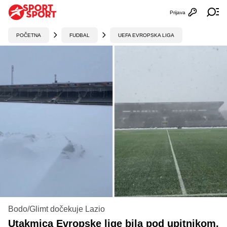
Prijava
Otvori profi
Ot
POČETNA
FUDBAL
UEFA EVROPSKA LIGA
Bodo/Glimt dočekuje Lazio
Utakmica Evropske lige bila pod upitnikom,