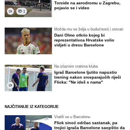
Torcide na aerodromu u Zagrebu,
pojavio se i video
1
Možda mu se želja u budućnosti i ostvari
Dani Olmo otkrio kojeg bi
reprezentativca Hrvatske volio
vidjeti u dresu Barcelone
Na izlaznim vratima kluba
Igrač Barcelone ljutito napustio
trening nakon srceparajućih riječi
Flicka: "Ne ideš s nama"
NAJČITANIJE IZ KATEGORIJE
Vratili se u Barcelonu
Flick sinoć održao sastanak, pa
trojici igrača Barcelone saopštio da