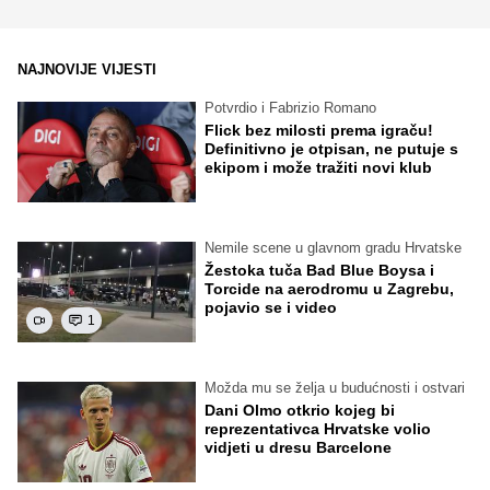
NAJNOVIJE VIJESTI
Potvrdio i Fabrizio Romano
Flick bez milosti prema igraču!
Definitivno je otpisan, ne putuje s
ekipom i može tražiti novi klub
Nemile scene u glavnom gradu Hrvatske
Žestoka tuča Bad Blue Boysa i
Torcide na aerodromu u Zagrebu,
pojavio se i video
1
Možda mu se želja u budućnosti i ostvari
Dani Olmo otkrio kojeg bi
reprezentativca Hrvatske volio
vidjeti u dresu Barcelone