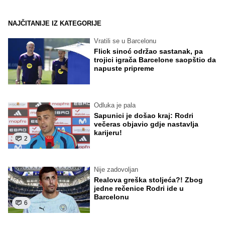
NAJČITANIJE IZ KATEGORIJE
Vratili se u Barcelonu
Flick sinoć održao sastanak, pa
trojici igrača Barcelone saopštio da
napuste pripreme
Odluka je pala
Sapunici je došao kraj: Rodri
večeras objavio gdje nastavlja
karijeru!
2
Nije zadovoljan
Realova greška stoljeća?! Zbog
jedne rečenice Rodri ide u
Barcelonu
6