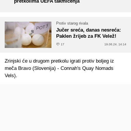
pretkolima UEFA takmičenja
Protiv starog rivala
Jučer sreća, danas nesreća:
Paklen žrijeb za FK Velež!
17
19.06.24. 14:14
Zrinjski će u drugom pretkolu igrati protiv boljeg iz
meča Bravo (Slovenija) - Connah's Quay Nomads
Vels).