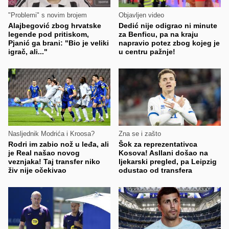
"Problemi" s novim brojem
Objavljen video
Alajbegović zbog hrvatske
Dedić nije odigrao ni minute
legende pod pritiskom,
za Benficu, pa na kraju
Pjanić ga brani: "Bio je veliki
napravio potez zbog kojeg je
igrač, ali..."
u centru pažnje!
Nasljednik Modrića i Kroosa?
Zna se i zašto
Rodri im zabio nož u leđa, ali
Šok za reprezentativca
je Real našao novog
Kosova! Asllani došao na
veznjaka! Taj transfer niko
ljekarski pregled, pa Leipzig
živ nije očekivao
odustao od transfera