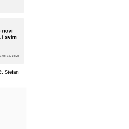
o novi
 i svim
2.06.24. 15:25
ć, Stefan