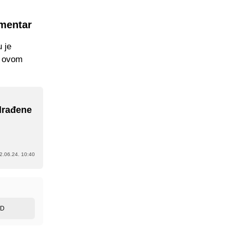
omentar
 je
 u ovom
drađene
2.06.24. 10:40
ED