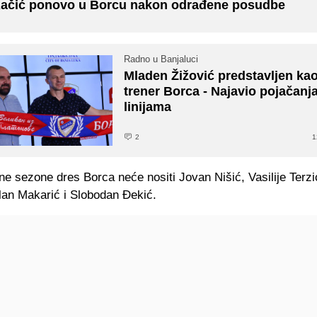
ačić ponovo u Borcu nakon odrađene posudbe
Radno u Banjaluci
Mladen Žižović predstavljen ka
trener Borca - Najavio pojačanja
linijama
2
1
e sezone dres Borca neće nositi Jovan Nišić, Vasilije Terzi
lan Makarić i Slobodan Đekić.