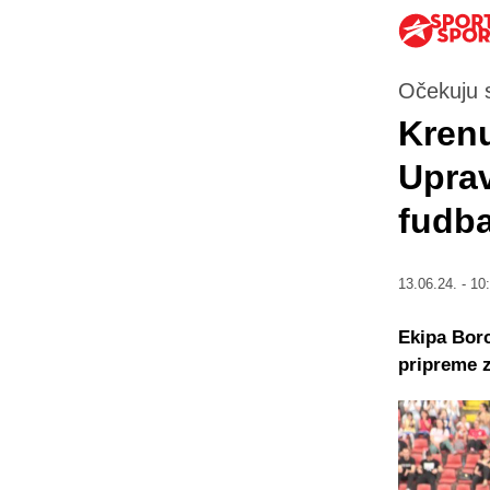
Očekuju 
Krenu
Uprav
fudb
13.06.24. - 10
Ekipa Borc
pripreme z