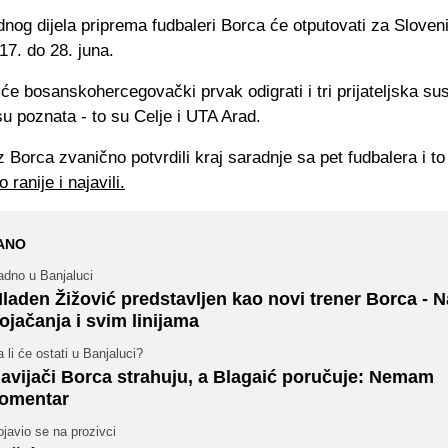
og dijela priprema fudbaleri Borca će otputovati za Sloveni
 17. do 28. juna.
 će bosanskohercegovački prvak odigrati i tri prijateljska su
su poznata - to su Celje i UTA Arad.
 Borca zvanično potvrdili kraj saradnje sa pet fudbalera i t
 ranije i najavili.
ANO
adno u Banjaluci
laden Žižović predstavljen kao novi trener Borca - N
ojačanja i svim linijama
 li će ostati u Banjaluci?
avijači Borca strahuju, a Blagaić poručuje: Nemam
omentar
javio se na prozivci