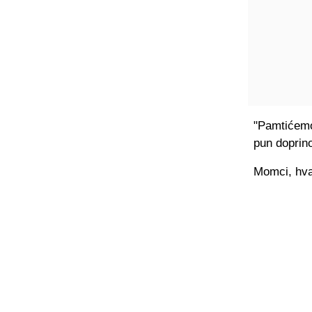
"Pamtićemo 
pun doprin
Momci, hval