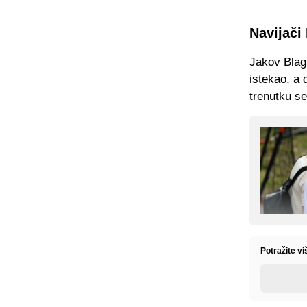
Navijači
Jakov Blaga
istekao, a 
trenutku se
Potražite v