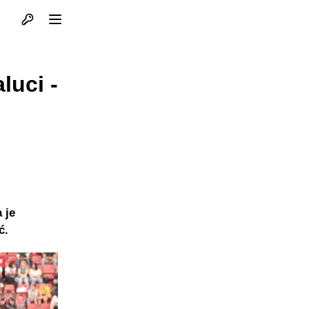
Otvori profil
Otvori meni
luci -
 je
ć.