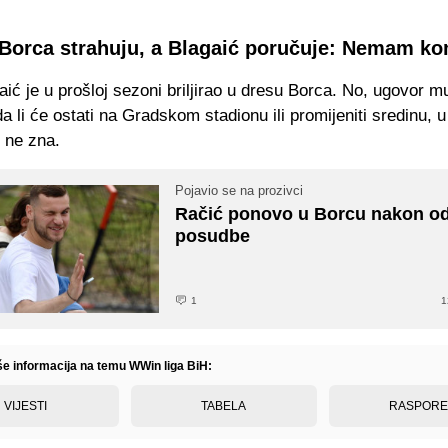
 Borca strahuju, a Blagaić poručuje: Nemam k
ić je u prošloj sezoni briljirao u dresu Borca. No, ugovor mu
da li će ostati na Gradskom stadionu ili promijeniti sredinu,
 ne zna.
Pojavio se na prozivci
Račić ponovo u Borcu nakon o
posudbe
1
1
iše informacija na temu WWin liga BiH:
VIJESTI
TABELA
RASPOR