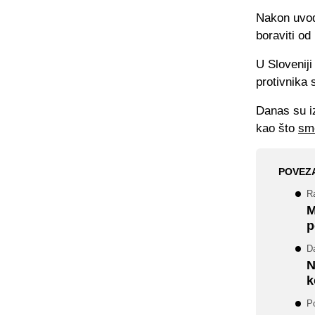
Nakon uvodn
boraviti od
U Sloveniji
protivnika 
Danas su iz
kao što
smo
POVEZ
R
M
p
Da
N
k
Po