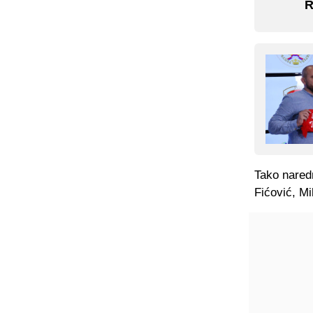
R
Tako naredn
Fićović, Mi