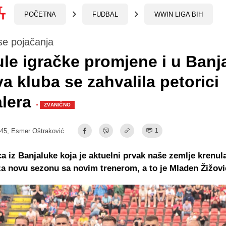
POČETNA
FUDBAL
WWIN LIGA BIH
se pojačanja
le igračke promjene i u Banja
a kluba se zahvalila petorici
alera
·
ZVANIČNO
:45,
Esmer Oštraković
1
a iz Banjaluke koja je aktuelni prvak naše zemlje krenula
a novu sezonu sa novim trenerom, a to je Mladen Žižovi