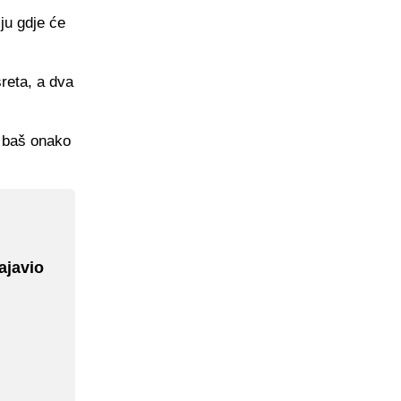
ju gdje će
sreta, a dva
o baš onako
ajavio