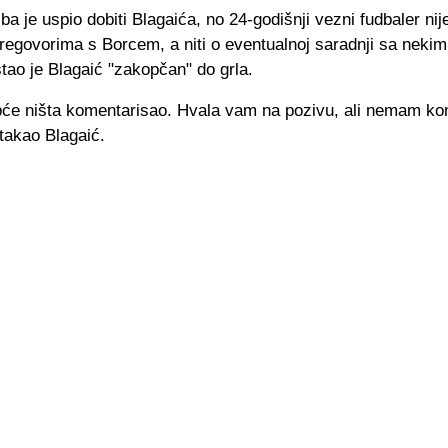
ba je uspio dobiti Blagaića, no 24-godišnji vezni fudbaler nije
pregovorima s Borcem, a niti o eventualnoj saradnji sa neki
tao je Blagaić "zakopčan" do grla.
pće ništa komentarisao. Hvala vam na pozivu, ali nemam ko
stakao Blagaić.