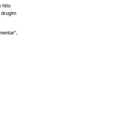
 htio
m drugim
mentar",