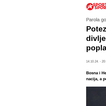
Parola go
Potez
divlj
popla
14.10.24. - 20
Bosna i He
nacija, a 