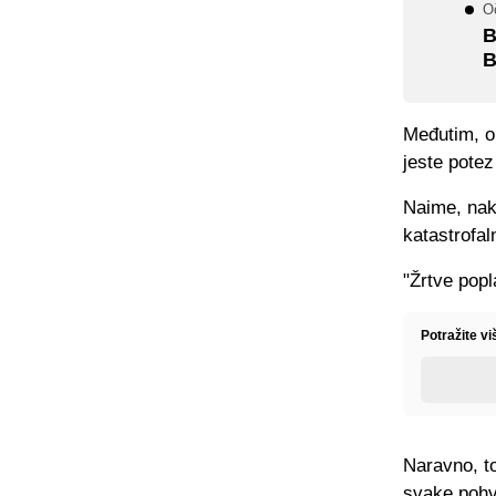
O
B
B
Međutim, on
jeste pote
Naime, nako
katastrofal
"Žrtve popl
Potražite v
Naravno, to
svake pohv