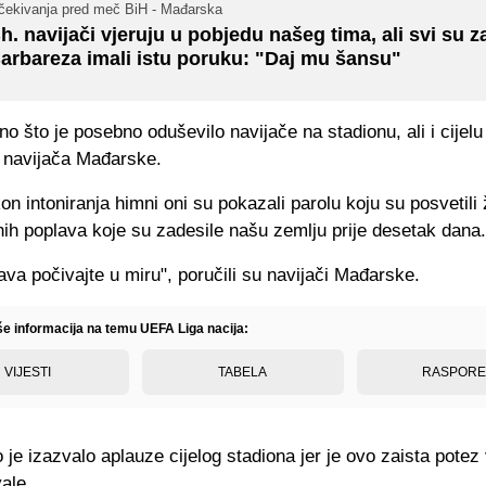
čekivanja pred meč BiH - Mađarska
h. navijači vjeruju u pobjedu našeg tima, ali svi su z
arbareza imali istu poruku: "Daj mu šansu"
o što je posebno oduševilo navijače na stadionu, ali i cijelu
z navijača Mađarske.
n intoniranja himni oni su pokazali parolu koju su posvetili
nih poplava koje su zadesile našu zemlju prije desetak dana.
ava počivajte u miru", poručili su navijači Mađarske.
iše informacija na temu UEFA Liga nacija:
VIJESTI
TABELA
RASPOR
 je izazvalo aplauze cijelog stadiona jer je ovo zaista potez 
ale.