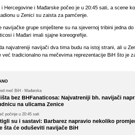
i Hercegovine i Mađarske počeo je u 20:45 sati, a scene k
stadionu u Zenici su zaista za pamćenje.
 navijačke grupe smještene su na sjevernoj tribini jedna do 
cosi i Mađari imali sjajne koreogrefije.
a najvatreniji navijači dva tima budu na istoj strani, ali u Zen
e već tradicionalno na mečevima reprezentacije BiH što je za
ANO
red meč BiH - Mađarska
išta bez BHFanaticosa: Najvatreniji bh. navijači napr
udnicu na ulicama Zenice
č počinje u 20:45 sati
tigli su i sastavi: Barbarez napravio nekoliko promje
e šta će oduševiti navijače BiH