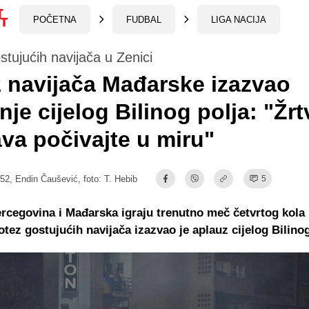
POČETNA
FUDBAL
LIGA NACIJA
stujućih navijača u Zenici
 navijača Mađarske izazvao
enje cijelog Bilinog polja: "Žrt
va počivajte u miru"
:52,
Endin Čaušević
, foto: T. Hebib
5
rcegovina i Mađarska igraju trenutno meč četvrtog kola
potez gostujućih navijača izazvao je aplauz cijelog Bilinog