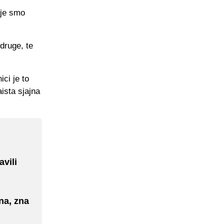
oje smo
druge, te
ici je to
ista sjajna
avili
na, zna