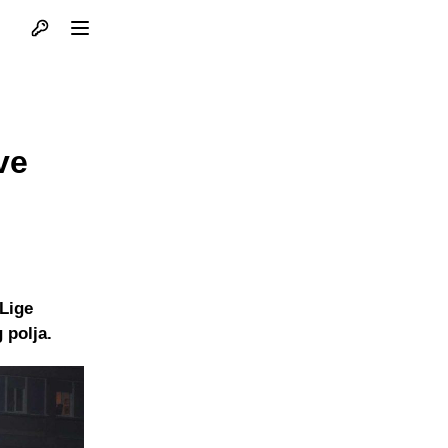
Otvori profil
Otvori meni
ve
 Lige
 polja.