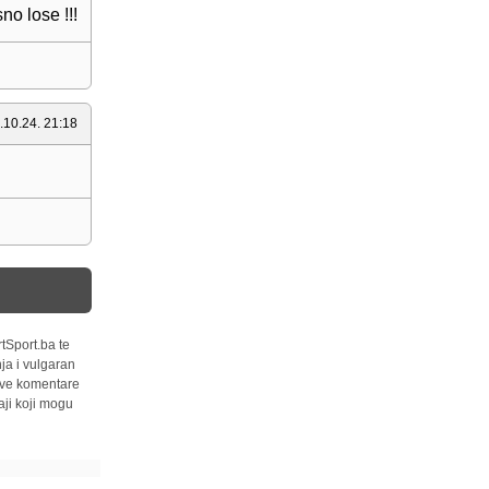
no lose !!!
.10.24. 21:18
tSport.ba te
ja i vulgaran
 sve komentare
ji koji mogu