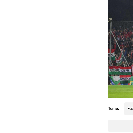
Teme:
Fud