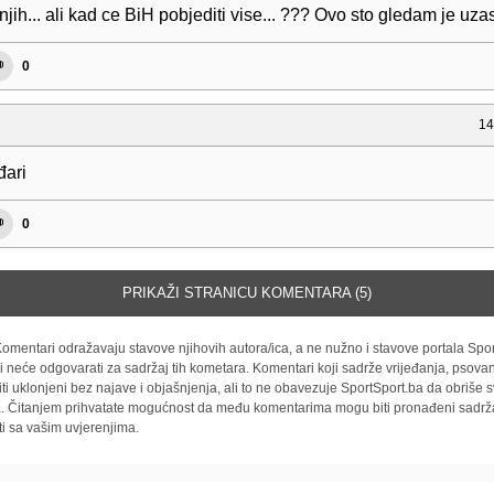
njih... ali kad ce BiH pobjediti vise... ??? Ovo sto gledam je uzas
0
14
đari
0
PRIKAŽI STRANICU KOMENTARA (5)
omentari odražavaju stavove njihovih autora/ica, a ne nužno i stavove portala Spor
i neće odgovarati za sadržaj tih kometara. Komentari koji sadrže vrijeđanja, psovan
iti uklonjeni bez najave i objašnjenja, ali to ne obavezuje SportSport.ba da obriše
la. Čitanjem prihvatate mogućnost da među komentarima mogu biti pronađeni sadrža
ti sa vašim uvjerenjima.