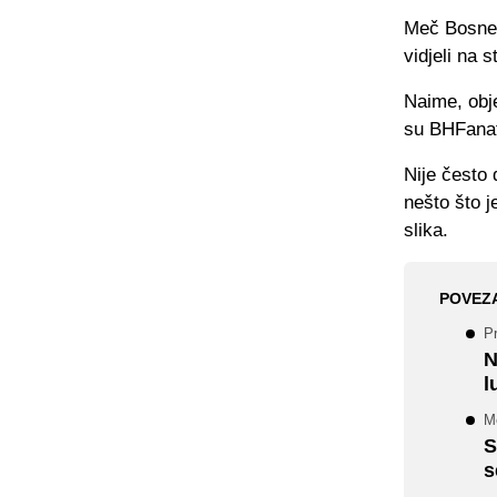
Meč Bosne 
vidjeli na 
Naime, obje
su BHFanati
Nije često d
nešto što j
slika.
POVEZ
P
N
l
Me
S
s