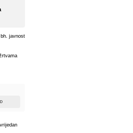
a
 bh. javnost
 žrtvama
ED
vrijedan