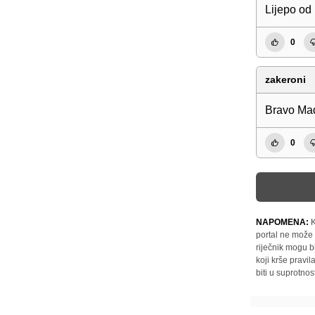
Lijepo od 
0
zakeroni
Bravo Ma
0
NAPOMENA:
K
portal ne može 
riječnik mogu b
koji krše pravi
biti u suprotnos