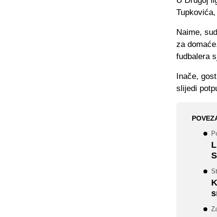
U Drugoj li
Tupkovića, 
Naime, sudi
za domaće. 
fudbalera sj
Inače, gost
slijedi pot
POVEZ
Po
L
S
S
K
s
Za