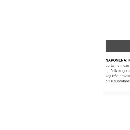
NAPOMENA:
K
portal ne može 
riječnik mogu b
koji krše pravi
biti u suprotnos