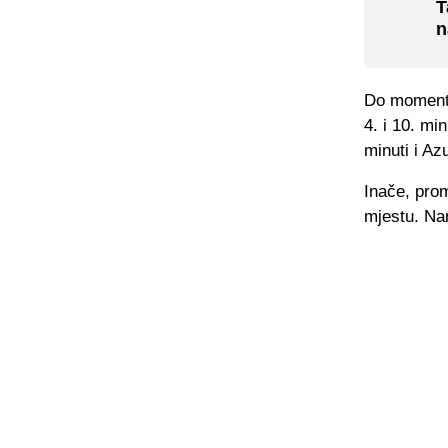
T
n
Do momenta
4. i 10. mi
minuti i Az
Inače, prom
mjestu. Na