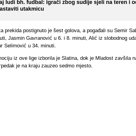
aj ludi bh. fudbal: Igrači zbog sudije sjeli na teren i o
astaviti utakmicu
 prekida postignuto je šest golova, a pogađali su Semir Sa
nuti, Jasmin Gavranović u 6. i 8. minuti, Alić iz slobodnog ud
ur Selimović u 34. minuti.
ociju iz ove lige izborila je Slatina, dok je Mladost zavšila
rpedak je na kraju zauzeo sedmo mjesto.