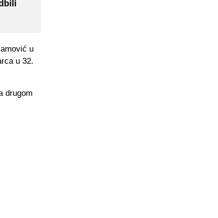
dbili
lamović u
arca u 32.
 na drugom