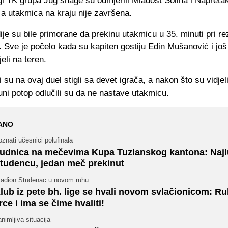
gi TK grupa Jug snage su odmjerili Mladost Solina i Napretak
a utakmica na kraju nije završena.
je su bile primorane da prekinu utakmicu u 35. minuti pri re
Sve je počelo kada su kapiten gostiju Edin Mušanović i još
eli na teren.
i su na ovaj duel stigli sa devet igrača, a nakon što su vidjel
puni potop odlučili su da ne nastave utakmicu.
ANO
znati učesnici polufinala
udnica na mečevima Kupa Tuzlanskog kantona: Najl
tudencu, jedan meč prekinut
tadion Studenac u novom ruhu
lub iz pete bh. lige se hvali novom svlačionicom: R
rce i ima se čime hvaliti!
nimljiva situacija