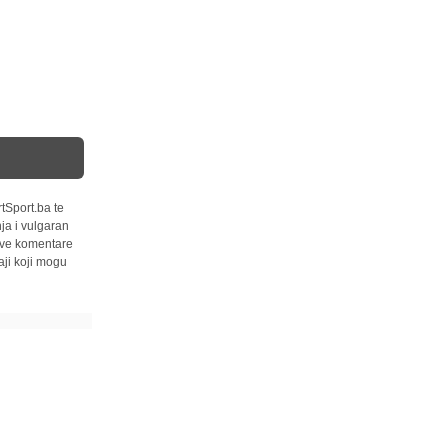
tSport.ba te
ja i vulgaran
 sve komentare
ji koji mogu