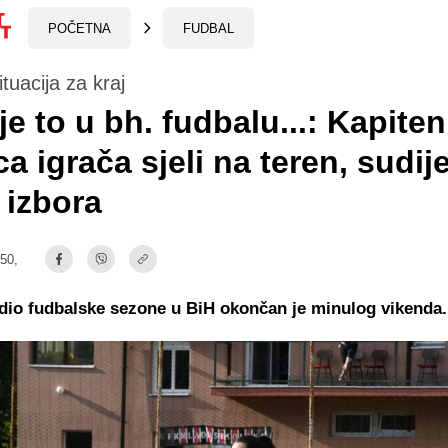
POČETNA
FUDBAL
tuacija za kraj
je to u bh. fudbalu...: Kapiten
ca igrača sjeli na teren, sudij
 izbora
:50,
dio fudbalske sezone u BiH okončan je minulog vikenda.