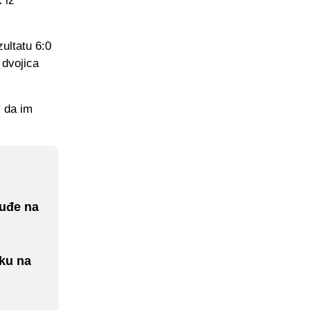
 iz
zultatu 6:0
 dvojica
i da im
uđe na
uku na