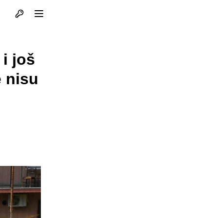
Otvori profil
Otvori meni
 i još
e nisu