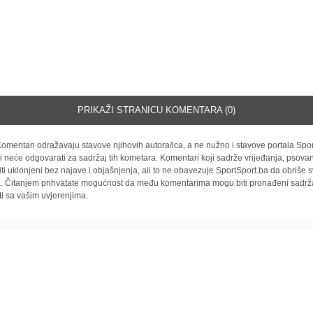
PRIKAŽI STRANICU KOMENTARA (0)
omentari odražavaju stavove njihovih autora/ica, a ne nužno i stavove portala Spor
i neće odgovarati za sadržaj tih kometara. Komentari koji sadrže vrijeđanja, psovan
iti uklonjeni bez najave i objašnjenja, ali to ne obavezuje SportSport.ba da obriše
la. Čitanjem prihvatate mogućnost da među komentarima mogu biti pronađeni sadrža
ti sa vašim uvjerenjima.