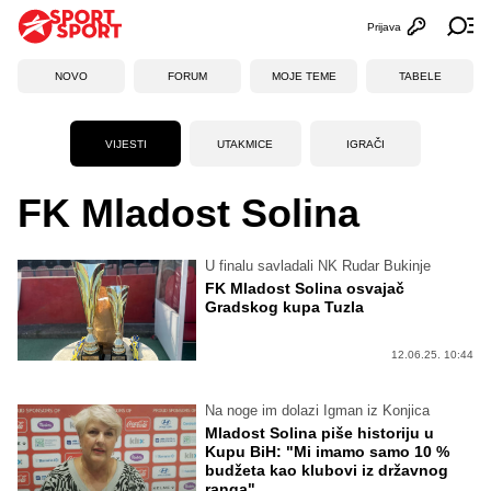
Prijava
Otvori profi
Ot
NOVO
FORUM
MOJE TEME
TABELE
VIJESTI
UTAKMICE
IGRAČI
FK Mladost Solina
U finalu savladali NK Rudar Bukinje
FK Mladost Solina osvajač
Gradskog kupa Tuzla
12.06.25. 10:44
Na noge im dolazi Igman iz Konjica
Mladost Solina piše historiju u
Kupu BiH: "Mi imamo samo 10 %
budžeta kao klubovi iz državnog
ranga"