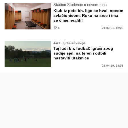
Stadion Studenac u novom ruhu
Klub iz pete bh. lige se hvali novom
svlačionicom: Ruku na srce i ima
se čime hvaliti!
6
24.03.21. 16:09
Zanimljiva situacija
Taj ludi bh. fudbal: Igrači zbog
sudije sjeli na teren i odbili
nastaviti utakmicu
28.04.19. 18:58