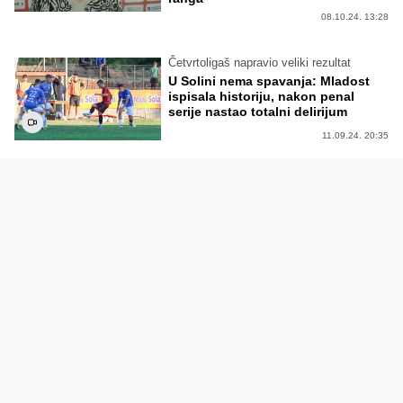
08.10.24. 13:28
Četvrtoligaš napravio veliki rezultat
U Solini nema spavanja: Mladost
ispisala historiju, nakon penal
serije nastao totalni delirijum
11.09.24. 20:35