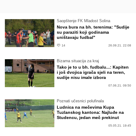
Saopštenje FK Mladost Solina
Nova bura na bh. terenima: "Sudije
su paraziti koji godinama
uništavaju fudbal"
14
26.09.21. 22:08
Bizarna situacija za kraj
Tako je to u bh. fudbalu...: Kapiten
i još dvojica igrača sjeli na teren,
sudije nisu imale izbora
07.06.21. 09:50
Poznati učesnici polufinala
Ludnica na mečevima Kupa
Tuzlanskog kantona: Najluđe na
Studencu, jedan meč prekinut
05.05.21. 19:45