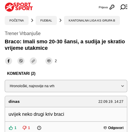
Prijava
Otvori profi
Ot
POČETNA
FUDBAL
KANTONALNA LIGA KS GRUPA B
Trener Vrbanjuše
Braco: Imali smo 20-30 šansi, a sudija je skratio
vrijeme utakmice
2
KOMENTARI (2)
Sortiraj
dinas
22.09.19. 14:27
uvijek neko drugi kriv braci
1
1
Odgovori