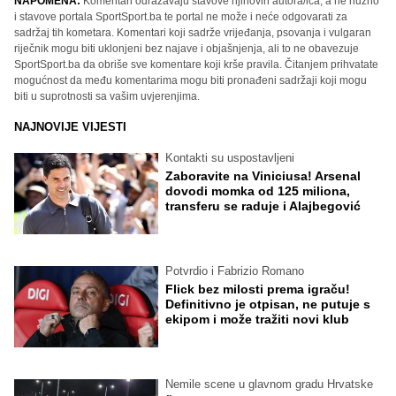
NAPOMENA:
Komentari odražavaju stavove njihovih autora/ica, a ne nužno
i stavove portala SportSport.ba te portal ne može i neće odgovarati za
sadržaj tih kometara. Komentari koji sadrže vrijeđanja, psovanja i vulgaran
riječnik mogu biti uklonjeni bez najave i objašnjenja, ali to ne obavezuje
SportSport.ba da obriše sve komentare koji krše pravila. Čitanjem prihvatate
mogućnost da među komentarima mogu biti pronađeni sadržaji koji mogu
biti u suprotnosti sa vašim uvjerenjima.
NAJNOVIJE VIJESTI
Kontakti su uspostavljeni
Zaboravite na Viniciusa! Arsenal
dovodi momka od 125 miliona,
transferu se raduje i Alajbegović
Potvrdio i Fabrizio Romano
Flick bez milosti prema igraču!
Definitivno je otpisan, ne putuje s
ekipom i može tražiti novi klub
Nemile scene u glavnom gradu Hrvatske