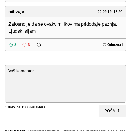
milivoje
22.09.19. 13:26
Zalosno je da se ovakvim likovima pridodaje paznja.
Ljudski sljam
2
3
Odgovori
Komentar
Ostalo još
1500
karaktera
POŠALJI