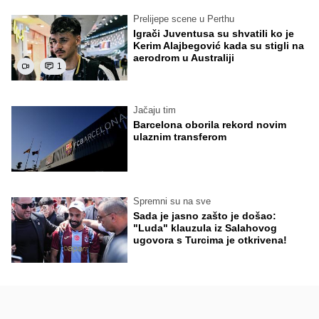
Prelijepe scene u Perthu
Igrači Juventusa su shvatili ko je
Kerim Alajbegović kada su stigli na
aerodrom u Australiji
1
Jačaju tim
Barcelona oborila rekord novim
ulaznim transferom
Spremni su na sve
Sada je jasno zašto je došao:
"Luda" klauzula iz Salahovog
ugovora s Turcima je otkrivena!