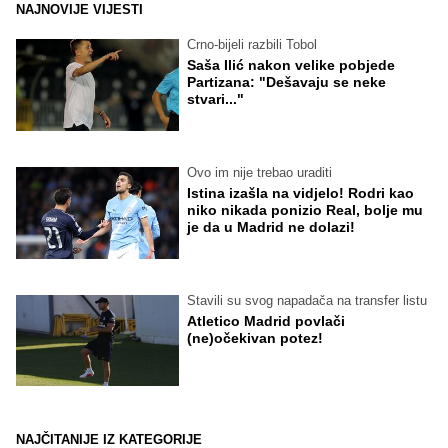
NAJNOVIJE VIJESTI
Crno-bijeli razbili Tobol
Saša Ilić nakon velike pobjede
Partizana: "Dešavaju se neke
stvari..."
Ovo im nije trebao uraditi
Istina izašla na vidjelo! Rodri kao
niko nikada ponizio Real, bolje mu
je da u Madrid ne dolazi!
Stavili su svog napadača na transfer listu
Atletico Madrid povlači
(ne)očekivan potez!
NAJČITANIJE IZ KATEGORIJE