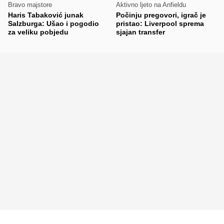
Bravo majstore
Aktivno ljeto na Anfieldu
Haris Tabaković junak
Počinju pregovori, igrač je
Salzburga: Ušao i pogodio
pristao: Liverpool sprema
za veliku pobjedu
sjajan transfer