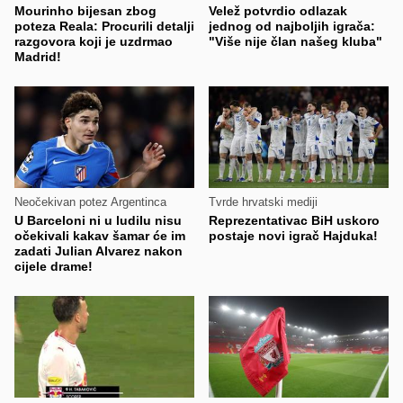
Mourinho bijesan zbog
Velež potvrdio odlazak
poteza Reala: Procurili detalji
jednog od najboljih igrača:
razgovora koji je uzdrmao
"Više nije član našeg kluba"
Madrid!
Neočekivan potez Argentinca
Tvrde hrvatski mediji
U Barceloni ni u ludilu nisu
Reprezentativac BiH uskoro
očekivali kakav šamar će im
postaje novi igrač Hajduka!
zadati Julian Alvarez nakon
cijele drame!