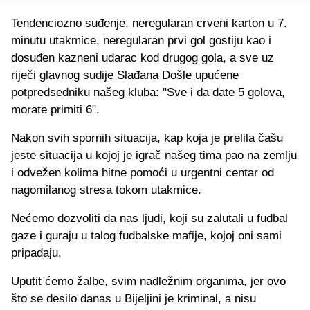
Tendenciozno suđenje, neregularan crveni karton u 7.
minutu utakmice, neregularan prvi gol gostiju kao i
dosuđen kazneni udarac kod drugog gola, a sve uz
riječi glavnog sudije Slađana Došle upućene
potpredsedniku našeg kluba: "Sve i da date 5 golova,
morate primiti 6".
Nakon svih spornih situacija, kap koja je prelila čašu
jeste situacija u kojoj je igrač našeg tima pao na zemlju
i odvežen kolima hitne pomoći u urgentni centar od
nagomilanog stresa tokom utakmice.
Nećemo dozvoliti da nas ljudi, koji su zalutali u fudbal
gaze i guraju u talog fudbalske mafije, kojoj oni sami
pripadaju.
Uputit ćemo žalbe, svim nadležnim organima, jer ovo
što se desilo danas u Bijeljini je kriminal, a nisu