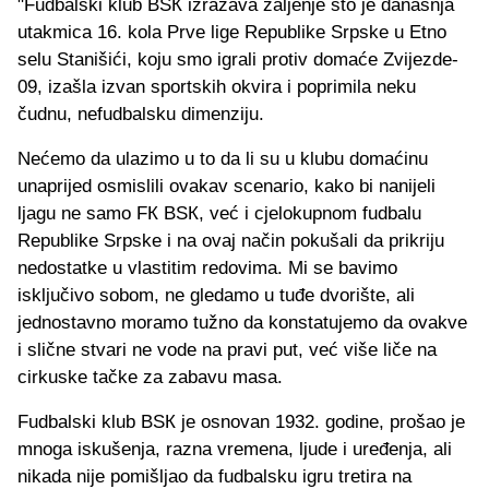
"Fudbalski klub BSК izražava žaljenje što je današnja
utakmica 16. kola Prve lige Republike Srpske u Etno
selu Stanišići, koju smo igrali protiv domaće Zvijezde-
09, izašla izvan sportskih okvira i poprimila neku
čudnu, nefudbalsku dimenziju.
Nećemo da ulazimo u to da li su u klubu domaćinu
unaprijed osmislili ovakav scenario, kako bi nanijeli
ljagu ne samo FК BSК, već i cjelokupnom fudbalu
Republike Srpske i na ovaj način pokušali da prikriju
nedostatke u vlastitim redovima. Mi se bavimo
isključivo sobom, ne gledamo u tuđe dvorište, ali
jednostavno moramo tužno da konstatujemo da ovakve
i slične stvari ne vode na pravi put, već više liče na
cirkuske tačke za zabavu masa.
Fudbalski klub BSК je osnovan 1932. godine, prošao je
mnoga iskušenja, razna vremena, ljude i uređenja, ali
nikada nije pomišljao da fudbalsku igru tretira na