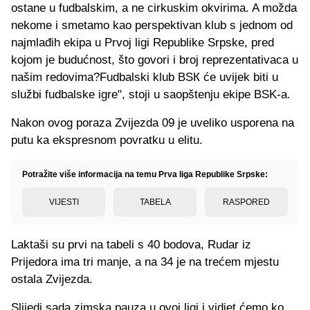
ostane u fudbalskim, a ne cirkuskim okvirima. A možda
nekome i smetamo kao perspektivan klub s jednom od
najmlađih ekipa u Prvoj ligi Republike Srpske, pred
kojom je budućnost, što govori i broj reprezentativaca u
našim redovima?Fudbalski klub BSК će uvijek biti u
službi fudbalske igre", stoji u saopštenju ekipe BSK-a.
Nakon ovog poraza Zvijezda 09 je uveliko usporena na
putu ka ekspresnom povratku u elitu.
Potražite više informacija na temu Prva liga Republike Srpske:
VIJESTI
TABELA
RASPORED
Laktaši su prvi na tabeli s 40 bodova, Rudar iz
Prijedora ima tri manje, a na 34 je na trećem mjestu
ostala Zvijezda.
Slijedi sada zimska pauza u ovoj ligi i vidjet ćemo ko