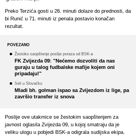
Preko Terzića gosti u 26. minuti dolaze do prednosti, da
bi Runić u 71. minuti iz penala postavio konačan
rezultat.
POVEZANO
Žestoko saopštenje poslije poraza od BSK-a
FK Zvijezda 09: "Nećemo dozvoliti da nas
guraju u talog fudbalske mafije kojem oni
pripadaju!"
Seli u Slovačku
Mladi bh. golman ispao sa Zvijezdom iz lige, pa
završio transfer iz snova
Poslije ove utakmice se žestokim saopštenjem za
javnost oglasila Zvijezda 09, u kojoj smatraju da je
veliku ulogu u pobjedi BSK-a odigrala sudijska ekipa.