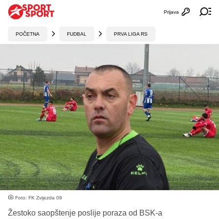
Prijava
Otvori profi
Ot
POČETNA
FUDBAL
PRVA LIGA RS
Foto: FK Zvijezda 09
Žestoko saopštenje poslije poraza od BSK-a