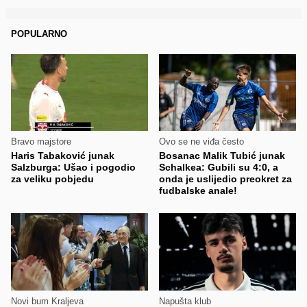
POPULARNO
Bravo majstore
Ovo se ne viđa često
Haris Tabaković junak
Bosanac Malik Tubić junak
Salzburga: Ušao i pogodio
Schalkea: Gubili su 4:0, a
za veliku pobjedu
onda je uslijedio preokret za
fudbalske anale!
Novi bum Kraljeva
Napušta klub