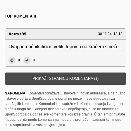
TOP KOMENTARI
Actros99
30.11.24. 18:13
Ovaj pomoćnik ilincic veliki lopov u najkraćem smeće .
0
0
PRIKAŽI STRANICU KOMENTARA (1)
NAPOMENA:
Komentari odražavaju stavove njihovih autora/ica, a ne nužno
i stavove portala SportSport.ba te portal ne može i neće odgovarati za
sadržaj tih kometara. Komentari koji sadrže vrijeđanja, psovanja i vulgaran
riječnik mogu biti uklonjeni bez najave i objašnjenja, ali to ne obavezuje
SportSport.ba da obriše sve komentare koji krše pravila. Čitanjem prihvatate
mogućnost da među komentarima mogu biti pronađeni sadržaji koji mogu
biti u suprotnosti sa vašim uvjerenjima.