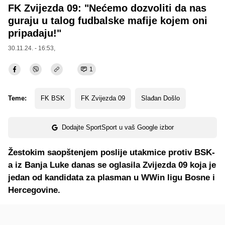
FK Zvijezda 09: "Nećemo dozvoliti da nas
guraju u talog fudbalske mafije kojem oni
pripadaju!"
30.11.24. - 16:53,
1
Teme:
FK BSK
FK Zvijezda 09
Slađan Došlo
Dodajte SportSport u vaš Google izbor
Žestokim saopštenjem poslije utakmice protiv BSK-
a iz Banja Luke danas se oglasila Zvijezda 09 koja je
jedan od kandidata za plasman u WWin ligu Bosne i
Hercegovine.