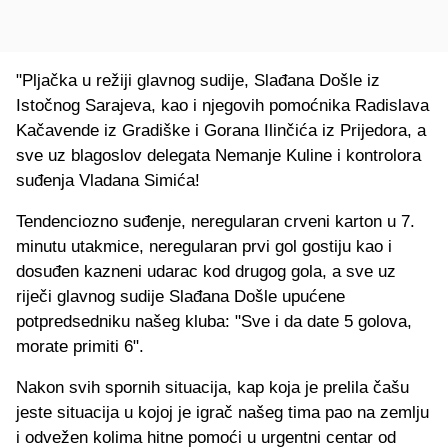
"Pljačka u režiji glavnog sudije, Slađana Došle iz
Istočnog Sarajeva, kao i njegovih pomoćnika Radislava
Kačavende iz Gradiške i Gorana Ilinčića iz Prijedora, a
sve uz blagoslov delegata Nemanje Kuline i kontrolora
suđenja Vladana Simića!
Tendenciozno suđenje, neregularan crveni karton u 7.
minutu utakmice, neregularan prvi gol gostiju kao i
dosuđen kazneni udarac kod drugog gola, a sve uz
riječi glavnog sudije Slađana Došle upućene
potpredsedniku našeg kluba: "Sve i da date 5 golova,
morate primiti 6".
Nakon svih spornih situacija, kap koja je prelila čašu
jeste situacija u kojoj je igrač našeg tima pao na zemlju
i odvežen kolima hitne pomoći u urgentni centar od