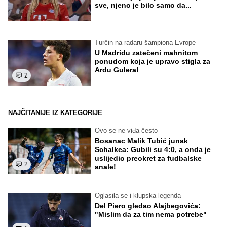
sve, njeno je bilo samo da...
Turčin na radaru šampiona Evrope
U Madridu zatečeni mahnitom
ponudom koja je upravo stigla za
Ardu Gulera!
2
NAJČITANIJE IZ KATEGORIJE
Ovo se ne viđa često
Bosanac Malik Tubić junak
Schalkea: Gubili su 4:0, a onda je
uslijedio preokret za fudbalske
2
anale!
Oglasila se i klupska legenda
Del Piero gledao Alajbegovića:
"Mislim da za tim nema potrebe"