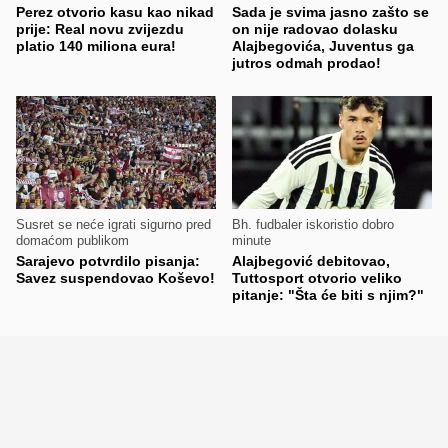
Perez otvorio kasu kao nikad
Sada je svima jasno zašto se
prije: Real novu zvijezdu
on nije radovao dolasku
platio 140 miliona eura!
Alajbegovića, Juventus ga
jutros odmah prodao!
Susret se neće igrati sigurno pred
Bh. fudbaler iskoristio dobro
domaćom publikom
minute
Sarajevo potvrdilo pisanja:
Alajbegović debitovao,
Savez suspendovao Koševo!
Tuttosport otvorio veliko
pitanje: "Šta će biti s njim?"