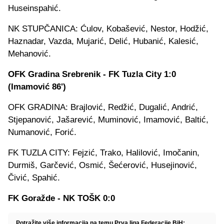
Huseinspahić.
NK STUPČANICA: Ćulov, Kobašević, Nestor, Hodžić,
Haznadar, Vazda, Mujarić, Delić, Hubanić, Kalesić,
Mehanović.
OFK Gradina Srebrenik - FK Tuzla City 1:0
(Imamović 86')
OFK GRADINA: Brajlović, Redžić, Dugalić, Andrić,
Stjepanović, Jašarević, Muminović, Imamović, Baltić,
Numanović, Forić.
FK TUZLA CITY: Fejzić, Trako, Halilović, Imočanin,
Durmiš, Garčević, Osmić, Šećerović, Husejinović,
Čivić, Spahić.
FK Goražde - NK TOŠK 0:0
Potražite više informacija na temu Prva liga Federacije BiH: