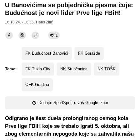
U Banovićima se pobjednička pjesma čuje:
Budućnost je novi lider Prve lige FBiH!
16.10.24. - 16:56,
Haris Zilić
1
FK Budućnost Banovići
FK Goražde
Teme:
FK Tuzla City
NK Stupčanica
NK TOŠK
OFK Gradina
Dodajte SportSport u vaš Google izbor
Odigrano je šest duela prolongiranog osmog kola
Prve lige FBiH koje se trebalo igrati 5. oktobra, ali
zbog elementarnih nepogoda koje su zahvatila našu