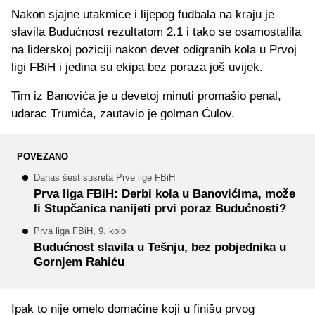
Nakon sjajne utakmice i lijepog fudbala na kraju je
slavila Budućnost rezultatom 2.1 i tako se osamostalila
na liderskoj poziciji nakon devet odigranih kola u Prvoj
ligi FBiH i jedina su ekipa bez poraza još uvijek.
Tim iz Banovića je u devetoj minuti promašio penal,
udarac Trumića, zautavio je golman Ćulov.
POVEZANO
Danas šest susreta Prve lige FBiH
Prva liga FBiH: Derbi kola u Banovićima, može
li Stupčanica nanijeti prvi poraz Budućnosti?
Prva liga FBiH, 9. kolo
Budućnost slavila u Tešnju, bez pobjednika u
Gornjem Rahiću
Ipak to nije omelo domaćine koji u finišu prvog