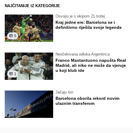
NAJČITANIJE IZ KATEGORIJE
Osvojio je s ekipom 21 trofej
Kraj jedne ere: Barcelona se i
definitivno riješila svoje legende
5
Neočekivana odluka Argentinca
Franco Mastantuono napušta Real
Madrid, ali niko ne može da vjeruje
u koji klub ide
1
Jačaju tim
Barcelona oborila rekord novim
ulaznim transferom