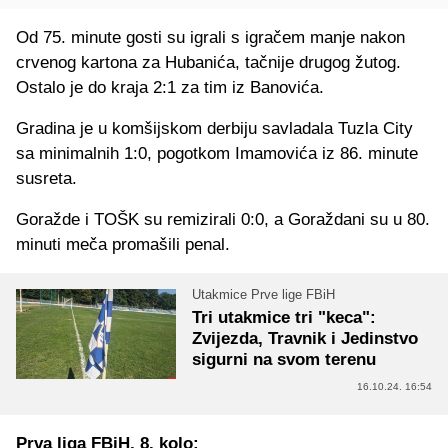
Od 75. minute gosti su igrali s igračem manje nakon
crvenog kartona za Hubanića, tačnije drugog žutog.
Ostalo je do kraja 2:1 za tim iz Banovića.
Gradina je u komšijskom derbiju savladala Tuzla City
sa minimalnih 1:0, pogotkom Imamovića iz 86. minute
susreta.
Goražde i TOŠK su remizirali 0:0, a Goraždani su u 80.
minuti meča promašili penal.
Utakmice Prve lige FBiH
Tri utakmice tri "keca":
Zvijezda, Travnik i Jedinstvo
sigurni na svom terenu
16.10.24. 16:54
Prva liga FBiH, 8. kolo: