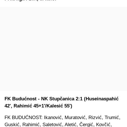
FK Budućnost - NK Stupčanica 2:1 (Huseinaspahić
42', Rahimić 45+1'/Kalesić 55')
FK BUDUĆNOST: Ikanović, Muratović, Rizvić, Trumić,
Guskić, Rahimić, Saletović, Aletić, Čergić, Kovčić,