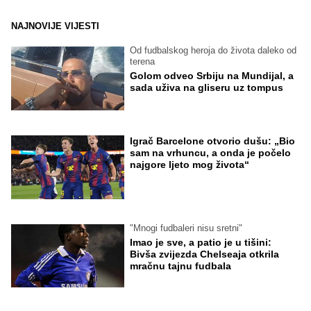
NAJNOVIJE VIJESTI
Od fudbalskog heroja do života daleko od
terena
Golom odveo Srbiju na Mundijal, a
sada uživa na gliseru uz tompus
Igrač Barcelone otvorio dušu: „Bio
sam na vrhuncu, a onda je počelo
najgore ljeto mog života“
"Mnogi fudbaleri nisu sretni"
Imao je sve, a patio je u tišini:
Bivša zvijezda Chelseaja otkrila
mračnu tajnu fudbala