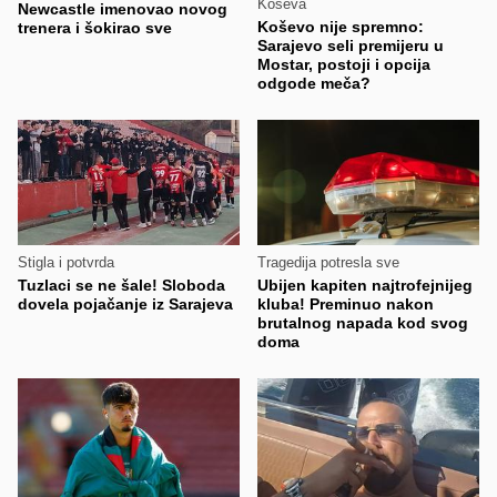
Koševa
Newcastle imenovao novog
Koševo nije spremno:
trenera i šokirao sve
Sarajevo seli premijeru u
Mostar, postoji i opcija
odgode meča?
Stigla i potvrda
Tragedija potresla sve
Tuzlaci se ne šale! Sloboda
Ubijen kapiten najtrofejnijeg
dovela pojačanje iz Sarajeva
kluba! Preminuo nakon
brutalnog napada kod svog
doma