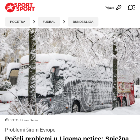
Prijava
Otvori profi
Ot
POČETNA
FUDBAL
BUNDESLIGA
FOTO. Union Berlin
Problemi širom Evrope
Počeli problemi u Ligama petice: Snježna