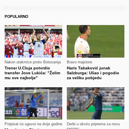
POPULARNO
Nakon utakmice protiv Botosanija
Bravo majstore
Trener U.Cluja potvrdio
Haris Tabaković junak
transfer Jove Lukića: "Želim
Salzburga: Ušao i pogodio
mu sve najbolje"
za veliku pobjedu
Potpisat će ugovor na dvije godine
Derbi u okviru priprema za novu
sezonu