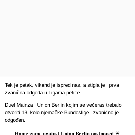
Tek je petak, vikend je ispred nas, a stigla je i prva
zvanična odgoda u Ligama petice.
Duel Mainza i Union Berlin kojim se večeras trebalo
otvoriti 18. kolo njemačke Bundeslige i zvanično je
odgođen.
𝐇𝐨𝐦𝐞 𝐠𝐚𝐦𝐞 𝐚𝐠𝐚𝐢𝐧𝐬𝐭 𝐔𝐧𝐢𝐨𝐧 𝐁𝐞𝐫𝐥𝐢𝐧 𝐩𝐨𝐬𝐭𝐩𝐨𝐧𝐞𝐝 🚨