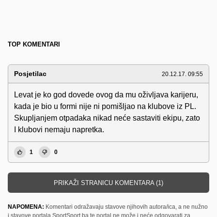
TOP KOMENTARI
Posjetilac
20.12.17. 09:55
Levat je ko god dovede ovog da mu oživljava karijeru,
kada je bio u formi nije ni pomišljao na klubove iz PL.
Skupljanjem otpadaka nikad neće sastaviti ekipu, zato
I klubovi nemaju napretka.
1
0
PRIKAŽI STRANICU KOMENTARA (1)
NAPOMENA:
Komentari odražavaju stavove njihovih autora/ica, a ne nužno
i stavove portala SportSport.ba te portal ne može i neće odgovarati za