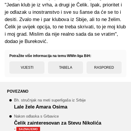
"Jedan klub je iz vrha, a drugi je Čelik. Ipak, prioritet i
je odlazak u inostranstvo i sve su šanse da će se to i
desiti. Zvalo me i par klubova iz Sbije, ali to ne želim.
Čelik je uvijek opcija, to ne treba skrivati, to je moj klub
i moj grad. Mislim da nije realno sada da se vratim",
dodao je Bureković.
Potražite više informacija na temu WWin liga BiH:
VIJESTI
TABELA
RASPORED
POVEZANO
Bh. stručnjak na meti superligaša iz Srbije
Lale žele Amara Osima
Nakon odlaska s Grbavice
Čelik zainteresovan za Stevu Nikolića
·
SAZNAJEMO