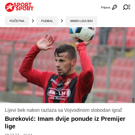
Prijava
Otvori profi
Ot
POČETNA
FUDBAL
WWIN LIGA BIH
Lijevi bek nakon razlaza sa Vojvodinom slobodan igrač
Bureković: Imam dvije ponude iz Premijer
lige