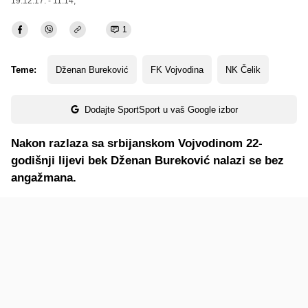
19.12.17. - 11:14,
1
Teme:
Dženan Bureković
FK Vojvodina
NK Čelik
Dodajte SportSport u vaš Google izbor
Nakon razlaza sa srbijanskom Vojvodinom 22-
godišnji lijevi bek Dženan Bureković nalazi se bez
angažmana.