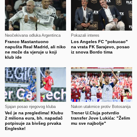
Neočekivana odluka Argentinca
Pokazali interes
Franco Mastantuono
Los Angeles FC "pokucao"
napušta Real Madrid, ali niko
na vrata FK Sarajevo, posao
ne može da vjeruje u koji
iz snova Bordo tima
klub ide
Sjajan posao njegovog kluba
Nakon utakmice protiv Botosanija
Već je na pregledima! Klubu
Trener U.Cluja potvrdio
2 miliona eura, bh. napadač
transfer Jove Lukića: "Želim
potpisuje za bivšeg prvaka
mu sve najbolje"
Engleske!