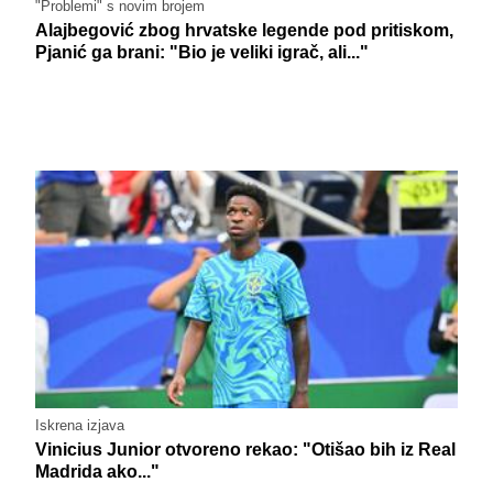
"Problemi" s novim brojem
Alajbegović zbog hrvatske legende pod pritiskom,
Pjanić ga brani: "Bio je veliki igrač, ali..."
Iskrena izjava
Vinicius Junior otvoreno rekao: "Otišao bih iz Real
Madrida ako..."