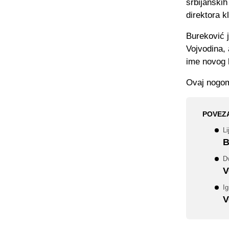
srbijanskih
direktora 
Bureković j
Vojvodina, 
ime novog 
Ovaj nogome
POVEZ
Li
B
D
V
Ig
V