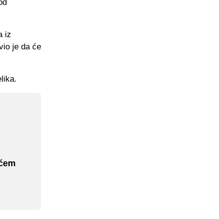
od
a iz
vio je da će
lika.
ićem