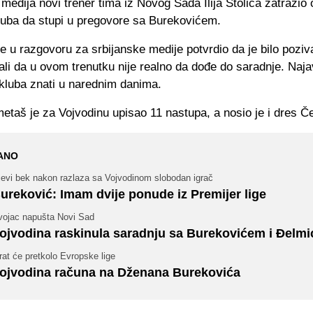
 medija novi trener tima iz Novog Sada Ilija Stolica zatražio 
kluba da stupi u pregovore sa Burekovićem.
e u razgovoru za srbijanske medije potvrdio da je bilo poziv
ali da u ovom trenutku nije realno da dođe do saradnje. Naja
kluba znati u narednim danima.
taš je za Vojvodinu upisao 11 nastupa, a nosio je i dres Če
ANO
jevi bek nakon razlaza sa Vojvodinom slobodan igrač
ureković: Imam dvije ponude iz Premijer lige
vojac napušta Novi Sad
ojvodina raskinula saradnju sa Burekovićem i Đelm
rat će pretkolo Evropske lige
ojvodina računa na Dženana Burekovića