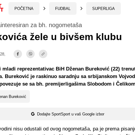
POČETNA
FUDBAL
SUPERLIGA
ainteresiran za bh. nogometaša
ovića žele u bivšem klubu
:28,
 mladi reprezentativac BiH Dženan Bureković (22) trenu
. Bureković je raskinuo saradnju sa srbijanskom Vojvod
povezuje se sa bh. premijerligašima Slobodom i Čelikom
enan Bureković
Dodajte SportSport u vaš Google izbor
vodini nisu odustali od ovog nogometaša, pa je prema pisanj