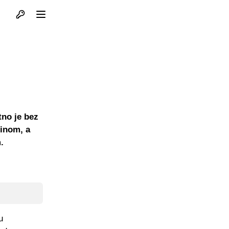
Otvori profil
Otvori meni
tno je bez
inom, a
.
u