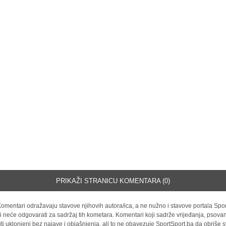
PRIKAŽI STRANICU KOMENTARA (0)
omentari odražavaju stavove njihovih autora/ica, a ne nužno i stavove portala Spor
i neće odgovarati za sadržaj tih kometara. Komentari koji sadrže vrijeđanja, psovan
iti uklonjeni bez najave i objašnjenja, ali to ne obavezuje SportSport.ba da obriše