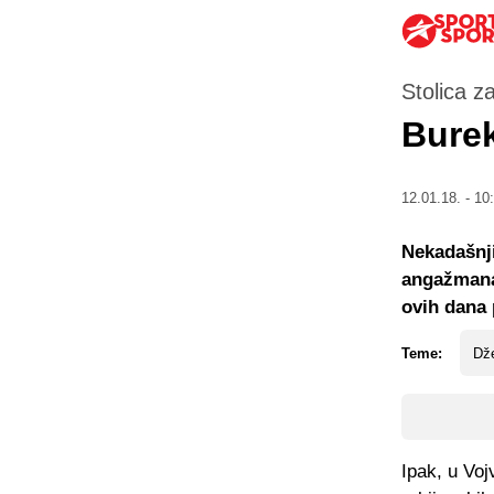
Stolica z
Burek
12.01.18. - 10
Nekadašnji
angažmana
ovih dana 
Teme:
Dž
Ipak, u Voj