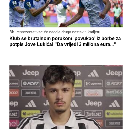
Bh. reprezentativac će negdje drugo nastaviti karijeru
Klub se brutalnom porukom 'povukao' iz borbe za
potpis Jove Lukića! "Da vrijedi 3 miliona eura..."