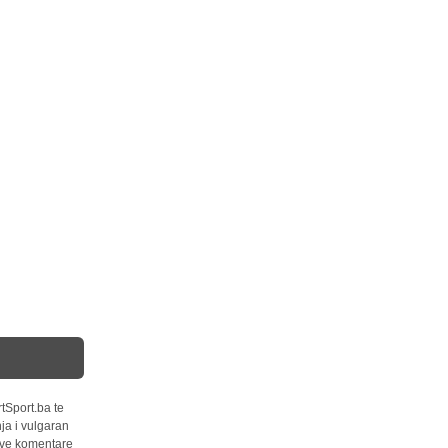
tSport.ba te
ja i vulgaran
 sve komentare