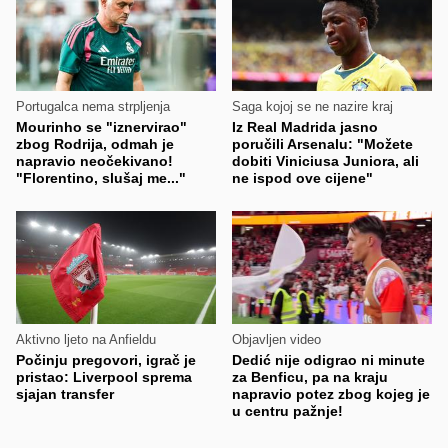
Portugalca nema strpljenja
Saga kojoj se ne nazire kraj
Mourinho se "iznervirao"
Iz Real Madrida jasno
zbog Rodrija, odmah je
poručili Arsenalu: "Možete
napravio neočekivano!
dobiti Viniciusa Juniora, ali
"Florentino, slušaj me..."
ne ispod ove cijene"
Aktivno ljeto na Anfieldu
Objavljen video
Počinju pregovori, igrač je
Dedić nije odigrao ni minute
pristao: Liverpool sprema
za Benficu, pa na kraju
sjajan transfer
napravio potez zbog kojeg je
u centru pažnje!