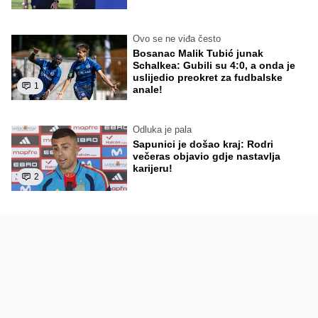
Ovo se ne viđa često
Bosanac Malik Tubić junak
Schalkea: Gubili su 4:0, a onda je
uslijedio preokret za fudbalske
1
anale!
Odluka je pala
Sapunici je došao kraj: Rodri
večeras objavio gdje nastavlja
karijeru!
2