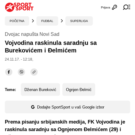
Prijava
Otvori profi
Ot
POČETNA
FUDBAL
SUPERLIGA
Dvojac napušta Novi Sad
Vojvodina raskinula saradnju sa
Burekovićem i Đelmićem
24.11.17. - 12:18,
Teme:
Dženan Bureković
Ognjen Đelmić
Dodajte SportSport u vaš Google izbor
Prema pisanju srbijanskih medija, FK Vojvodina je
raskinula saradnju sa Ognjenom Đelmićem (29) i