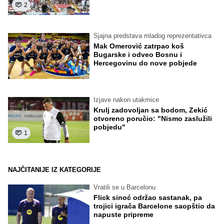
2
Sjajna predstava mladog reprezentativca
Mak Omerović zatrpao koš
Bugarske i odveo Bosnu i
Hercegovinu do nove pobjede
Izjave nakon utakmice
Krulj zadovoljan sa bodom, Zekić
otvoreno poručio: "Nismo zaslužili
pobjedu"
1
NAJČITANIJE IZ KATEGORIJE
Vratili se u Barcelonu
Flick sinoć održao sastanak, pa
trojici igrača Barcelone saopštio da
napuste pripreme