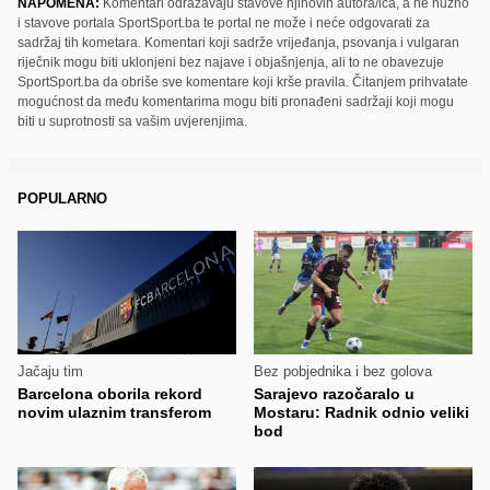
NAPOMENA:
Komentari odražavaju stavove njihovih autora/ica, a ne nužno
i stavove portala SportSport.ba te portal ne može i neće odgovarati za
sadržaj tih kometara. Komentari koji sadrže vrijeđanja, psovanja i vulgaran
riječnik mogu biti uklonjeni bez najave i objašnjenja, ali to ne obavezuje
SportSport.ba da obriše sve komentare koji krše pravila. Čitanjem prihvatate
mogućnost da među komentarima mogu biti pronađeni sadržaji koji mogu
biti u suprotnosti sa vašim uvjerenjima.
POPULARNO
Jačaju tim
Bez pobjednika i bez golova
Barcelona oborila rekord
Sarajevo razočaralo u
novim ulaznim transferom
Mostaru: Radnik odnio veliki
bod