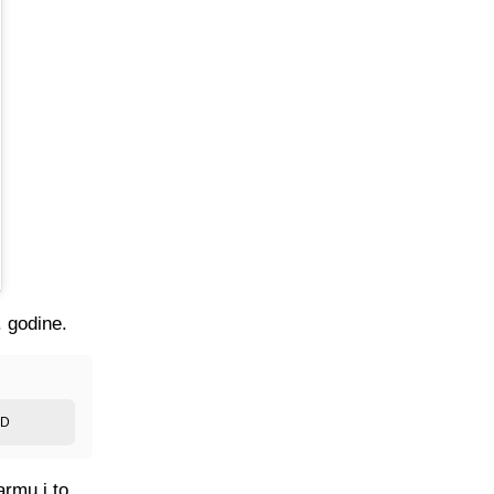
. godine.
ED
armu i to