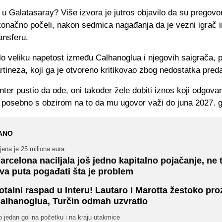
u Galatasaray? Više izvora je jutros objavilo da su pregovo
onačno počeli, nakon sedmica nagađanja da je vezni igrač i
ansferu.
ilo veliku napetost između Calhanoglua i njegovih saigrača, 
tineza, koji ga je otvoreno kritikovao zbog nedostatka preda
Inter pustio da ode, oni također žele dobiti iznos koji odgova
, posebno s obzirom na to da mu ugovor važi do juna 2027. 
ANO
jena je 25 miliona eura
arcelona naciljala još jedno kapitalno pojačanje, ne 
va puta pogađati šta je problem
otalni raspad u Interu! Lautaro i Marotta žestoko pro
alhanoglua, Turčin odmah uzvratio
 jedan gol na početku i na kraju utakmice