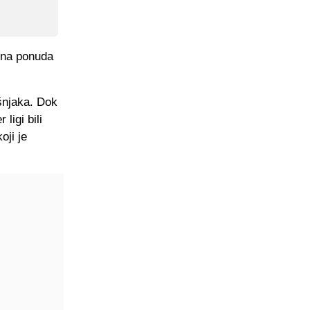
tna ponuda
šnjaka. Dok
ligi bili
oji je