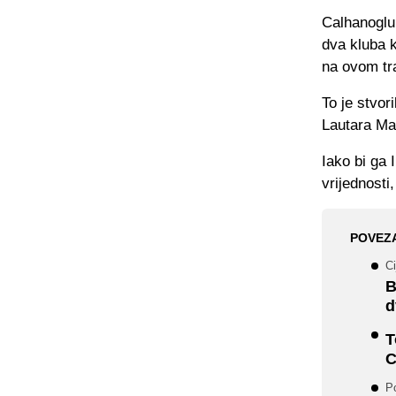
Calhanoglu 
dva kluba k
na ovom tr
To je stvor
Lautara Mar
Iako bi ga 
vrijednosti
POVEZ
Ci
B
d
T
C
Po