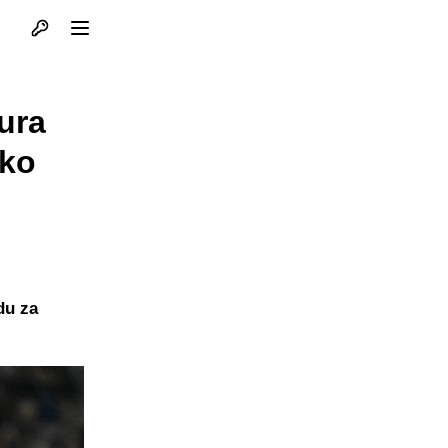
Otvori profil
Otvori meni
eura
iko
du za