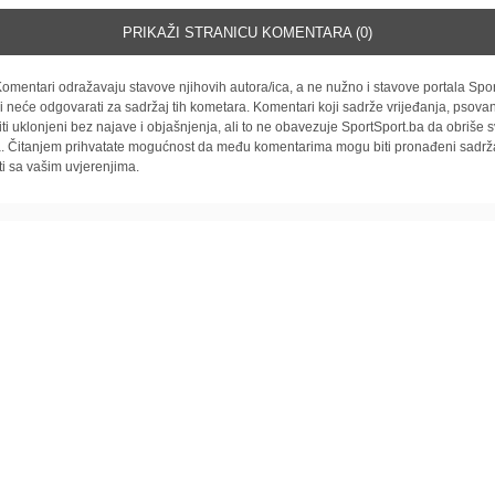
PRIKAŽI STRANICU KOMENTARA (0)
omentari odražavaju stavove njihovih autora/ica, a ne nužno i stavove portala Spor
i neće odgovarati za sadržaj tih kometara. Komentari koji sadrže vrijeđanja, psovan
iti uklonjeni bez najave i objašnjenja, ali to ne obavezuje SportSport.ba da obriše
la. Čitanjem prihvatate mogućnost da među komentarima mogu biti pronađeni sadrža
ti sa vašim uvjerenjima.