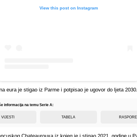
View this post on Instagram
na eura je stigao iz Parme i potpisao je ugovor do ljeta 2030
še informacija na temu Serie A:
VIJESTI
TABELA
RASPOR
rancuskog Chateaurouxa iz kojeg je i stigao 2021. godine u P