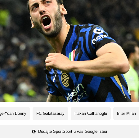
ge-Yoan Bonny
FC Galatasaray
Hakan Calhanoglu
Inter Milan
Dodajte SportSport u vaš Google izbor