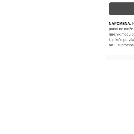
NAPOMENA:
K
portal ne može 
riječnik mogu b
koji krše pravi
biti u suprotnos