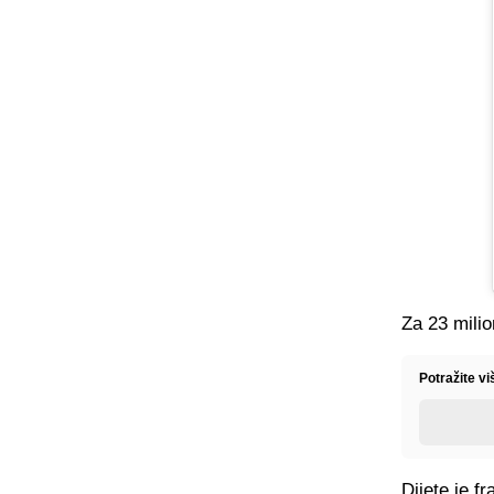
Za 23 milio
Potražite vi
Dijete je f