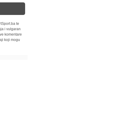
tSport.ba te
ja i vulgaran
 sve komentare
ji koji mogu