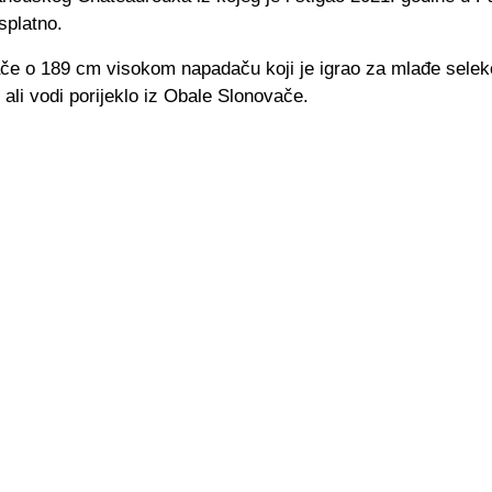
splatno.
ače o 189 cm visokom napadaču koji je igrao za mlađe selek
ali vodi porijeklo iz Obale Slonovače.