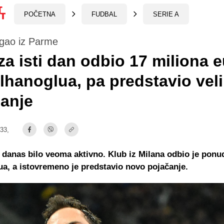
POČETNA
FUDBAL
SERIE A
igao iz Parme
 za isti dan odbio 17 miliona 
lhanoglua, pa predstavio vel
anje
:33,
e danas bilo veoma aktivno. Klub iz Milana odbio je ponu
a, a istovremeno je predstavio novo pojačanje.