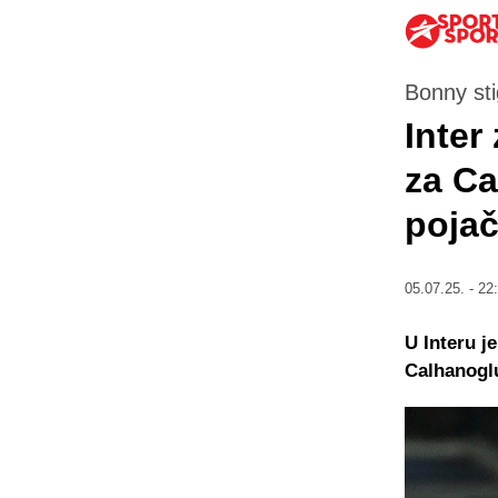
Bonny st
Inter
za Ca
pojač
05.07.25. - 22
U Interu j
Calhanoglu