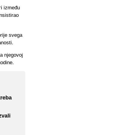
ri između
nsistirao
prije svega
nosti.
ra njegovoj
godine.
treba
zvali