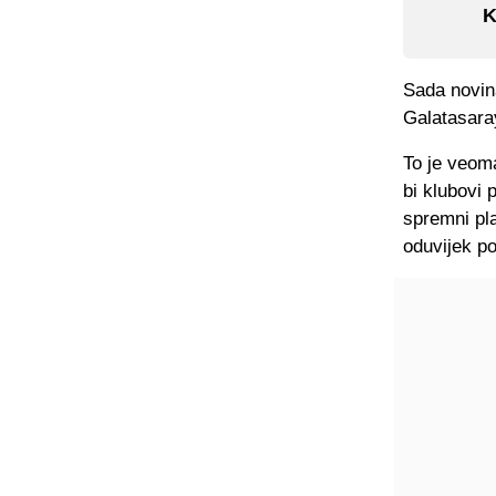
K
Sada novin
Galatasaray
To je veom
bi klubovi p
spremni pla
oduvijek p