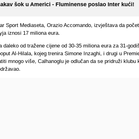
akav šok u Americi - Fluminense poslao Inter kući!
ar Sport Mediaseta, Orazio Accomando, izvještava da poče
ja iznosi 17 miliona eura.
a daleko od tražene cijene od 30-35 miliona eura za 31-godi
oput Al-Hilala, kojeg trenira Simone Inzaghi, i drugi u Premier 
titi mnogo više, Calhanoglu je odlučan da se pridruži klubu k
održavao.