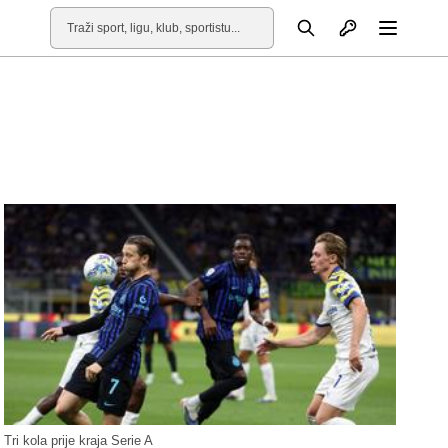
Otvori profil
Pretraga
Otvori
Tri kola prije kraja Serie A