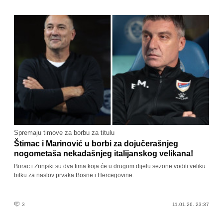
Spremaju timove za borbu za titulu
Štimac i Marinović u borbi za dojučerašnjeg
nogometaša nekadašnjeg italijanskog velikana!
Borac i Zrinjski su dva tima koja će u drugom dijelu sezone voditi veliku
bitku za naslov prvaka Bosne i Hercegovine.
3
11.01.26. 23:37