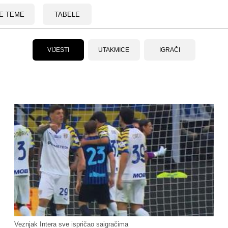
E TEME
TABELE
VIJESTI
UTAKMICE
IGRAČI
Veznjak Intera sve ispričao saigračima