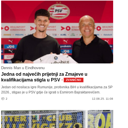
Dennis Man u Eindhovenu
Jedna od najvećih prijetnji za Zmajeve u
·
kvalifikacijama stigla u PSV
ZVANIČNO
Jedan od nosilaca igre Rumunije, protivnika BiH u kvalifikacijama za SP
2026., stigao je u PSV gdje će igrati s Esmirom Bajraktarevićem.
2
12.08.25. 11:08