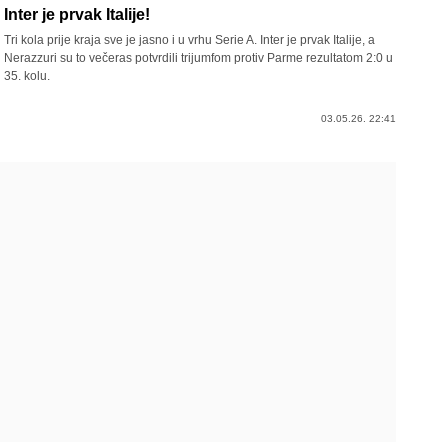
Inter je prvak Italije!
Tri kola prije kraja sve je jasno i u vrhu Serie A. Inter je prvak Italije, a
Nerazzuri su to večeras potvrdili trijumfom protiv Parme rezultatom 2:0 u
35. kolu.
03.05.26. 22:41