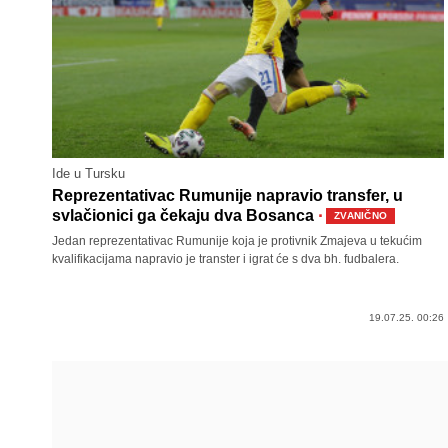
Ide u Tursku
Reprezentativac Rumunije napravio transfer, u
·
svlačionici ga čekaju dva Bosanca
ZVANIČNO
Jedan reprezentativac Rumunije koja je protivnik Zmajeva u tekućim
kvalifikacijama napravio je transter i igrat će s dva bh. fudbalera.
19.07.25. 00:26