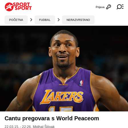
Prijava
Otvori profi
Ot
POČETNA
FUDBAL
NERAZVRSTANO
Cantu pregovara s World Peaceom
22.03.15. - 22:26,
Midhat Šljivak