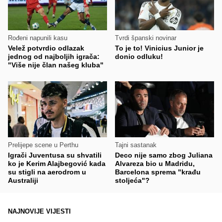
Rođeni napunili kasu
Tvrdi španski novinar
Velež potvrdio odlazak
To je to! Vinicius Junior je
jednog od najboljih igrača:
donio odluku!
"Više nije član našeg kluba"
Prelijepe scene u Perthu
Tajni sastanak
Igrači Juventusa su shvatili
Deco nije samo zbog Juliana
ko je Kerim Alajbegović kada
Alvareza bio u Madridu,
su stigli na aerodrom u
Barcelona sprema "krađu
Australiji
stoljeća"?
NAJNOVIJE VIJESTI