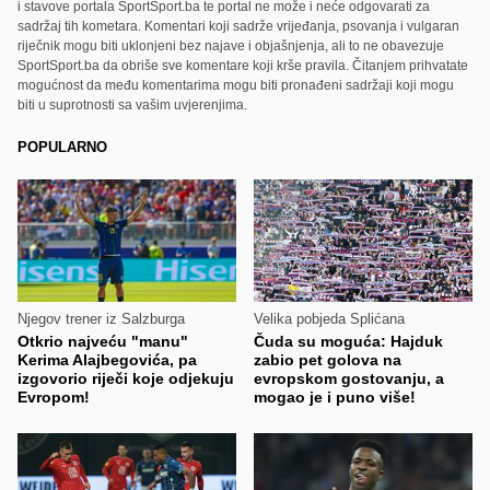
i stavove portala SportSport.ba te portal ne može i neće odgovarati za
sadržaj tih kometara. Komentari koji sadrže vrijeđanja, psovanja i vulgaran
riječnik mogu biti uklonjeni bez najave i objašnjenja, ali to ne obavezuje
SportSport.ba da obriše sve komentare koji krše pravila. Čitanjem prihvatate
mogućnost da među komentarima mogu biti pronađeni sadržaji koji mogu
biti u suprotnosti sa vašim uvjerenjima.
POPULARNO
Njegov trener iz Salzburga
Velika pobjeda Splićana
Otkrio najveću "manu"
Čuda su moguća: Hajduk
Kerima Alajbegovića, pa
zabio pet golova na
izgovorio riječi koje odjekuju
evropskom gostovanju, a
Evropom!
mogao je i puno više!