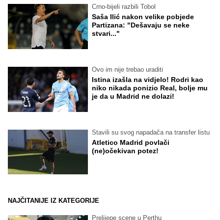
Crno-bijeli razbili Tobol
Saša Ilić nakon velike pobjede
Partizana: "Dešavaju se neke
stvari..."
Ovo im nije trebao uraditi
Istina izašla na vidjelo! Rodri kao
niko nikada ponizio Real, bolje mu
je da u Madrid ne dolazi!
Stavili su svog napadača na transfer listu
Atletico Madrid povlači
(ne)očekivan potez!
NAJČITANIJE IZ KATEGORIJE
Prelijepe scene u Perthu