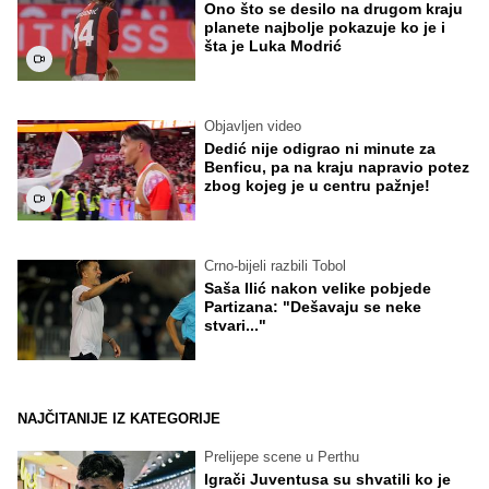
Ono što se desilo na drugom kraju
planete najbolje pokazuje ko je i
šta je Luka Modrić
Objavljen video
Dedić nije odigrao ni minute za
Benficu, pa na kraju napravio potez
zbog kojeg je u centru pažnje!
Crno-bijeli razbili Tobol
Saša Ilić nakon velike pobjede
Partizana: "Dešavaju se neke
stvari..."
NAJČITANIJE IZ KATEGORIJE
Prelijepe scene u Perthu
Igrači Juventusa su shvatili ko je