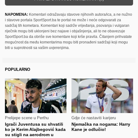
NAPOMENA:
Komentari odražavaju stavove njihovih autora/ica, a ne nužno
i stavove portala SportSport.ba te portal ne može i neće odgovarati za
sadržaj tih kometara. Komentari koji sadrže vrijeđanja, psovanja i vulgaran
riječnik mogu biti uklonjeni bez najave i objašnjenja, ali to ne obavezuje
SportSport.ba da obriše sve komentare koji krše pravila. Čitanjem prihvatate
mogućnost da među komentarima mogu biti pronađeni sadržaji koji mogu
biti u suprotnosti sa vašim uvjerenjima.
POPULARNO
Prelijepe scene u Perthu
Gdje će nastaviti karijeru
Igrači Juventusa su shvatili
Njemačka na nogama: Harry
ko je Kerim Alajbegović kada
Kane je odlučio!
su stigli na aerodrom u