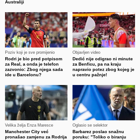
Australiji
Poziv koji je sve promijenio
Objavljen video
Rodri je bio pred potpisom
Dedić nije odigrao ni minute
za Real, a onda je telefon
za Benficu, pa na kraju
zazvonio: Zbog njega sada
napravio potez zbog kojeg je
ide u Barcelonu?
u centru pažnje!
Velika želja Enza Maresce
Oglasio se selektor
Manchester City već
Barbarez poslao snažnu
pronašao zamjenu za Rodrija
poruku: "Toliko o biranju