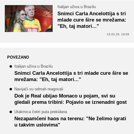
Italijan uživa u Brazilu
Snimci Carla Ancelottija s tri
mlade cure šire se mrežama:
"Eh, taj matori..."
15.02.26. 19:09
POVEZANO
Italijan uživa u Brazilu
Snimci Carla Ancelottija s tri mlade cure šire se
mrežama: "Eh, taj matori..."
Navijači su odmah reagovali
Dok je Real ubijao Monaco u pojam, svi su
gledali prema tribini: Pojavio se iznenadni gost
Utakmica četiri puta prekidana
Nezapamćeni haos na terenu: "Ne želimo igrati
u takvim uslovima"