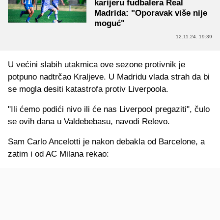
karijeru fudbalera Real
Madrida: "Oporavak više nije
moguć"
12.11.24. 19:39
U većini slabih utakmica ove sezone protivnik je
potpuno nadtrčao Kraljeve. U Madridu vlada strah da bi
se mogla desiti katastrofa protiv Liverpoola.
"Ili ćemo podići nivo ili će nas Liverpool pregaziti", čulo
se ovih dana u Valdebebasu, navodi Relevo.
Sam Carlo Ancelotti je nakon debakla od Barcelone, a
zatim i od AC Milana rekao: