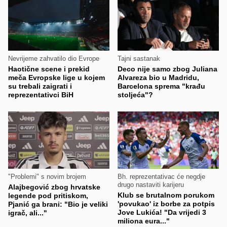
Nevrijeme zahvatilo dio Evrope
Tajni sastanak
Haotične scene i prekid
Deco nije samo zbog Juliana
meča Evropske lige u kojem
Alvareza bio u Madridu,
su trebali zaigrati i
Barcelona sprema "krađu
reprezentativci BiH
stoljeća"?
"Problemi" s novim brojem
Bh. reprezentativac će negdje
drugo nastaviti karijeru
Alajbegović zbog hrvatske
Klub se brutalnom porukom
legende pod pritiskom,
'povukao' iz borbe za potpis
Pjanić ga brani: "Bio je veliki
Jove Lukića! "Da vrijedi 3
igrač, ali..."
miliona eura..."