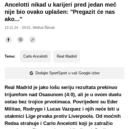
Ancelotti nikad u karijeri pred jedan meč
nije bio ovako uplašen: "Pregazit će nas
ako..."
13.11.24. - 20:01,
Midhat Šljivak
Teme:
Carlo Ancelotti
Real Madrid
Dodajte SportSport u vaš Google izbor
Real Madrid je jako lošu seriju rezultata prekinuo
trijumfom nad Osasunom (4:0), ali je u ovom duelu
ostao bez trojice prvotimaca. Povrijeđeni su Eder
Militao, Rodrygo i Lucas Vazquez i njih neće biti u
utakmici Lige prvaka protiv Liverpoola. Od moćnih
Redsa strahuje i Carlo Ancelotti koji je zatražio