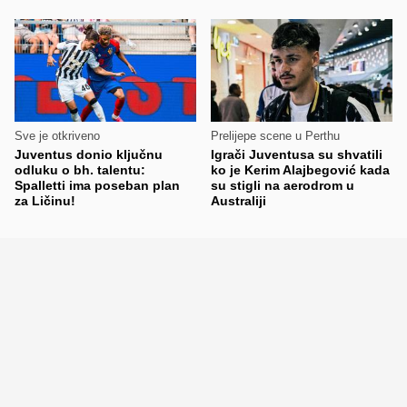
Sve je otkriveno
Prelijepe scene u Perthu
Juventus donio ključnu
Igrači Juventusa su shvatili
odluku o bh. talentu:
ko je Kerim Alajbegović kada
Spalletti ima poseban plan
su stigli na aerodrom u
za Ličinu!
Australiji