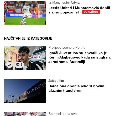
Iz Manchester Cityja
Leeds United i Muharemović dobili
·
sjajno pojačanje!
ZVANIČNO
NAJČITANIJE IZ KATEGORIJE
Prelijepe scene u Perthu
Igrači Juventusa su shvatili ko je
Kerim Alajbegović kada su stigli na
aerodrom u Australiji
1
Jačaju tim
Barcelona oborila rekord novim
ulaznim transferom
Spremni su na sve