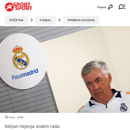
Prijava
Otvori profi
Ot
POČETNA
FUDBAL
PRIMERA DIVISION
Foto - EPA
Italijan mijenja sistem rada