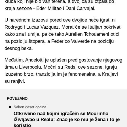
kluba koji nije bio van terena, a dvojica su otpala do
kraja sezone - Eder Militao i Dani Carvajal.
U narednom izazovu pored ove dvojice neće igrati ni
Rodrygo i Lucas Vazquez. Morat će se Italijan pokrivati
kako zna i umije, pa će tako Aurelien Tchouameni otići
na poziciju štopera, a Federico Valverde na poziciju
desnog beka.
Međutim, Ancelotti je uplašen pred gostovanje njegovog
tima u Liverpoolu. Moćni su Redsi ove sezone, igraju
izuzetno brzo, tranzicija im je fenomenalna, a Kraljevi
su ranjivi.
POVEZANO
Nakon deset godina
Otkriveno nad kojim igračem se Mourinho
iživljavao u Realu: Znao je ko mu je žena i to je
koristio