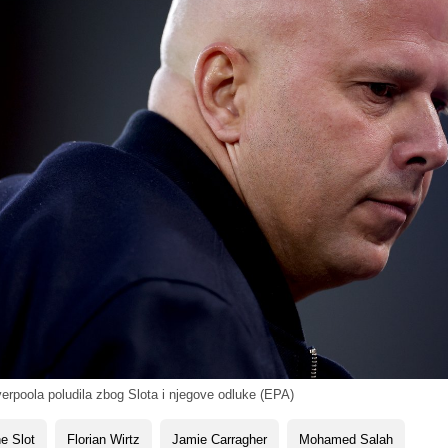
rpoola poludila zbog Slota i njegove odluke (EPA)
e Slot
Florian Wirtz
Jamie Carragher
Mohamed Salah