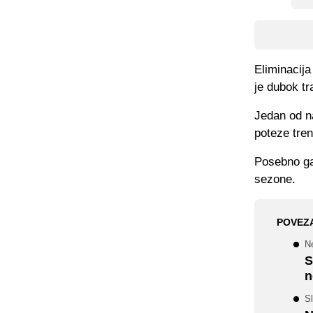
Eliminacij
je dubok tr
Jedan od na
poteze tre
Posebno ga
sezone.
POVEZ
N
S
n
Sl