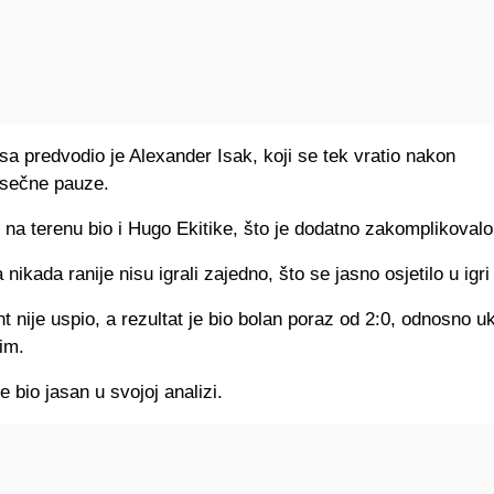
a predvodio je
Alexander Isak
, koji se tek vratio nakon
sečne pauze.
 na terenu bio i
Hugo Ekitike
, što je dodatno zakomplikovalo 
 nikada ranije nisu igrali zajedno, što se jasno osjetilo u igri
 nije uspio, a rezultat je bio bolan poraz od 2:0, odnosno u
tim.
e bio jasan u svojoj analizi.