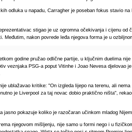
čkih odluka u napadu, Carragher je poseban fokus stavio na
eprezentativac stigao je uz ogromna očekivanja i cijenu od 
ti. Međutim, nakon povrede leđa njegova forma je u ozbiljno
etkom godine pružao odlične partije, u ključnim duelima nije
rotiv veznjaka PSG-a poput
Vitinhe
i
Joao Nevesa
djelovao je
.
ije ublažavao kritike: "On izgleda lijepo na terenu, ali nema
nutno je Liverpool za taj novac dobio praktično ništa", rekao
va jasno pokazuje koliko je razočaran učinkom mladog Nijem
rema njegovom mišljenju, nije samo u formi nego i u fizičk
 nedostatka snage, Wirtz se teško nosi s ritmom
Premier lig