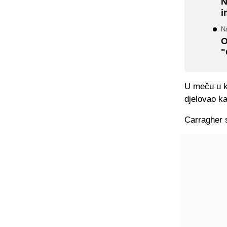
N
i
Na
O
"
U meču u k
djelovao ka
Carragher s