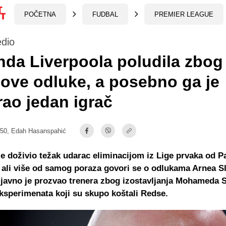
POČETNA
FUDBAL
PREMIER LEAGUE
edio
da Liverpoola poludila zbog
gove odluke, a posebno ga je
rao jedan igrač
:50,
Edah Hasanspahić
je doživio težak udarac eliminacijom iz Lige prvaka od Pa
ali više od samog poraza govori se o odlukama Arnea Sl
javno je prozvao trenera zbog izostavljanja Mohameda S
eksperimenata koji su skupo koštali Redse.