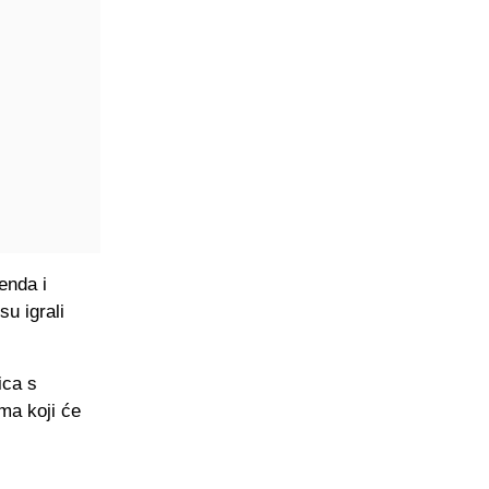
enda i
su igrali
ica s
ma koji će