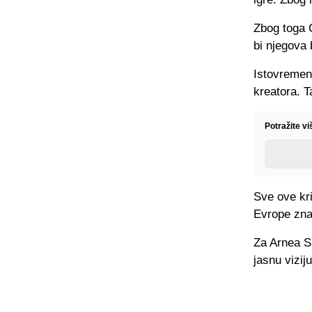
Zbog toga C
bi njegova 
Istovremen
kreatora. T
Potražite v
Sve ove kri
Evrope znač
Za Arnea Sl
jasnu viziju