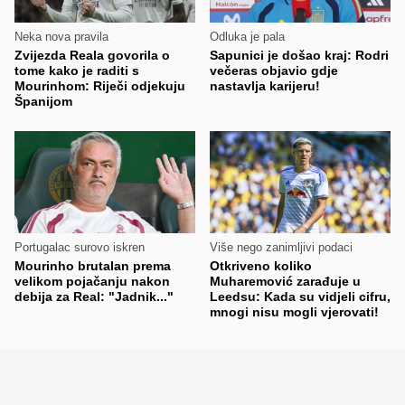
Neka nova pravila
Odluka je pala
Zvijezda Reala govorila o
Sapunici je došao kraj: Rodri
tome kako je raditi s
večeras objavio gdje
Mourinhom: Riječi odjekuju
nastavlja karijeru!
Španijom
Portugalac surovo iskren
Više nego zanimljivi podaci
Mourinho brutalan prema
Otkriveno koliko
velikom pojačanju nakon
Muharemović zarađuje u
debija za Real: "Jadnik..."
Leedsu: Kada su vidjeli cifru,
mnogi nisu mogli vjerovati!