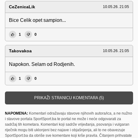
CeZenicaLik
10.05.26. 21:05
Bice Celik opet sampion...
1
0
Takovakoa
10.05.26. 21:05
Napokon. Selam od Rodjenih.
1
0
PRIKAŽI STRANICU KOMENTARA (5)
NAPOMENA:
Komentari odražavaju stavove njihovih autora/ica, a ne nužno
i stavove portala SportSport.ba te portal ne može i neće odgovarati za
sadržaj tih kometara. Komentari koji sadrže vrijeđanja, psovanja i vulgaran
riječnik mogu biti uklonjeni bez najave i objašnjenja, ali to ne obavezuje
SportSport.ba da obriše sve komentare koji krše pravila. Čitanjem prihvatate