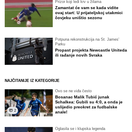
Prizor koji ledi krv u žilama
Zamantat će vam se kada vidite
ovaj start: U prijateljskoj utakmici
čovjeku uništio sezonu
Potpuna rekonstrukcija na St. James'
Parku
Propast projekta Newcastle Uniteda
ili rađanje novih Svraka
NAJČITANIJE IZ KATEGORIJE
Ovo se ne viđa često
Bosanac Malik Tubić junak
Schalkea: Gubili su 4:0, a onda je
uslijedio preokret za fudbalske
2
anale!
Oglasila se i klupska legenda