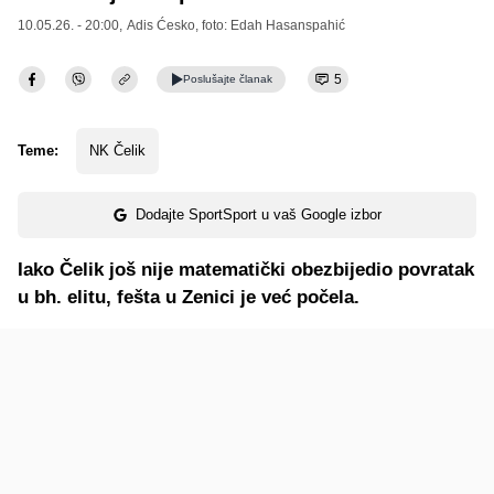
10.05.26. - 20:00,
Adis Ćesko
, foto: Edah Hasanspahić
5
Poslušajte
članak
Teme:
NK Čelik
Dodajte SportSport u vaš Google izbor
Iako Čelik još nije matematički obezbijedio povratak
u bh. elitu, fešta u Zenici je već počela.