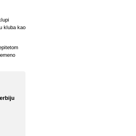
klupi
ju kluba kao
epitetom
vremeno
erbiju