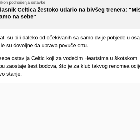
akon podnošenja ostavke
lasnik Celtica žestoko udario na bivšeg trenera: "Mis
amo na sebe"
tati su bili daleko od očekivanih sa samo dvije pobjede u os
le su dovoljne da uprava povuče crtu.
sebe ostavlja Celtic koji za vodećim Heartsima u škotskom
pu zaostaje šest bodova, što je za klub takvog renomea oci
vo stanje.