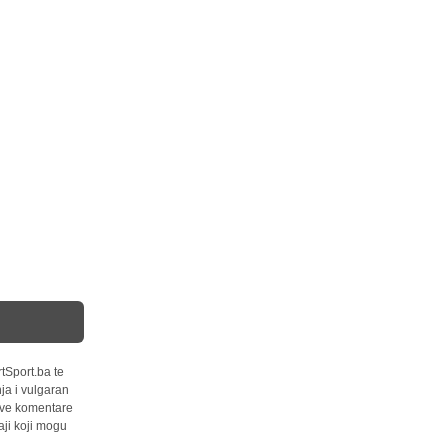
tSport.ba te
ja i vulgaran
 sve komentare
ji koji mogu