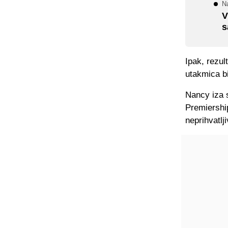
N
V
s
Ipak, rezul
utakmica bi
Nancy iza 
Premiershi
neprihvatlji