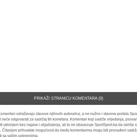
PRIKAŽI STRANICU KOMENTARA (0)
omentari odražavaju stavove njihovih autora/ica, a ne nužno i stavove portala Spor
i neće odgovarati za sadržaj tih kometara. Komentari koji sadrže vrijeđanja, psovan
iti uklonjeni bez najave i objašnjenja, ali to ne obavezuje SportSport.ba da obriše
la. Čitanjem prihvatate mogućnost da među komentarima mogu biti pronađeni sadrža
ti sa vašim uvjerenjima.