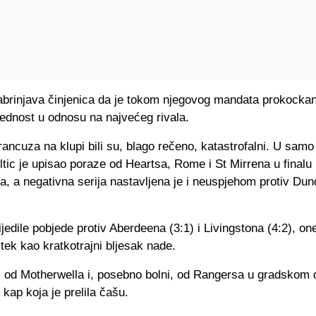
brinjava činjenica da je tokom njegovog mandata prokock
ednost u odnosu na najvećeg rivala.
rancuza na klupi bili su, blago rečeno, katastrofalni. U samo
tic je upisao poraze od Heartsa, Rome i St Mirrena u finalu
, a negativna serija nastavljena je i neuspjehom protiv Du
ijedile pobjede protiv Aberdeena (3:1) i Livingstona (4:2), on
 tek kao kratkotrajni bljesak nade.
i od Motherwella i, posebno bolni, od Rangersa u gradskom d
u kap koja je prelila čašu.