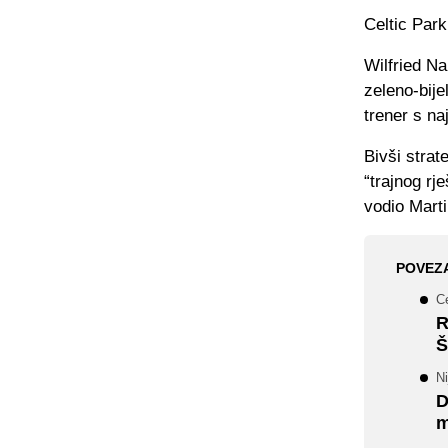
Celtic Park
Wilfried Na
zeleno-bije
trener s n
Bivši stra
“trajnog r
vodio Marti
POVEZ
Ce
R
Š
Ni
D
m