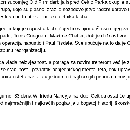
on subotnjeg Old Firm derbija ispred Celtic Parka okupile s
rupe, koje su glasno izrazile nezadovoljstvo radom uprave i
esti su očito ubrzali odluku čelnika kluba.
jedini koji je napustio klub. Zajedno s njim otišli su i njegov
du, Jules Gueguen i Maxime Chalier, dok je dužnost vodit
operacija napustio i Paul Tisdale. Sve upućuje na to da je C
tpunu reorganizaciju.
da vlada neizvjesnost, a potraga za novim trenerom već je 
aže stabilnost i povratak pobjedničkog mentaliteta, dok upra
nirati štetu nastalu u jednom od najburnijih perioda u novijoj 
igurno, 33 dana Wilfrieda Nancyja na klupi Celtica ostat će
d najmračnijih i najkraćih poglavlja u bogatoj historiji škots