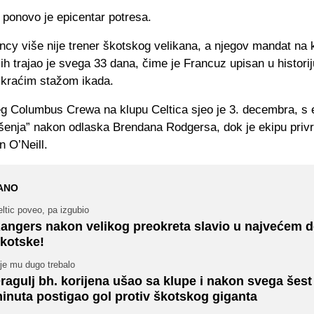
 ponovo je epicentar potresa.
ncy više nije trener škotskog velikana, a njegov mandat na 
lih trajao je svega 33 dana, čime je Francuz upisan u histori
ajkraćim stažom ikada.
teg Columbus Crewa na klupu Celtica sjeo je 3. decembra, s 
ješenja” nakon odlaska Brendana Rodgersa, dok je ekipu pri
n O’Neill.
ANO
ltic poveo, pa izgubio
angers nakon velikog preokreta slavio u najvećem d
kotske!
je mu dugo trebalo
ragulj bh. korijena ušao sa klupe i nakon svega šest
inuta postigao gol protiv škotskog giganta