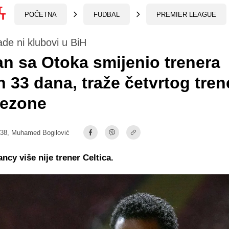
POČETNA
FUDBAL
PREMIER LEAGUE
de ni klubovi u BiH
an sa Otoka smijenio trenera
 33 dana, traže četvrtog tren
sezone
:38,
Muhamed Bogilović
ancy više nije trener Celtica.