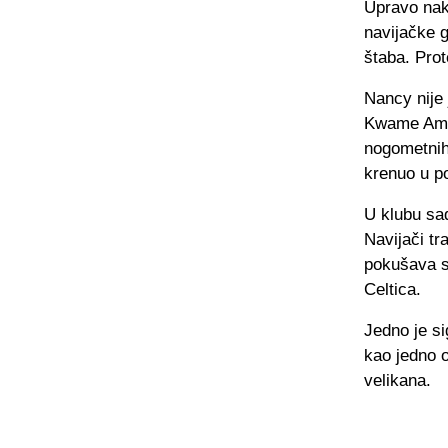
Upravo nak
navijačke g
štaba. Prot
Nancy nije 
Kwame Ampa
nogometnih 
krenuo u po
U klubu sa
Navijači tr
pokušava sa
Celtica.
Jedno je s
kao jedno o
velikana.