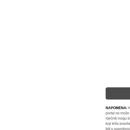
NAPOMENA:
K
portal ne može 
riječnik mogu b
koji krše pravi
biti u suprotnos