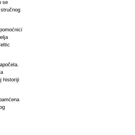
u se
 stručnog
i pomoćnici
elja
eltic
započela.
va
historiji
 upamćena
kog