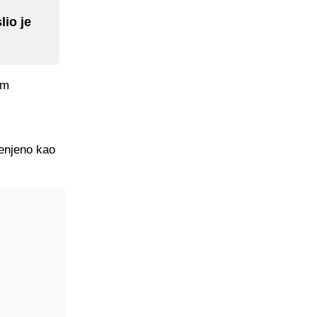
lio je
am
jenjeno kao