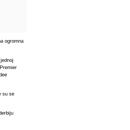
ana ogromna
 jednoj
 Premier
ndee
e su se
erbiju