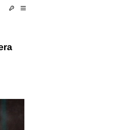
Otvori profil
Otvori meni
era