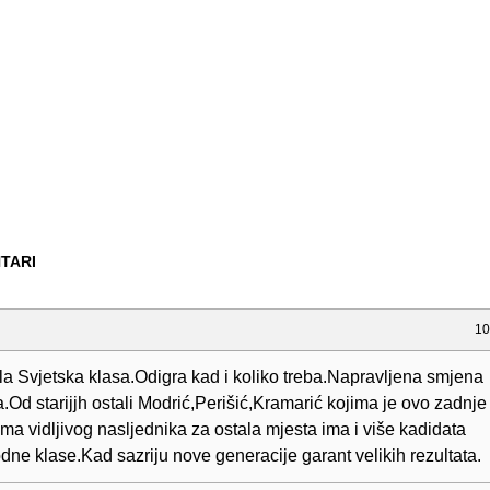
TARI
10
ala Svjetska klasa.Odigra kad i koliko treba.Napravljena smjena
a.Od starijjh ostali Modrić,Perišić,Kramarić kojima je ovo zadn
ma vidljivog nasljednika za ostala mjesta ima i više kadidata
ne klase.Kad sazriju nove generacije garant velikih rezultata.