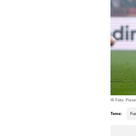
Foto: Pixsel
Teme:
Fud