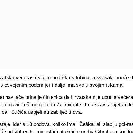
vatska večeras i sjajnu podršku s tribina, a svakako može d
 s osvojenim bodom jer i dalje ima sve u svojim rukama.
to navijače brine je činjenica da Hrvatska nije uputila večera
ac u okvir češkog gola do 77. mimute. To se zaista rijetko d
ića i Sučića uspjeli su zabilježiti dva.
taje lider s 13 bodova, koliko ima i Češka, ali slabiju gol-raz
še od Vatrenih, koji ostaju utakmice protiv Gibraltara kod k