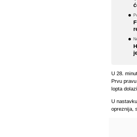
ć
P
F
r
N
H
j
U 28. minut
Prvu pravu 
lopta dolaz
U nastavku
opreznija, 