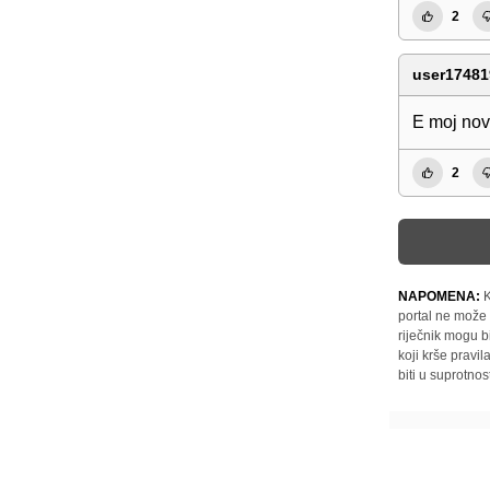
2
user17481
E moj novi
2
NAPOMENA:
K
portal ne može 
riječnik mogu b
koji krše pravi
biti u suprotnos