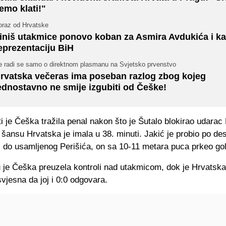
emo klati!"
oraz od Hrvatske
iniš utakmice ponovo koban za Asmira Avdukića i k
eprezentaciju BiH
e radi se samo o direktnom plasmanu na Svjetsko prvenstvo
rvatska večeras ima poseban razlog zbog kojeg
ednostavno ne smije izgubiti od Češke!
i je Češka tražila penal nakon što je Šutalo blokirao udarac
šansu Hrvatska je imala u 38. minuti. Jakić je probio po desn
i do usamljenog Perišića, on sa 10-11 metara puca prkeo gol
 je Češka preuzela kontroli nad utakmicom, dok je Hrvatska 
svjesna da joj i 0:0 odgovara.