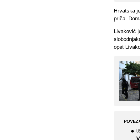
Hrvatska je
priča. Domać
Livaković j
slobodnjaka
opet Livako
POVEZ
Už
V