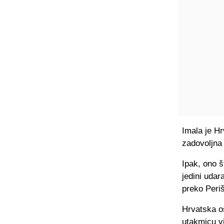
Imala je Hr
zadovoljna
Ipak, ono š
jedini udar
preko Periš
Hrvatska os
utakmicu vi