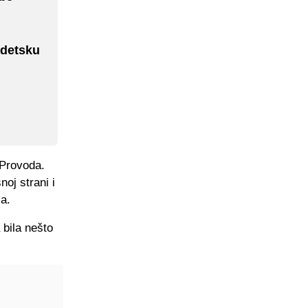
adetsku
 Provoda.
oj strani i
a.
bila nešto