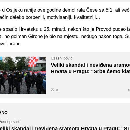
 u Osijeku ranije ove godine demolirala Čese sa 5:1, ali ve
in daleko borbeniji, motivisaniji, kvalitetniji...
e spasio Hrvatsku u 25. minuti, nakon što je Provod pucao i
, no golman Girone je bio na mjestu. nedugo nakon toga, Šu
vić brani.
Užasni povici
Veliki skandal i neviđena sramo
Hrvata u Pragu: "Srbe ćemo klat
11
0
ANO
asni povici
eliki skandal i neviđena sramota Hrvata u Pragu: "S