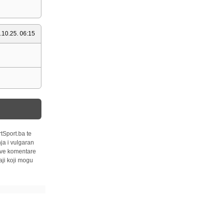
.10.25. 06:15
tSport.ba te
ja i vulgaran
 sve komentare
ji koji mogu