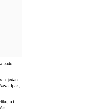
a bude i
s ni jedan
ešava. Ipak,
liku, a i
uće,