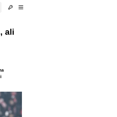
Otvori profil
Otvori meni
 ali
na
i