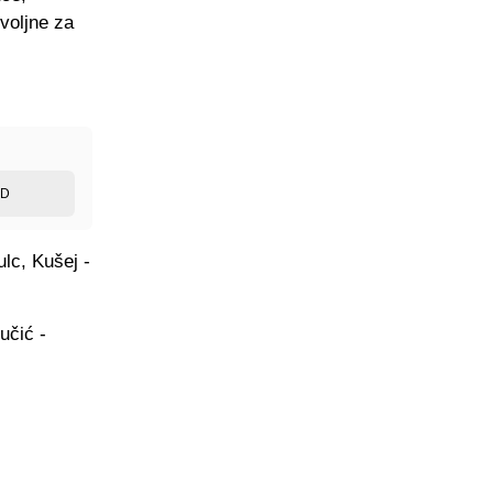
voljne za
ED
ulc, Kušej -
učić -