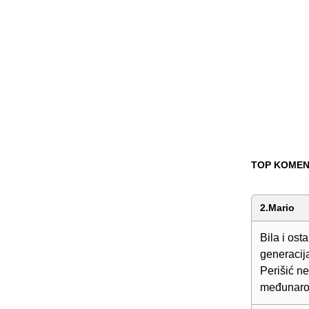
TOP KOMEN
2.Mario
Bila i ost
generacij
Perišić ne
međunarod