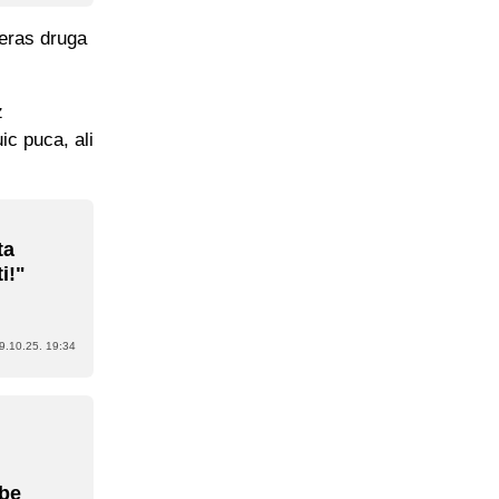
čeras druga
z
ic puca, ali
ta
i!"
9.10.25. 19:34
rbe