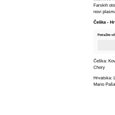
Farskih oto
novi plasm
Češka - Hr
Potražite vi
Češka: Kova
Chory
Hrvatska: L
Mario Pašal