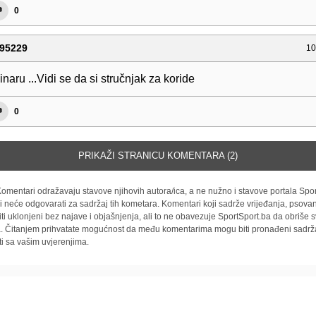
0
95229
10
naru ...Vidi se da si stručnjak za koride
0
PRIKAŽI STRANICU KOMENTARA (2)
omentari odražavaju stavove njihovih autora/ica, a ne nužno i stavove portala Spor
i neće odgovarati za sadržaj tih kometara. Komentari koji sadrže vrijeđanja, psovan
iti uklonjeni bez najave i objašnjenja, ali to ne obavezuje SportSport.ba da obriše
la. Čitanjem prihvatate mogućnost da među komentarima mogu biti pronađeni sadrža
ti sa vašim uvjerenjima.