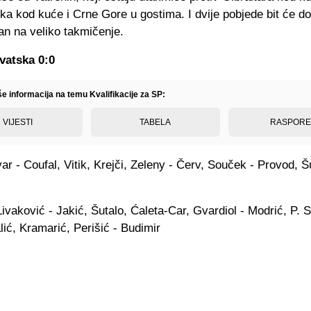
ka kod kuće i Crne Gore u gostima. I dvije pobjede bit će do
an na veliko takmičenje.
vatska 0:0
še informacija na temu Kvalifikacije za SP:
VIJESTI
TABELA
RASPOR
r - Coufal, Vitik, Krejči, Zeleny - Červ, Souček - Provod, Š
ivaković - Jakić, Šutalo, Ćaleta-Car, Gvardiol - Modrić, P. S
ić, Kramarić, Perišić - Budimir