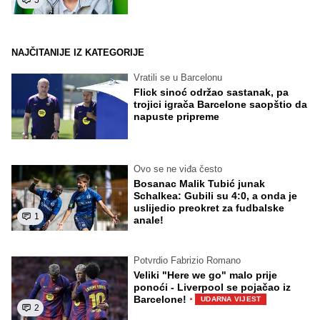
5
NAJČITANIJE IZ KATEGORIJE
Vratili se u Barcelonu
Flick sinoć održao sastanak, pa
trojici igrača Barcelone saopštio da
napuste pripreme
Ovo se ne viđa često
Bosanac Malik Tubić junak
Schalkea: Gubili su 4:0, a onda je
uslijedio preokret za fudbalske
1
anale!
Potvrdio Fabrizio Romano
Veliki "Here we go" malo prije
ponoći - Liverpool se pojačao iz
·
Barcelone!
UDARNA VIJEST
2