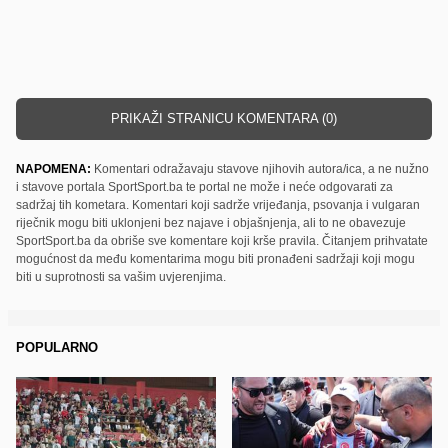
PRIKAŽI STRANICU KOMENTARA (0)
NAPOMENA:
Komentari odražavaju stavove njihovih autora/ica, a ne nužno
i stavove portala SportSport.ba te portal ne može i neće odgovarati za
sadržaj tih kometara. Komentari koji sadrže vrijeđanja, psovanja i vulgaran
riječnik mogu biti uklonjeni bez najave i objašnjenja, ali to ne obavezuje
SportSport.ba da obriše sve komentare koji krše pravila. Čitanjem prihvatate
mogućnost da među komentarima mogu biti pronađeni sadržaji koji mogu
biti u suprotnosti sa vašim uvjerenjima.
POPULARNO