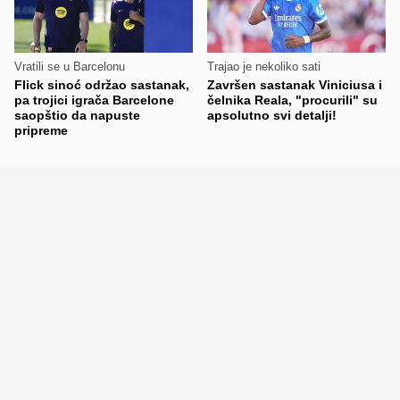
Vratili se u Barcelonu
Trajao je nekoliko sati
Flick sinoć održao sastanak,
Završen sastanak Viniciusa i
pa trojici igrača Barcelone
čelnika Reala, "procurili" su
saopštio da napuste
apsolutno svi detalji!
pripreme