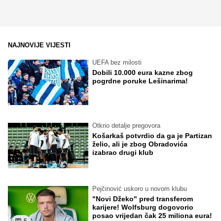
NAJNOVIJE VIJESTI
UEFA bez milosti
Dobili 10.000 eura kazne zbog
pogrdne poruke Lešinarima!
Otkrio detalje pregovora
Košarkaš potvrdio da ga je Partizan
želio, ali je zbog Obradovića
izabrao drugi klub
Pejčinović uskoro u novom klubu
"Novi Džeko" pred transferom
karijere! Wolfsburg dogovorio
posao vrijedan čak 25 miliona eura!