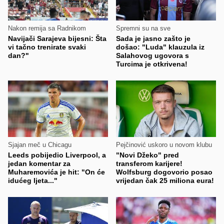
Nakon remija sa Radnikom
Spremni su na sve
Navijači Sarajeva bijesni: Šta
Sada je jasno zašto je
vi tačno trenirate svaki
došao: "Luda" klauzula iz
dan?"
Salahovog ugovora s
Turcima je otkrivena!
Sjajan meč u Chicagu
Pejčinović uskoro u novom klubu
Leeds pobijedio Liverpool, a
"Novi Džeko" pred
jedan komentar za
transferom karijere!
Muharemovića je hit: "On će
Wolfsburg dogovorio posao
idućeg ljeta..."
vrijedan čak 25 miliona eura!