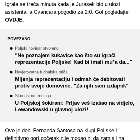
Igrala se treća minuta kada je Jurasek bio u ulozi
asistenta, a Cvancara pogodio za 2:0. Gol pogledajte
OVDJE
.
POVEZANO
Poljski novinar otvoreno
"Ne poznajem kukavice kao što su igrači
reprezentacije Poljske! Kad bi imali mu*a da..."
Nevjerovatna fudbalska priča
Mijenja reprezentaciju i odmah će debitovati
protiv svoje domovine: "Za njih sam izdajnik"
Skandal na treningu
U Poljskoj šokirani: Prljav veš izašao na vidjelo,
Lewandowski u glavnoj ulozi!
Ovo je debi Fernanda Santosa na klupi Poljske i
definitivno gori početak nije mogao ni da zamisli na