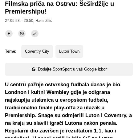
Filmska priča na Ostrvu: Šeširdžije u
Premiershipu!
27.05.23. - 20:50,
Haris Zilić
Teme:
Coventry City
Luton Town
Dodajte SportSport u vaš Google izbor
U centru pažnje ostvrskog fudbala danas je bio
Londnon i kultni Wembley gdje je odigrana
najskuplja utakmica u evropskom fudbalu,
tradicionalno finale play-offa za ulazak u
Premiership. Snage su odmjerili Luton i Coventry, a
na kraju su slavili igrači Lutona nakon penala.
Regularni dio završen je rezultatom 1:1, kao i