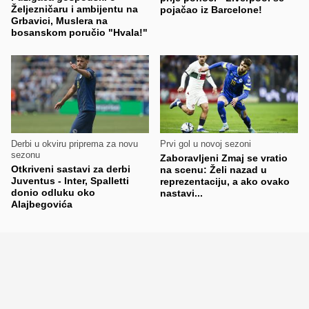
Željezničaru i ambijentu na
pojačao iz Barcelone!
Grbavici, Muslera na
bosanskom poručio "Hvala!"
Derbi u okviru priprema za novu
Prvi gol u novoj sezoni
sezonu
Zaboravljeni Zmaj se vratio
Otkriveni sastavi za derbi
na scenu: Želi nazad u
Juventus - Inter, Spalletti
reprezentaciju, a ako ovako
donio odluku oko
nastavi...
Alajbegovića