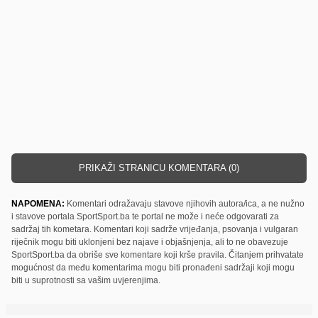
PRIKAŽI STRANICU KOMENTARA (0)
NAPOMENA:
Komentari odražavaju stavove njihovih autora/ica, a ne nužno
i stavove portala SportSport.ba te portal ne može i neće odgovarati za
sadržaj tih kometara. Komentari koji sadrže vrijeđanja, psovanja i vulgaran
riječnik mogu biti uklonjeni bez najave i objašnjenja, ali to ne obavezuje
SportSport.ba da obriše sve komentare koji krše pravila. Čitanjem prihvatate
mogućnost da među komentarima mogu biti pronađeni sadržaji koji mogu
biti u suprotnosti sa vašim uvjerenjima.