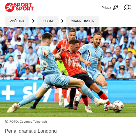
Prijava
Otvori profi
Ot
POČETNA
FUDBAL
CHAMPIONSHIP
FOTO: Coventry Telegraph
Penal drama u Londonu