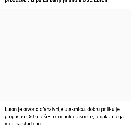
produžeci. U penal seriji je bilo 6:5 za Luton.
Luton je otvorio ofanzivnije utakmicu, dobru priliku je
propustio Osho u šestoj minuti utakmice, a nakon toga
muk na stadionu.