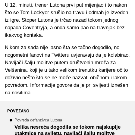
U 12. minuti, trener Lutona prvi put mijenjao i to nakon
što se Tom Lockyer srušio na travu i odmah je izveden
iz igre. Stoper Lutona je trčao nazad tokom jednog
napada Coventryja, a onda samo pao na travnjak bez
ikakvog kontaka.
Nikom za sada nije jasno šta se tačno dogodilo, no
nogometni fanovi na Twitteru uvjeravaju da je kolabirao.
Navijači šalju molitve putem društvenih mreža za
Velšanina, koji je u tako velikom trenutku karijere očito
doživio nešto što se ne može nazvati običnom i lakom
povredom. Informacije govore da je pri svijesti iznešen
na nosilima.
POVEZANO
Povreda defanzivca Lutona
Velika nesreća dogodila se tokom najskuplje
utakmice na svijetu, navijači šalju molitve