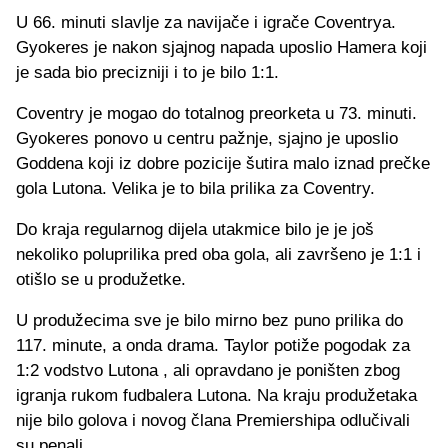
U 66. minuti slavlje za navijače i igrače Coventrya.
Gyokeres je nakon sjajnog napada uposlio Hamera koji
je sada bio precizniji i to je bilo 1:1.
Coventry je mogao do totalnog preorketa u 73. minuti.
Gyokeres ponovo u centru pažnje, sjajno je uposlio
Goddena koji iz dobre pozicije šutira malo iznad prečke
gola Lutona. Velika je to bila prilika za Coventry.
Do kraja regularnog dijela utakmice bilo je je još
nekoliko poluprilika pred oba gola, ali završeno je 1:1 i
otišlo se u produžetke.
U produžecima sve je bilo mirno bez puno prilika do
117. minute, a onda drama. Taylor potiže pogodak za
1:2 vodstvo Lutona , ali opravdano je poništen zbog
igranja rukom fudbalera Lutona. Na kraju produžetaka
nije bilo golova i novog člana Premiershipa odlučivali
su penali.