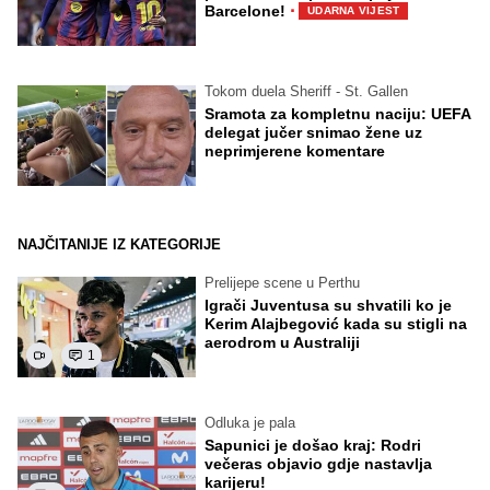
·
Barcelone!
UDARNA VIJEST
Tokom duela Sheriff - St. Gallen
Sramota za kompletnu naciju: UEFA
delegat jučer snimao žene uz
neprimjerene komentare
NAJČITANIJE IZ KATEGORIJE
Prelijepe scene u Perthu
Igrači Juventusa su shvatili ko je
Kerim Alajbegović kada su stigli na
aerodrom u Australiji
1
Odluka je pala
Sapunici je došao kraj: Rodri
večeras objavio gdje nastavlja
karijeru!