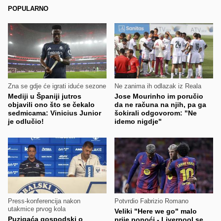
POPULARNO
Zna se gdje će igrati iduće sezone
Ne zanima ih odlazak iz Reala
Mediji u Španiji jutros
Jose Mourinho im poručio
objavili ono što se čekalo
da ne računa na njih, pa ga
sedmicama: Vinicius Junior
šokirali odgovorom: "Ne
je odlučio!
idemo nigdje"
Press-konferencija nakon
Potvrdio Fabrizio Romano
utakmice prvog kola
Veliki "Here we go" malo
Puzigaća gospodski o
prije ponoći - Liverpool se