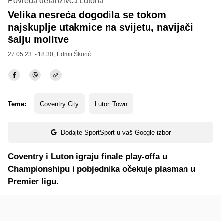
Povreda defanzivca Lutona
Velika nesreća dogodila se tokom
najskuplje utakmice na svijetu, navijači
šalju molitve
27.05.23. - 18:30,
Edmir Škorić
Teme:
Coventry City
Luton Town
Dodajte SportSport u vaš Google izbor
Coventry i Luton igraju finale play-offa u
Championshipu i pobjednika očekuje plasman u
Premier ligu.