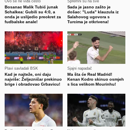
Ovo se ne viđa često
Spremni su na sve
Bosanac Malik Tubić junak
Sada je jasno zašto je
Schalkea: Gubili su 4:0, a
došao: "Luda" klauzula iz
onda je uslijedio preokret za
Salahovog ugovora s
fudbalske anale!
Turcima je otkrivena!
Plavi savladali BSK
Sjajni napadač
Kad je najteže, oni daju
Ma šta će Real Madrid!
najviše: Željezničar prekinuo
Kenan Kodro skinuo osmjeh
brige i obradovao Grbavicu!
s lica velikom Mourinhu!