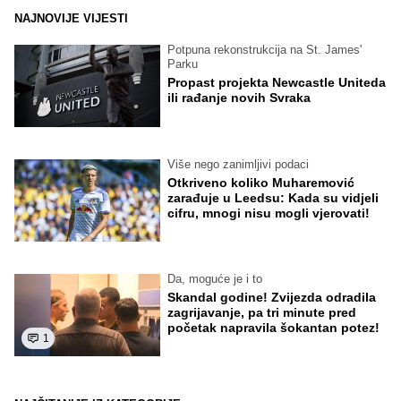
NAJNOVIJE VIJESTI
Potpuna rekonstrukcija na St. James'
Parku
Propast projekta Newcastle Uniteda
ili rađanje novih Svraka
Više nego zanimljivi podaci
Otkriveno koliko Muharemović
zarađuje u Leedsu: Kada su vidjeli
cifru, mnogi nisu mogli vjerovati!
Da, moguće je i to
Skandal godine! Zvijezda odradila
zagrijavanje, pa tri minute pred
početak napravila šokantan potez!
1