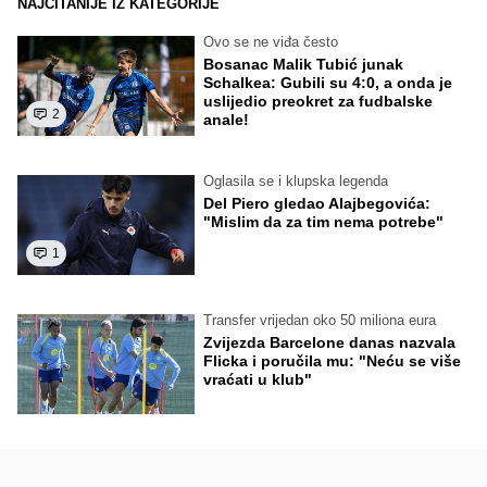
NAJČITANIJE IZ KATEGORIJE
Ovo se ne viđa često
Bosanac Malik Tubić junak
Schalkea: Gubili su 4:0, a onda je
uslijedio preokret za fudbalske
2
anale!
Oglasila se i klupska legenda
Del Piero gledao Alajbegovića:
"Mislim da za tim nema potrebe"
1
Transfer vrijedan oko 50 miliona eura
Zvijezda Barcelone danas nazvala
Flicka i poručila mu: "Neću se više
vraćati u klub"