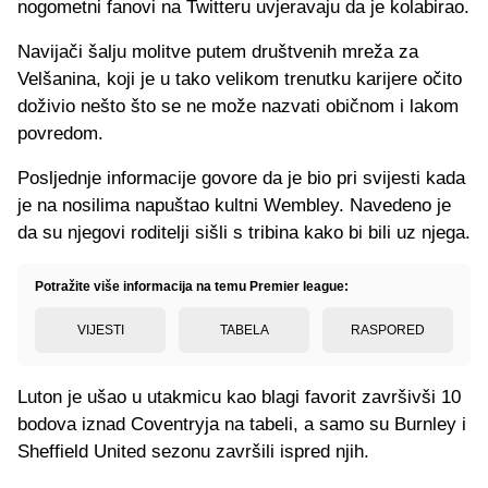
nogometni fanovi na Twitteru uvjeravaju da je kolabirao.
Navijači šalju molitve putem društvenih mreža za
Velšanina, koji je u tako velikom trenutku karijere očito
doživio nešto što se ne može nazvati običnom i lakom
povredom.
Posljednje informacije govore da je bio pri svijesti kada
je na nosilima napuštao kultni Wembley. Navedeno je
da su njegovi roditelji sišli s tribina kako bi bili uz njega.
Potražite više informacija na temu Premier league:
VIJESTI
TABELA
RASPORED
Luton je ušao u utakmicu kao blagi favorit završivši 10
bodova iznad Coventryja na tabeli, a samo su Burnley i
Sheffield United sezonu završili ispred njih.