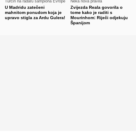
Turčin na radaru šampiona Evrope
Neka nova pravila
U Madridu zatečeni
Zvijezda Reala govorila o
mahnitom ponudom koja je
tome kako je raditi s
upravo stigla za Ardu Gulera!
Mourinhom: Riječi odjekuju
Španijom